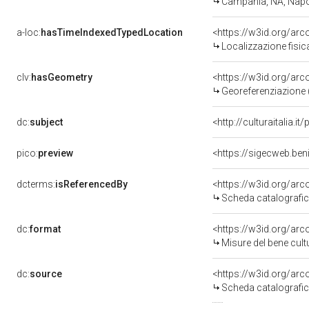
Campania, NA, Napo
a-loc:
hasTimeIndexedTypedLocation
<https://w3id.org/ar
Localizzazione fisic
clv:
hasGeometry
<https://w3id.org/ar
Georeferenziazione 
dc:
subject
<http://culturaitalia.
pico:
preview
<https://sigecweb.be
dcterms:
isReferencedBy
<https://w3id.org/a
Scheda catalografi
dc:
format
<https://w3id.org/ar
Misure del bene cul
dc:
source
<https://w3id.org/a
Scheda catalografi