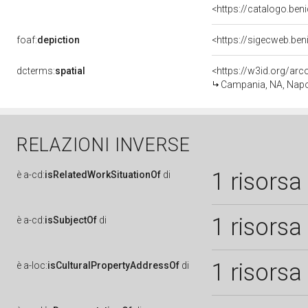
<https://catalogo.beni
foaf:
depiction
<https://sigecweb.be
dcterms:
spatial
<https://w3id.org/a
Campania, NA, Napo
RELAZIONI INVERSE
1 risorsa
è
a-cd:
isRelatedWorkSituationOf
di
1 risorsa
è
a-cd:
isSubjectOf
di
1 risorsa
è
a-loc:
isCulturalPropertyAddressOf
di