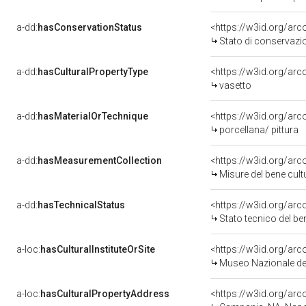
a-dd:
hasConservationStatus
<https://w3id.org/ar
Stato di conservazi
a-dd:
hasCulturalPropertyType
<https://w3id.org/ar
vasetto
a-dd:
hasMaterialOrTechnique
<https://w3id.org/arc
porcellana/ pittura
a-dd:
hasMeasurementCollection
<https://w3id.org/ar
Misure del bene cul
a-dd:
hasTechnicalStatus
<https://w3id.org/ar
Stato tecnico del b
a-loc:
hasCulturalInstituteOrSite
<https://w3id.org/ar
Museo Nazionale del
a-loc:
hasCulturalPropertyAddress
<https://w3id.org/a