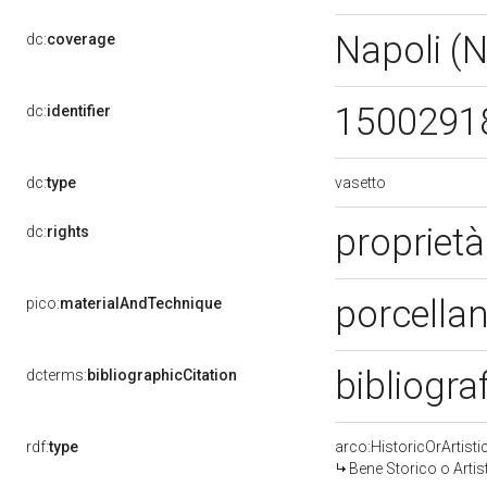
Napoli (
dc:
coverage
1500291
dc:
identifier
vasetto
dc:
type
proprietà
dc:
rights
porcellan
pico:
materialAndTechnique
bibliogra
dcterms:
bibliographicCitation
rdf:
type
arco:HistoricOrArtisti
Bene Storico o Artis