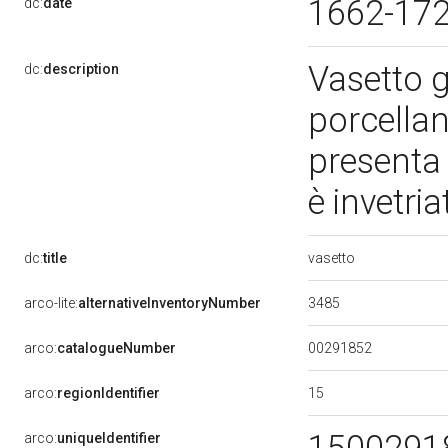
1662-17
dc:
date
Vasetto g
dc:
description
porcellan
presenta 
è invetri
vasetto
dc:
title
3485
arco-lite:
alternativeInventoryNumber
00291852
arco:
catalogueNumber
15
arco:
regionIdentifier
arco:
uniqueIdentifier