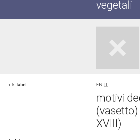
vegetali
rdfs:
label
EN
IT
motivi de
(vasetto)
XVIII)