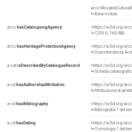
arco:MovableCultural
Bene mobile
arco:
hasCataloguingAgency
<https://w3id.org/a
C259 (L.160/88)
arco:
hasHeritageProtectionAgency
<https://w3id.org/a
Soprintendenza Arche
a-cat:
isDescribedByCatalogueRecord
<https://w3id.org/a
Scheda catalografi
a-cd:
hasAuthorshipAttribution
<https://w3id.org/arc
Attribuzione di ambi
a-cd:
hasBibliography
<https://w3id.org/ar
Bibliografia 1 del b
a-cd:
hasDating
<https://w3id.org/ar
Cronologia 1 del b