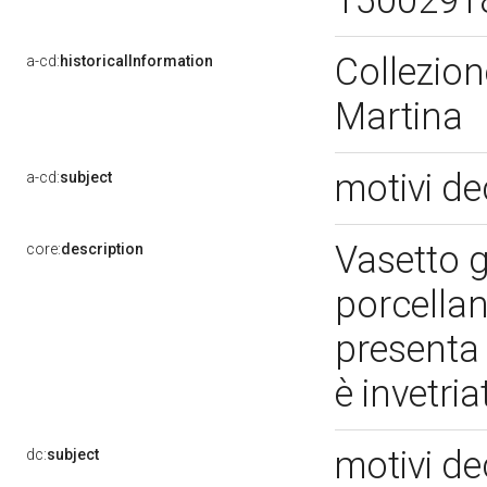
1500291
Collezion
a-cd:
historicalInformation
Martina
motivi de
a-cd:
subject
Vasetto g
core:
description
porcellan
presenta 
è invetri
motivi de
dc:
subject