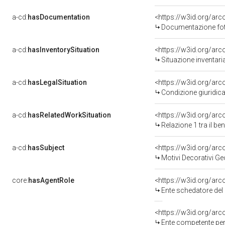
a-cd:
hasDocumentation
Documentazione foto
a-cd:
hasInventorySituation
<https://w3id.org/ar
Situazione inventar
a-cd:
hasLegalSituation
Condizione giuridica
a-cd:
hasRelatedWorkSituation
<https://w3id.org/arc
Relazione 1 tra il b
a-cd:
hasSubject
<https://w3id.org/a
Motivi Decorativi Ge
core:
hasAgentRole
<https://w3id.org/ar
Ente schedatore del
<https://w3id.org/ar
Ente competente per tute