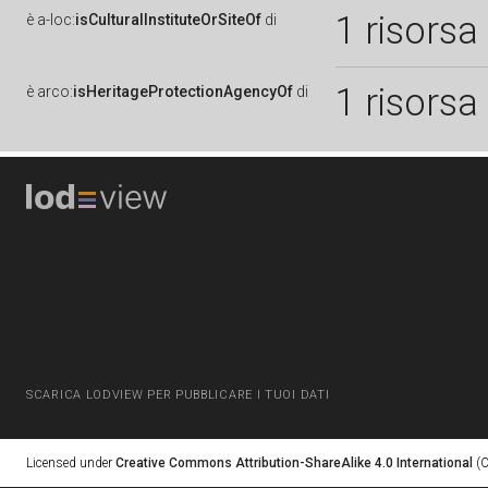
1 risorsa
è
a-loc:
isCulturalInstituteOrSiteOf
di
1 risorsa
è
arco:
isHeritageProtectionAgencyOf
di
SCARICA LODVIEW PER PUBBLICARE I TUOI DATI
Licensed under
Creative Commons Attribution-ShareAlike 4.0 International
(C