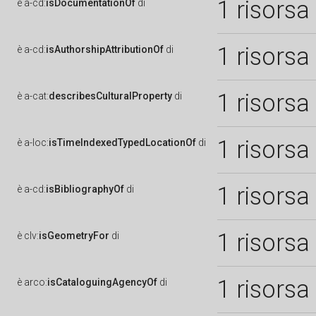
1 risorsa
è
a-cd:
isDocumentationOf
di
1 risorsa
è
a-cd:
isAuthorshipAttributionOf
di
1 risorsa
è
a-cat:
describesCulturalProperty
di
1 risorsa
è
a-loc:
isTimeIndexedTypedLocationOf
di
1 risorsa
è
a-cd:
isBibliographyOf
di
1 risorsa
è
clv:
isGeometryFor
di
1 risorsa
è
arco:
isCataloguingAgencyOf
di