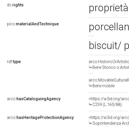
proprietà
dc:
rights
porcellan
pico:
materialAndTechnique
biscuit/ 
rdf:
type
arco:HistoricOrArtisti
Bene Storico o Artis
arco:MovableCultural
Bene mobile
arco:
hasCataloguingAgency
<https://w3id.org/a
C259 (L.160/88)
arco:
hasHeritageProtectionAgency
<https://w3id.org/a
Soprintendenza Arche