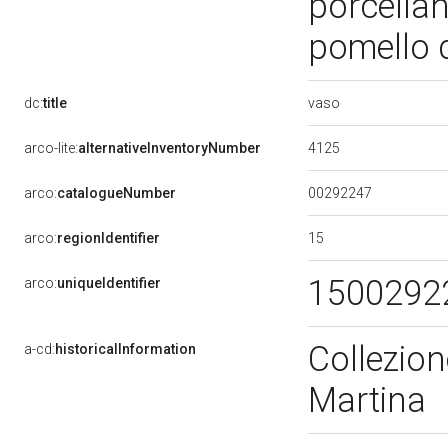
porcellana
pomello d
vaso
dc:
title
4125
arco-lite:
alternativeInventoryNumber
00292247
arco:
catalogueNumber
15
arco:
regionIdentifier
1500292
arco:
uniqueIdentifier
Collezion
a-cd:
historicalInformation
Martina