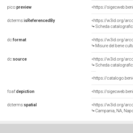
pico:
preview
<https://sigecweb.be
dcterms:
isReferencedBy
<https://w3id.org/a
Scheda catalografi
dc:
format
<https://w3id.org/ar
Misure del bene cul
dc:
source
<https://w3id.org/a
Scheda catalografi
<https://catalogo.beni
foaf:
depiction
<https://sigecweb.be
dcterms:
spatial
<https://w3id.org/a
Campania, NA, Napo