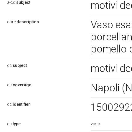
motivi de
a-cd:
subject
Vaso esa
core:
description
porcellana
pomello d
motivi de
dc:
subject
Napoli (
dc:
coverage
1500292
dc:
identifier
vaso
dc:
type