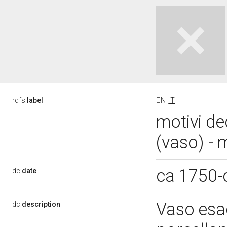
rdfs:
label
EN
IT
motivi de
(vaso) - 
ca 1750-
dc:
date
Vaso esa
dc:
description