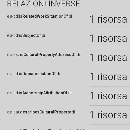
RELAZIONI INVERSE
1 risorsa
è
a-cd:
isRelatedWorkSituationOf
di
1 risorsa
è
a-cd:
isSubjectOf
di
1 risorsa
è
a-loc:
isCulturalPropertyAddressOf
di
1 risorsa
è
a-cd:
isDocumentationOf
di
1 risorsa
è
a-cd:
isAuthorshipAttributionOf
di
1 risorsa
è
a-cat:
describesCulturalProperty
di