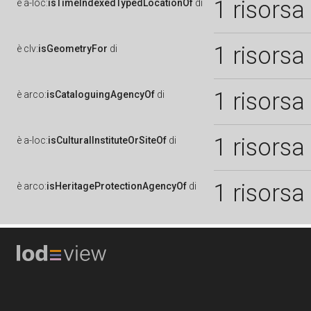
1 risorsa
è
a-loc:
isTimeIndexedTypedLocationOf
di
1 risorsa
è
clv:
isGeometryFor
di
1 risorsa
è
arco:
isCataloguingAgencyOf
di
1 risorsa
è
a-loc:
isCulturalInstituteOrSiteOf
di
1 risorsa
è
arco:
isHeritageProtectionAgencyOf
di