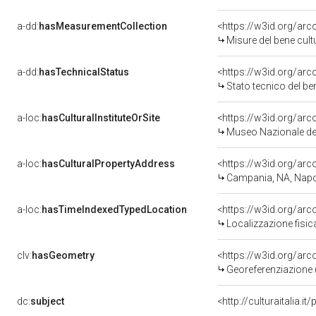
a-dd:
hasMeasurementCollection
<https://w3id.org/ar
Misure del bene cul
a-dd:
hasTechnicalStatus
<https://w3id.org/ar
Stato tecnico del b
a-loc:
hasCulturalInstituteOrSite
<https://w3id.org/ar
Museo Nazionale del
a-loc:
hasCulturalPropertyAddress
<https://w3id.org/a
Campania, NA, Napo
a-loc:
hasTimeIndexedTypedLocation
<https://w3id.org/ar
Localizzazione fisic
clv:
hasGeometry
<https://w3id.org/ar
Georeferenziazione 
dc:
subject
<http://culturaitalia.