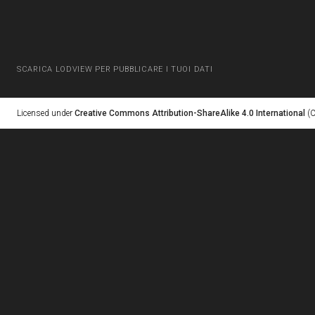
SCARICA LODVIEW PER PUBBLICARE I TUOI DATI
Licensed under
Creative Commons Attribution-ShareAlike 4.0 International
(C