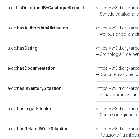
a-cat:
isDescribedByCatalogueRecord
<https://w3id.org/a
Scheda catalografi
a-cd:
hasAuthorshipAttribution
<https://w3id.org/arc
Attribuzione di ambi
a-cd:
hasDating
<https://w3id.org/ar
Cronologia 1 del b
a-cd:
hasDocumentation
Documentazione foto
a-cd:
hasInventorySituation
<https://w3id.org/ar
Situazione inventar
a-cd:
hasLegalSituation
Condizione giuridica
a-cd:
hasRelatedWorkSituation
<https://w3id.org/arc
Relazione 1 tra il b