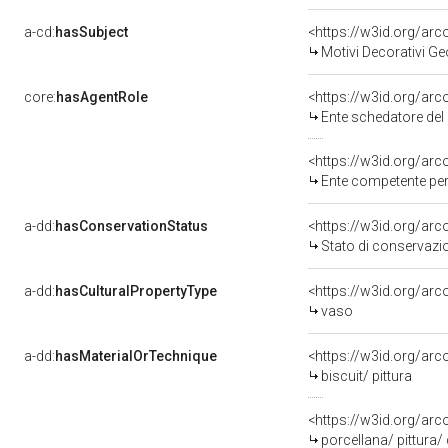
a-cd:
hasSubject
<https://w3id.org/a
Motivi Decorativi Ge
core:
hasAgentRole
<https://w3id.org/ar
Ente schedatore del
<https://w3id.org/ar
Ente competente per tute
a-dd:
hasConservationStatus
<https://w3id.org/ar
Stato di conservazi
a-dd:
hasCulturalPropertyType
<https://w3id.org/a
vaso
a-dd:
hasMaterialOrTechnique
<https://w3id.org/arc
biscuit/ pittura
<https://w3id.org/arc
porcellana/ pittura/