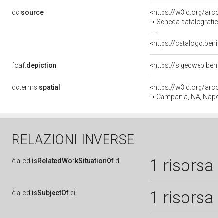
dc:
source
<https://w3id.org/a
Scheda catalografi
<https://catalogo.beni
foaf:
depiction
<https://sigecweb.be
dcterms:
spatial
<https://w3id.org/a
Campania, NA, Napo
RELAZIONI INVERSE
1 risorsa
è
a-cd:
isRelatedWorkSituationOf
di
1 risorsa
è
a-cd:
isSubjectOf
di