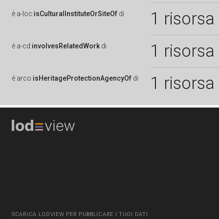
1 risorsa
è
a-loc:
isCulturalInstituteOrSiteOf
di
1 risorsa
è
a-cd:
involvesRelatedWork
di
1 risorsa
è
arco:
isHeritageProtectionAgencyOf
di
SCARICA LODVIEW PER PUBBLICARE I TUOI DATI