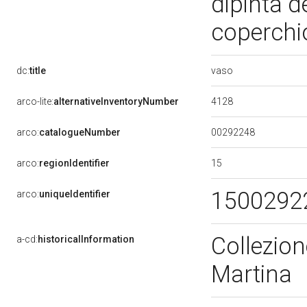
dipinta de
coperchio
vaso
dc:
title
4128
arco-lite:
alternativeInventoryNumber
00292248
arco:
catalogueNumber
15
arco:
regionIdentifier
1500292
arco:
uniqueIdentifier
Collezion
a-cd:
historicalInformation
Martina