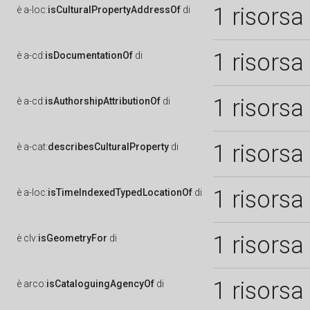
1 risorsa
è
a-loc:
isCulturalPropertyAddressOf
di
1 risorsa
è
a-cd:
isDocumentationOf
di
1 risorsa
è
a-cd:
isAuthorshipAttributionOf
di
1 risorsa
è
a-cat:
describesCulturalProperty
di
1 risorsa
è
a-loc:
isTimeIndexedTypedLocationOf
di
1 risorsa
è
clv:
isGeometryFor
di
1 risorsa
è
arco:
isCataloguingAgencyOf
di