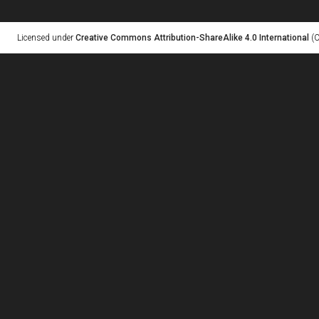
Licensed under
Creative Commons Attribution-ShareAlike 4.0 International
(C