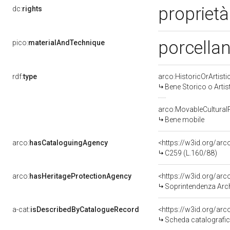
proprietà
dc:
rights
porcellan
pico:
materialAndTechnique
rdf:
type
arco:HistoricOrArtisti
Bene Storico o Artis
arco:MovableCultural
Bene mobile
arco:
hasCataloguingAgency
<https://w3id.org/a
C259 (L.160/88)
arco:
hasHeritageProtectionAgency
<https://w3id.org/a
Soprintendenza Arche
a-cat:
isDescribedByCatalogueRecord
<https://w3id.org/a
Scheda catalografi