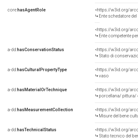
core:
hasAgentRole
<https://w3id.org/ar
Ente schedatore del
<https://w3id.org/ar
Ente competente per tute
a-dd:
hasConservationStatus
<https://w3id.org/ar
Stato di conservazi
a-dd:
hasCulturalPropertyType
<https://w3id.org/a
vaso
a-dd:
hasMaterialOrTechnique
<https://w3id.org/arc
porcellana/ pittura/
a-dd:
hasMeasurementCollection
<https://w3id.org/ar
Misure del bene cul
a-dd:
hasTechnicalStatus
<https://w3id.org/ar
Stato tecnico del b