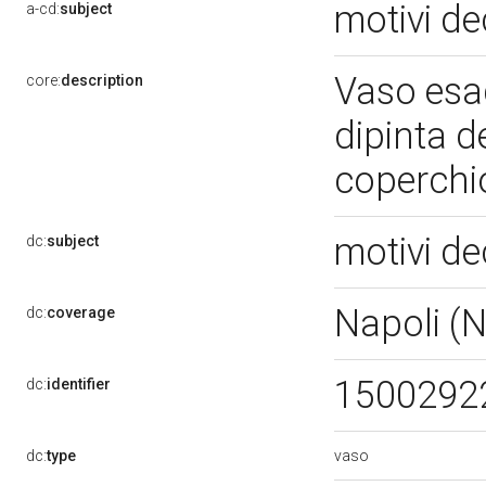
motivi de
a-cd:
subject
Vaso esa
core:
description
dipinta de
coperchio
motivi de
dc:
subject
Napoli (
dc:
coverage
1500292
dc:
identifier
vaso
dc:
type