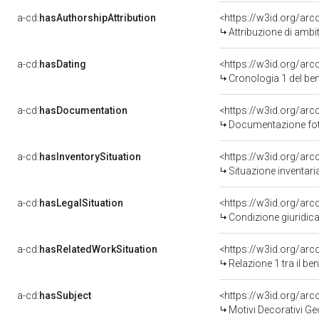
a-cd:
hasAuthorshipAttribution
<https://w3id.org/arc
Attribuzione di ambi
a-cd:
hasDating
<https://w3id.org/ar
Cronologia 1 del b
a-cd:
hasDocumentation
Documentazione foto
a-cd:
hasInventorySituation
<https://w3id.org/ar
Situazione inventar
a-cd:
hasLegalSituation
Condizione giuridica
a-cd:
hasRelatedWorkSituation
<https://w3id.org/arc
Relazione 1 tra il b
a-cd:
hasSubject
<https://w3id.org/a
Motivi Decorativi Ge