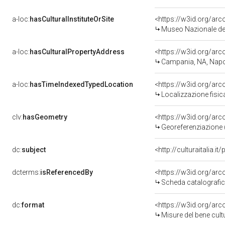
a-loc:
hasCulturalInstituteOrSite
<https://w3id.org/ar
Museo Nazionale del
a-loc:
hasCulturalPropertyAddress
<https://w3id.org/a
Campania, NA, Napo
a-loc:
hasTimeIndexedTypedLocation
<https://w3id.org/ar
Localizzazione fisic
clv:
hasGeometry
<https://w3id.org/ar
Georeferenziazione 
dc:
subject
<http://culturaitalia.
dcterms:
isReferencedBy
<https://w3id.org/a
Scheda catalografi
dc:
format
<https://w3id.org/ar
Misure del bene cul