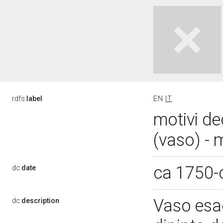
rdfs:
label
EN
IT
motivi de
(vaso) - 
ca 1750-
dc:
date
Vaso esa
dc:
description