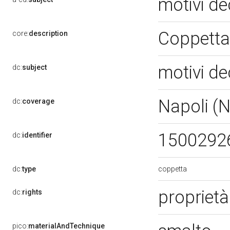
motivi de
Coppetta
core:
description
motivi de
dc:
subject
Napoli (
dc:
coverage
1500292
dc:
identifier
coppetta
dc:
type
proprietà
dc:
rights
pico:
materialAndTechnique