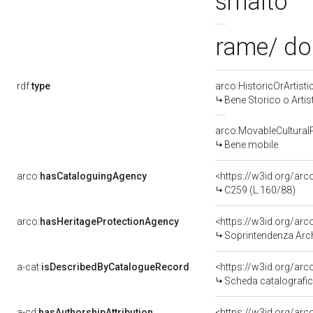
smalto
rame/ do
rdf:
type
arco:HistoricOrArtisti
Bene Storico o Artis
arco:MovableCultural
Bene mobile
arco:
hasCataloguingAgency
<https://w3id.org/a
C259 (L.160/88)
arco:
hasHeritageProtectionAgency
<https://w3id.org/a
Soprintendenza Arche
a-cat:
isDescribedByCatalogueRecord
<https://w3id.org/a
Scheda catalografi
a-cd:
hasAuthorshipAttribution
<https://w3id.org/arc