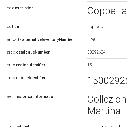
Coppetta
dc:
description
coppetta
dc:
title
5290
arco-lite:
alternativeInventoryNumber
00292624
arco:
catalogueNumber
15
arco:
regionIdentifier
1500292
arco:
uniqueIdentifier
Collezion
a-cd:
historicalInformation
Martina
a-cd:
subject