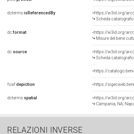
dcterms:
isReferencedBy
<https://w3id.org/a
Scheda catalografi
dc:
format
<https://w3id.org/ar
Misure del bene cul
dc:
source
<https://w3id.org/a
Scheda catalografi
<https://catalogo.beni
foaf:
depiction
<https://sigecweb.be
dcterms:
spatial
<https://w3id.org/a
Campania, NA, Napo
RELAZIONI INVERSE