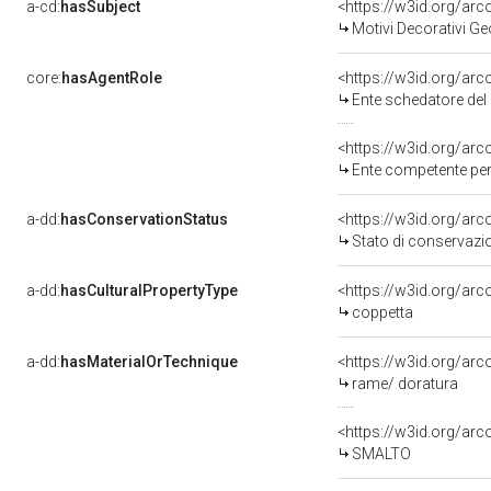
a-cd:
hasSubject
<https://w3id.org/a
Motivi Decorativi Ge
core:
hasAgentRole
<https://w3id.org/ar
Ente schedatore del
<https://w3id.org/ar
Ente competente per tute
a-dd:
hasConservationStatus
<https://w3id.org/ar
Stato di conservazi
a-dd:
hasCulturalPropertyType
<https://w3id.org/a
coppetta
a-dd:
hasMaterialOrTechnique
<https://w3id.org/ar
rame/ doratura
<https://w3id.org/arc
SMALTO