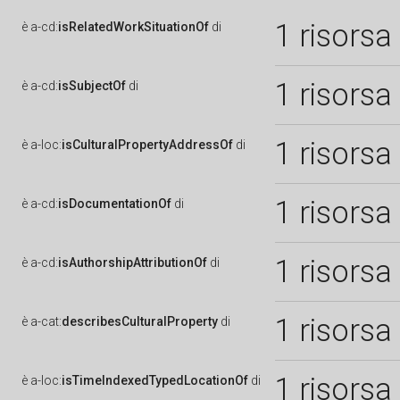
1 risorsa
è
a-cd:
isRelatedWorkSituationOf
di
1 risorsa
è
a-cd:
isSubjectOf
di
1 risorsa
è
a-loc:
isCulturalPropertyAddressOf
di
1 risorsa
è
a-cd:
isDocumentationOf
di
1 risorsa
è
a-cd:
isAuthorshipAttributionOf
di
1 risorsa
è
a-cat:
describesCulturalProperty
di
1 risorsa
è
a-loc:
isTimeIndexedTypedLocationOf
di