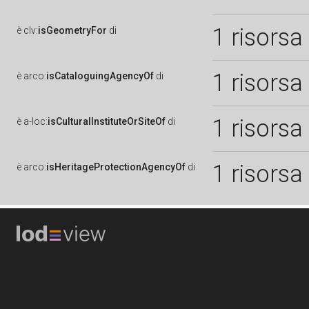
1 risorsa
è
clv:
isGeometryFor
di
1 risorsa
è
arco:
isCataloguingAgencyOf
di
1 risorsa
è
a-loc:
isCulturalInstituteOrSiteOf
di
1 risorsa
è
arco:
isHeritageProtectionAgencyOf
di