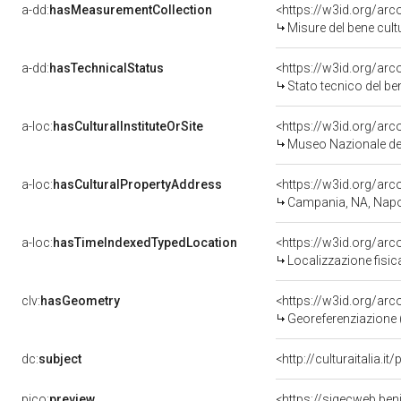
a-dd:
hasMeasurementCollection
<https://w3id.org/ar
Misure del bene cul
a-dd:
hasTechnicalStatus
<https://w3id.org/ar
Stato tecnico del b
a-loc:
hasCulturalInstituteOrSite
<https://w3id.org/ar
Museo Nazionale del
a-loc:
hasCulturalPropertyAddress
<https://w3id.org/a
Campania, NA, Napo
a-loc:
hasTimeIndexedTypedLocation
<https://w3id.org/ar
Localizzazione fisic
clv:
hasGeometry
<https://w3id.org/ar
Georeferenziazione 
dc:
subject
<http://culturaitalia.
pico:
preview
<https://sigecweb.be