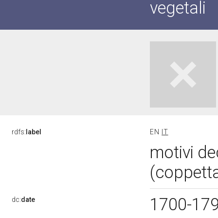
vegetali
rdfs:
label
EN
IT
motivi de
(coppetta
1700-17
dc:
date