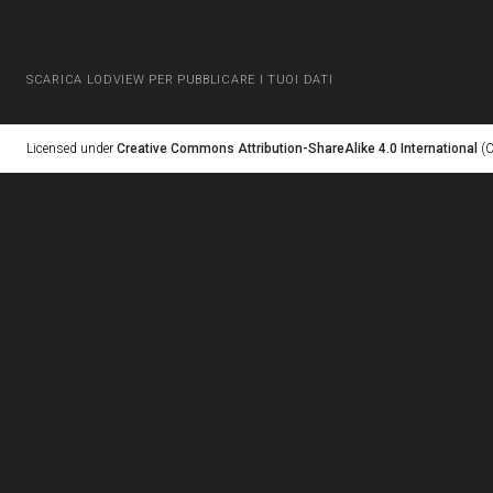
SCARICA LODVIEW PER PUBBLICARE I TUOI DATI
Licensed under
Creative Commons Attribution-ShareAlike 4.0 International
(C