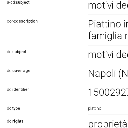
motivi de
a-cd:
subject
Piattino 
core:
description
famiglia
motivi de
dc:
subject
Napoli (
dc:
coverage
1500292
dc:
identifier
piattino
dc:
type
proprietà
dc:
rights