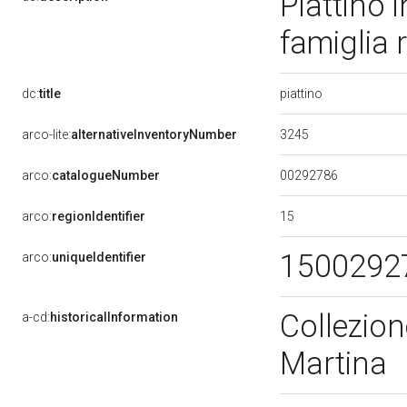
Piattino 
famiglia
piattino
dc:
title
3245
arco-lite:
alternativeInventoryNumber
00292786
arco:
catalogueNumber
15
arco:
regionIdentifier
1500292
arco:
uniqueIdentifier
Collezion
a-cd:
historicalInformation
Martina