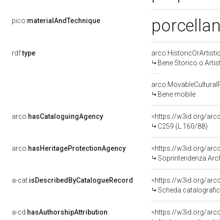
porcellan
pico:
materialAndTechnique
rdf:
type
arco:HistoricOrArtisti
Bene Storico o Artis
arco:MovableCultural
Bene mobile
arco:
hasCataloguingAgency
<https://w3id.org/a
C259 (L.160/88)
arco:
hasHeritageProtectionAgency
<https://w3id.org/a
Soprintendenza Arche
a-cat:
isDescribedByCatalogueRecord
<https://w3id.org/a
Scheda catalografi
a-cd:
hasAuthorshipAttribution
<https://w3id.org/arc