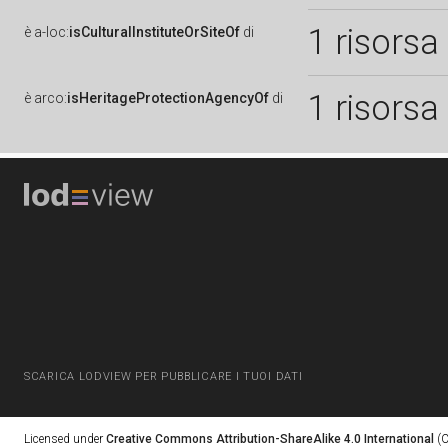
1 risorsa
è
a-loc:
isCulturalInstituteOrSiteOf
di
1 risorsa
è
arco:
isHeritageProtectionAgencyOf
di
SCARICA LODVIEW PER PUBBLICARE I TUOI DATI
Licensed under
Creative Commons Attribution-ShareAlike 4.0 International
(C