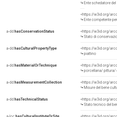
Ente schedatore del
<https://w3id.org/ar
Ente competente per tute
a-dd:
hasConservationStatus
<https://w3id.org/ar
Stato di conservazi
a-dd:
hasCulturalPropertyType
<https://w3id.org/ar
piattino
a-dd:
hasMaterialOrTechnique
<https://w3id.org/arc
porcellana/ pittura/
a-dd:
hasMeasurementCollection
<https://w3id.org/ar
Misure del bene cul
a-dd:
hasTechnicalStatus
<https://w3id.org/ar
Stato tecnico del b
a-loc:
hasCulturalInstituteOrSite
<https://w3id.org/ar