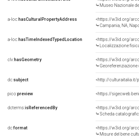
Museo Nazionale del
a-loc:
hasCulturalPropertyAddress
<https://w3id.org/a
Campania, NA, Napo
a-loc:
hasTimeIndexedTypedLocation
<https://w3id.org/ar
Localizzazione fisic
clv:
hasGeometry
<https://w3id.org/ar
Georeferenziazione 
dc:
subject
<http://culturaitalia.
pico:
preview
<https://sigecweb.be
dcterms:
isReferencedBy
<https://w3id.org/a
Scheda catalografi
dc:
format
<https://w3id.org/ar
Misure del bene cul