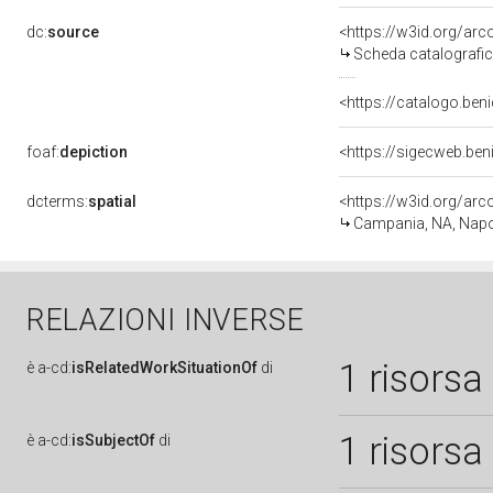
dc:
source
<https://w3id.org/a
Scheda catalografi
<https://catalogo.beni
foaf:
depiction
<https://sigecweb.be
dcterms:
spatial
<https://w3id.org/a
Campania, NA, Napo
RELAZIONI INVERSE
1 risorsa
è
a-cd:
isRelatedWorkSituationOf
di
1 risorsa
è
a-cd:
isSubjectOf
di