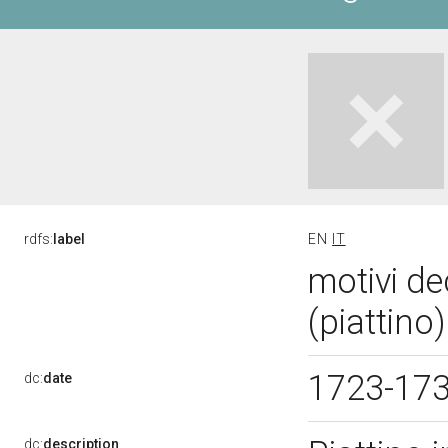
rdfs:
label
EN
IT
motivi de
(piattino
1723-17
dc:
date
dc:
description