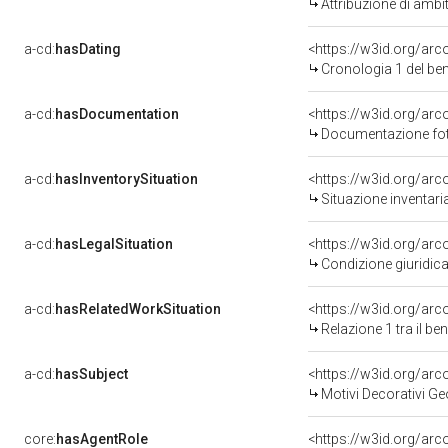
Attribuzione di ambi
a-cd:
hasDating
<https://w3id.org/ar
Cronologia 1 del b
a-cd:
hasDocumentation
Documentazione foto
a-cd:
hasInventorySituation
<https://w3id.org/ar
Situazione inventar
a-cd:
hasLegalSituation
Condizione giuridica
a-cd:
hasRelatedWorkSituation
<https://w3id.org/arc
Relazione 1 tra il b
a-cd:
hasSubject
<https://w3id.org/a
Motivi Decorativi Ge
core:
hasAgentRole
<https://w3id.org/ar