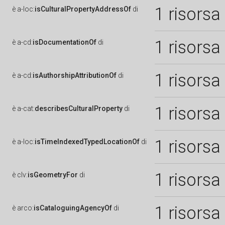
1 risorsa
è
a-loc:
isCulturalPropertyAddressOf
di
1 risorsa
è
a-cd:
isDocumentationOf
di
1 risorsa
è
a-cd:
isAuthorshipAttributionOf
di
1 risorsa
è
a-cat:
describesCulturalProperty
di
1 risorsa
è
a-loc:
isTimeIndexedTypedLocationOf
di
1 risorsa
è
clv:
isGeometryFor
di
1 risorsa
è
arco:
isCataloguingAgencyOf
di