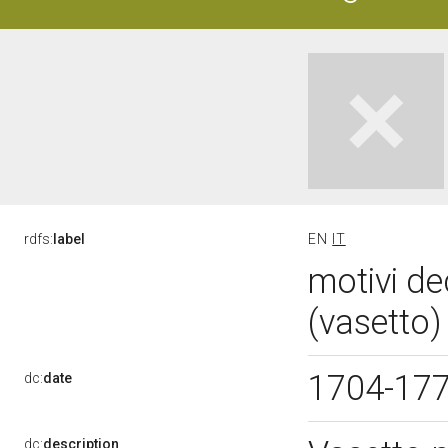
rdfs:
label
EN
IT
motivi de
(vasetto) 
1704-17
dc:
date
dc:
description