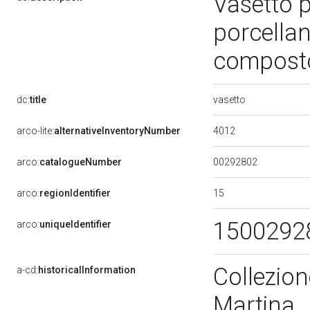
Vasetto 
porcellana
composto
vasetto
dc:
title
4012
arco-lite:
alternativeInventoryNumber
00292802
arco:
catalogueNumber
15
arco:
regionIdentifier
1500292
arco:
uniqueIdentifier
Collezion
a-cd:
historicalInformation
Martina