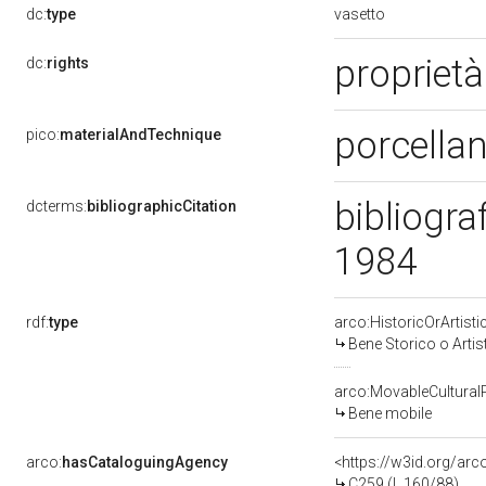
vasetto
dc:
type
proprietà
dc:
rights
porcellan
pico:
materialAndTechnique
bibliogra
dcterms:
bibliographicCitation
1984
rdf:
type
arco:HistoricOrArtisti
Bene Storico o Artis
arco:MovableCultural
Bene mobile
arco:
hasCataloguingAgency
<https://w3id.org/a
C259 (L.160/88)