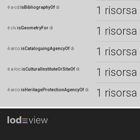
1 risorsa
è
a-cd:
isBibliographyOf
di
1 risorsa
è
clv:
isGeometryFor
di
1 risorsa
è
arco:
isCataloguingAgencyOf
di
1 risorsa
è
a-loc:
isCulturalInstituteOrSiteOf
di
1 risorsa
è
arco:
isHeritageProtectionAgencyOf
di