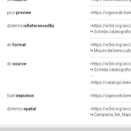
pico:
preview
<https://sigecweb.be
dcterms:
isReferencedBy
<https://w3id.org/a
Scheda catalografi
dc:
format
<https://w3id.org/ar
Misure del bene cul
dc:
source
<https://w3id.org/a
Scheda catalografi
<https://catalogo.beni
foaf:
depiction
<https://sigecweb.be
dcterms:
spatial
<https://w3id.org/a
Campania, NA, Napo