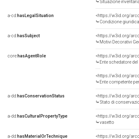
Situazione inventar
a-cd:
hasLegalSituation
Condizione giuridica
a-cd:
hasSubject
<https://w3id.org/a
Motivi Decorativi Ge
core:
hasAgentRole
<https://w3id.org/ar
Ente schedatore del
<https://w3id.org/ar
Ente competente per tute
a-dd:
hasConservationStatus
<https://w3id.org/ar
Stato di conservazi
a-dd:
hasCulturalPropertyType
<https://w3id.org/ar
vasetto
a-dd:
hasMaterialOrTechnique
<https://w3id.org/arc