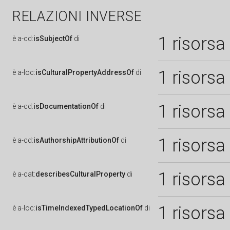
RELAZIONI INVERSE
1 risorsa
è
a-cd:
isSubjectOf
di
1 risorsa
è
a-loc:
isCulturalPropertyAddressOf
di
1 risorsa
è
a-cd:
isDocumentationOf
di
1 risorsa
è
a-cd:
isAuthorshipAttributionOf
di
1 risorsa
è
a-cat:
describesCulturalProperty
di
1 risorsa
è
a-loc:
isTimeIndexedTypedLocationOf
di