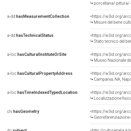
porcellana/ pittura/
a-dd:
hasMeasurementCollection
<https://w3id.org/ar
Misure del bene cul
a-dd:
hasTechnicalStatus
<https://w3id.org/ar
Stato tecnico del b
a-loc:
hasCulturalInstituteOrSite
<https://w3id.org/ar
Museo Nazionale del
a-loc:
hasCulturalPropertyAddress
<https://w3id.org/a
Campania, NA, Napo
a-loc:
hasTimeIndexedTypedLocation
<https://w3id.org/ar
Localizzazione fisic
clv:
hasGeometry
<https://w3id.org/ar
Georeferenziazione 
dc:
subject
<http://culturaitalia.