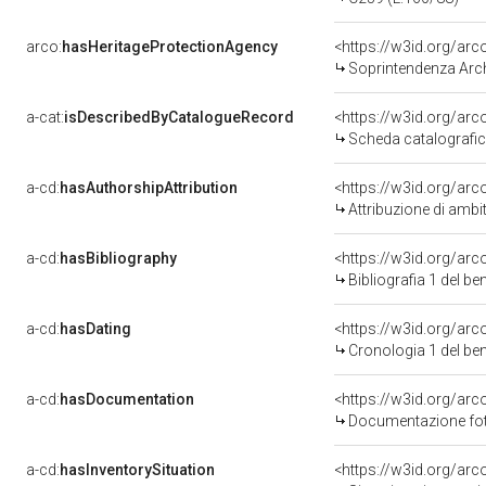
arco:
hasHeritageProtectionAgency
<https://w3id.org/a
Soprintendenza Arche
a-cat:
isDescribedByCatalogueRecord
<https://w3id.org/a
Scheda catalografi
a-cd:
hasAuthorshipAttribution
<https://w3id.org/arc
Attribuzione di ambi
a-cd:
hasBibliography
<https://w3id.org/ar
Bibliografia 1 del b
a-cd:
hasDating
<https://w3id.org/ar
Cronologia 1 del b
a-cd:
hasDocumentation
Documentazione foto
a-cd:
hasInventorySituation
<https://w3id.org/ar