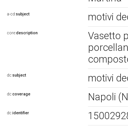
motivi de
a-cd:
subject
Vasetto 
core:
description
porcellana
composto
motivi de
dc:
subject
Napoli (
dc:
coverage
1500292
dc:
identifier