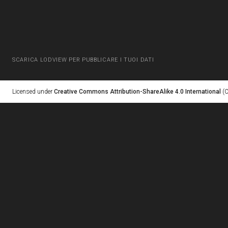
SCARICA LODVIEW PER PUBBLICARE I TUOI DATI
Licensed under
Creative Commons Attribution-ShareAlike 4.0 International
(C