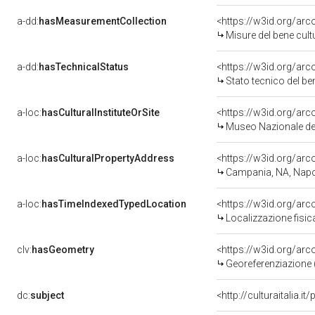
a-dd:
hasMeasurementCollection
<https://w3id.org/ar
Misure del bene cul
a-dd:
hasTechnicalStatus
<https://w3id.org/ar
Stato tecnico del b
a-loc:
hasCulturalInstituteOrSite
<https://w3id.org/ar
Museo Nazionale del
a-loc:
hasCulturalPropertyAddress
<https://w3id.org/a
Campania, NA, Napo
a-loc:
hasTimeIndexedTypedLocation
<https://w3id.org/ar
Localizzazione fisic
clv:
hasGeometry
<https://w3id.org/ar
Georeferenziazione 
dc:
subject
<http://culturaitalia.