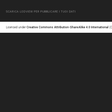
SCARICA LODVIEW PER PUBBLICARE I TUOI DATI
Licensed under
Creative Commons Attribution-ShareAlike 4.0 International
(C