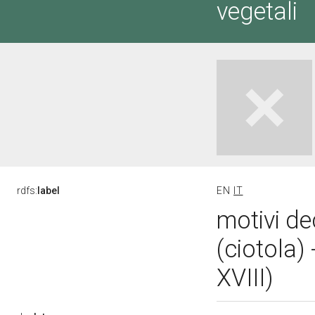
vegetali
rdfs:
label
EN
IT
motivi de
(ciotola)
XVIII)