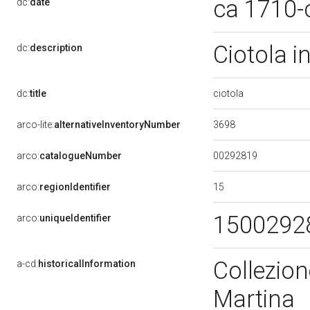
ca 1710-
dc:
date
Ciotola i
dc:
description
ciotola
dc:
title
3698
arco-lite:
alternativeInventoryNumber
00292819
arco:
catalogueNumber
15
arco:
regionIdentifier
1500292
arco:
uniqueIdentifier
Collezion
a-cd:
historicalInformation
Martina