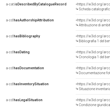
a-cat:
isDescribedByCatalogueRecord
<https://w3id.org/a
Scheda catalografi
a-cd:
hasAuthorshipAttribution
<https://w3id.org/arc
Attribuzione di ambi
a-cd:
hasBibliography
<https://w3id.org/ar
Bibliografia 1 del b
a-cd:
hasDating
<https://w3id.org/ar
Cronologia 1 del b
a-cd:
hasDocumentation
Documentazione foto
a-cd:
hasInventorySituation
<https://w3id.org/ar
Situazione inventar
a-cd:
hasLegalSituation
Condizione giuridica