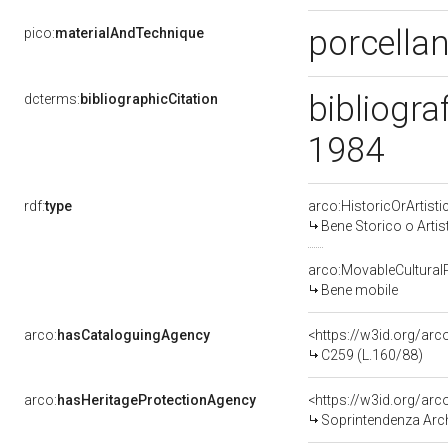
porcellan
pico:
materialAndTechnique
bibliogra
dcterms:
bibliographicCitation
1984
rdf:
type
arco:HistoricOrArtisti
Bene Storico o Artis
arco:MovableCultural
Bene mobile
arco:
hasCataloguingAgency
<https://w3id.org/a
C259 (L.160/88)
arco:
hasHeritageProtectionAgency
<https://w3id.org/a
Soprintendenza Arche