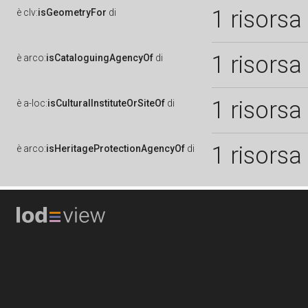
1 risorsa
è
clv:
isGeometryFor
di
1 risorsa
è
arco:
isCataloguingAgencyOf
di
1 risorsa
è
a-loc:
isCulturalInstituteOrSiteOf
di
1 risorsa
è
arco:
isHeritageProtectionAgencyOf
di