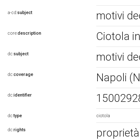
motivi de
a-cd:
subject
Ciotola i
core:
description
motivi de
dc:
subject
Napoli (
dc:
coverage
1500292
dc:
identifier
ciotola
dc:
type
proprietà
dc:
rights