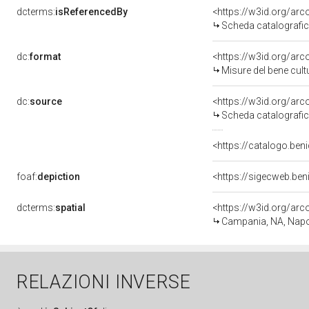
dcterms:
isReferencedBy
<https://w3id.org/a
Scheda catalografi
dc:
format
<https://w3id.org/ar
Misure del bene cul
dc:
source
<https://w3id.org/a
Scheda catalografi
<https://catalogo.beni
foaf:
depiction
<https://sigecweb.be
dcterms:
spatial
<https://w3id.org/a
Campania, NA, Napo
RELAZIONI INVERSE