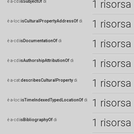
1 risorsa
è
a-cd:
isSubjectOf
di
1 risorsa
è
a-loc:
isCulturalPropertyAddressOf
di
1 risorsa
è
a-cd:
isDocumentationOf
di
1 risorsa
è
a-cd:
isAuthorshipAttributionOf
di
1 risorsa
è
a-cat:
describesCulturalProperty
di
1 risorsa
è
a-loc:
isTimeIndexedTypedLocationOf
di
1 risorsa
è
a-cd:
isBibliographyOf
di