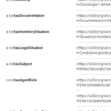
Cronologia 1 del b
a-cd:
hasDocumentation
Documentazione foto
a-cd:
hasInventorySituation
<https://w3id.org/ar
Situazione inventar
a-cd:
hasLegalSituation
Condizione giuridica
a-cd:
hasSubject
<https://w3id.org/a
Motivi Decorativi Ge
core:
hasAgentRole
<https://w3id.org/ar
Ente schedatore del
<https://w3id.org/ar
Ente competente per tute