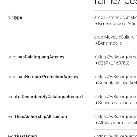
rame/ ce
rdf:
type
arco:HistoricOrArtisti
Bene Storico o Artis
arco:MovableCultural
Bene mobile
arco:
hasCataloguingAgency
<https://w3id.org/a
C259 (L.160/88)
arco:
hasHeritageProtectionAgency
<https://w3id.org/a
Soprintendenza Arche
a-cat:
isDescribedByCatalogueRecord
<https://w3id.org/a
Scheda catalografi
a-cd:
hasAuthorshipAttribution
<https://w3id.org/arc
Attribuzione di ambi
a-cd:
hasDating
<https://w3id.org/ar