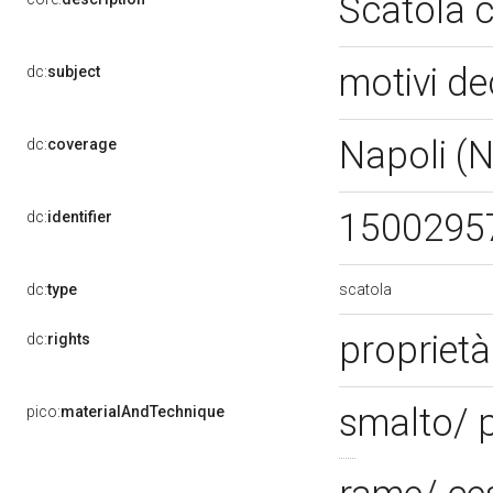
Scatola 
motivi de
dc:
subject
Napoli (
dc:
coverage
1500295
dc:
identifier
scatola
dc:
type
proprietà
dc:
rights
smalto/ p
pico:
materialAndTechnique