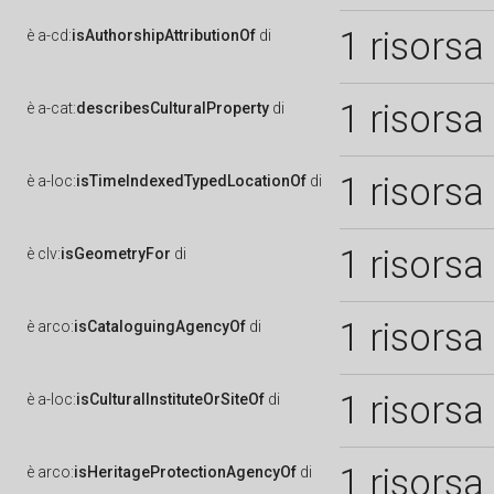
1 risorsa
è
a-cd:
isAuthorshipAttributionOf
di
1 risorsa
è
a-cat:
describesCulturalProperty
di
1 risorsa
è
a-loc:
isTimeIndexedTypedLocationOf
di
1 risorsa
è
clv:
isGeometryFor
di
1 risorsa
è
arco:
isCataloguingAgencyOf
di
1 risorsa
è
a-loc:
isCulturalInstituteOrSiteOf
di
1 risorsa
è
arco:
isHeritageProtectionAgencyOf
di