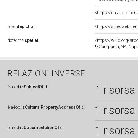
<https://catalogo.beni
foaf:
depiction
<https://sigecweb.be
dcterms:
spatial
<https://w3id.org/a
Campania, NA, Napo
RELAZIONI INVERSE
1 risorsa
è
a-cd:
isSubjectOf
di
1 risorsa
è
a-loc:
isCulturalPropertyAddressOf
di
1 risorsa
è
a-cd:
isDocumentationOf
di