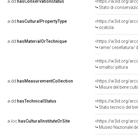
a-dd:
hasConservationStatus
<https://w3id.org/ar
Stato di conservazi
a-dd:
hasCulturalPropertyType
<https://w3id.org/a
scatola
a-dd:
hasMaterialOrTechnique
<https://w3id.org/arc
rame/ cesellatura/ 
<https://w3id.org/arc
smalto/ pittura
a-dd:
hasMeasurementCollection
<https://w3id.org/ar
Misure del bene cul
a-dd:
hasTechnicalStatus
<https://w3id.org/ar
Stato tecnico del b
a-loc:
hasCulturalInstituteOrSite
<https://w3id.org/ar
Museo Nazionale del