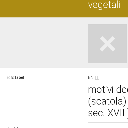
vegetali
rdfs:
label
EN
IT
motivi de
(scatola)
sec. XVII