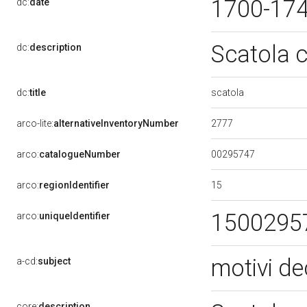
1700-17
dc:
date
Scatola 
dc:
description
scatola
dc:
title
2777
arco-lite:
alternativeInventoryNumber
00295747
arco:
catalogueNumber
15
arco:
regionIdentifier
1500295
arco:
uniqueIdentifier
motivi de
a-cd:
subject
core:
description