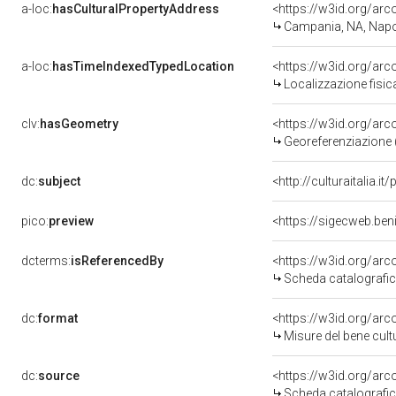
a-loc:
hasCulturalPropertyAddress
<https://w3id.org/a
Campania, NA, Napo
a-loc:
hasTimeIndexedTypedLocation
<https://w3id.org/ar
Localizzazione fisic
clv:
hasGeometry
<https://w3id.org/ar
Georeferenziazione 
dc:
subject
<http://culturaitalia.
pico:
preview
<https://sigecweb.be
dcterms:
isReferencedBy
<https://w3id.org/a
Scheda catalografi
dc:
format
<https://w3id.org/ar
Misure del bene cul
dc:
source
<https://w3id.org/a
Scheda catalografi