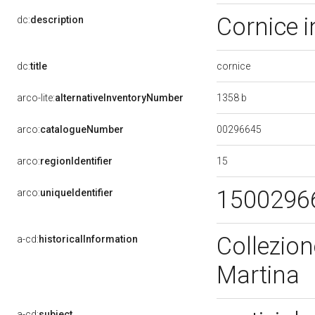
Cornice 
dc:
description
cornice
dc:
title
1358 b
arco-lite:
alternativeInventoryNumber
00296645
arco:
catalogueNumber
15
arco:
regionIdentifier
1500296
arco:
uniqueIdentifier
Collezion
a-cd:
historicalInformation
Martina
a-cd:
subject