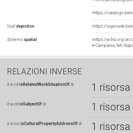
<https://catalogo.beni
foaf:
depiction
<https://sigecweb.be
dcterms:
spatial
<https://w3id.org/a
Campania, NA, Napo
RELAZIONI INVERSE
1 risorsa
è
a-cd:
isRelatedWorkSituationOf
di
1 risorsa
è
a-cd:
isSubjectOf
di
1 risorsa
è
a-loc:
isCulturalPropertyAddressOf
di