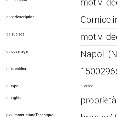
motivi de
Cornice 
core:
description
motivi de
dc:
subject
Napoli (
dc:
coverage
1500296
dc:
identifier
cornice
dc:
type
proprietà
dc:
rights
pico:
materialAndTechnique