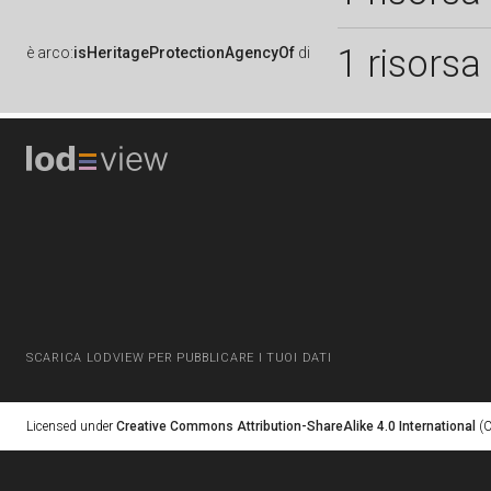
1 risorsa
è
arco:
isHeritageProtectionAgencyOf
di
SCARICA LODVIEW PER PUBBLICARE I TUOI DATI
Licensed under
Creative Commons Attribution-ShareAlike 4.0 International
(C