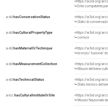
<https://w3id.org/ar
Ente competente per tute
a-dd:
hasConservationStatus
<https://w3id.org/ar
Stato di conservazi
a-dd:
hasCulturalPropertyType
<https://w3id.org/a
cornice
a-dd:
hasMaterialOrTechnique
<https://w3id.org/arc
bronzo/ fusione/ do
a-dd:
hasMeasurementCollection
<https://w3id.org/ar
Misure del bene cul
a-dd:
hasTechnicalStatus
<https://w3id.org/ar
Stato tecnico del b
a-loc:
hasCulturalInstituteOrSite
<https://w3id.org/ar
Museo Nazionale del