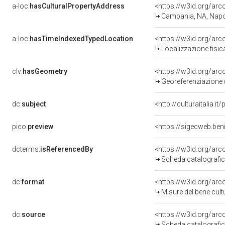
a-loc:
hasCulturalPropertyAddress
<https://w3id.org/a
Campania, NA, Napo
a-loc:
hasTimeIndexedTypedLocation
<https://w3id.org/ar
Localizzazione fisic
clv:
hasGeometry
<https://w3id.org/ar
Georeferenziazione 
dc:
subject
<http://culturaitalia.
pico:
preview
<https://sigecweb.be
dcterms:
isReferencedBy
<https://w3id.org/a
Scheda catalografi
dc:
format
<https://w3id.org/ar
Misure del bene cul
dc:
source
<https://w3id.org/a
Scheda catalografi