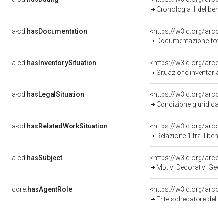
Cronologia 1 del b
a-cd:
hasDocumentation
Documentazione foto
a-cd:
hasInventorySituation
<https://w3id.org/ar
Situazione inventar
a-cd:
hasLegalSituation
Condizione giuridica
a-cd:
hasRelatedWorkSituation
<https://w3id.org/arc
Relazione 1 tra il b
a-cd:
hasSubject
<https://w3id.org/a
Motivi Decorativi Ge
core:
hasAgentRole
<https://w3id.org/ar
Ente schedatore del