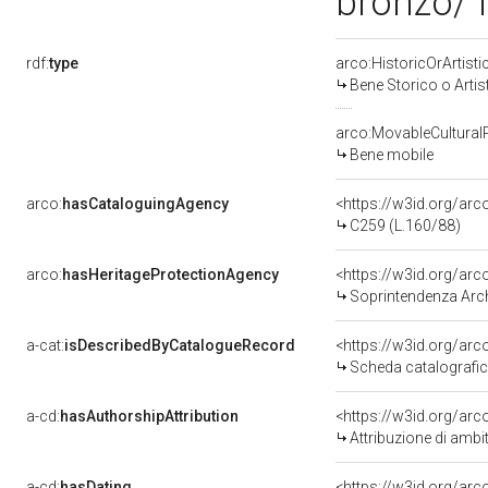
bronzo/ f
rdf:
type
arco:HistoricOrArtisti
Bene Storico o Artis
arco:MovableCultural
Bene mobile
arco:
hasCataloguingAgency
<https://w3id.org/a
C259 (L.160/88)
arco:
hasHeritageProtectionAgency
<https://w3id.org/a
Soprintendenza Arche
a-cat:
isDescribedByCatalogueRecord
<https://w3id.org/a
Scheda catalografi
a-cd:
hasAuthorshipAttribution
<https://w3id.org/arc
Attribuzione di ambi
a-cd:
hasDating
<https://w3id.org/ar