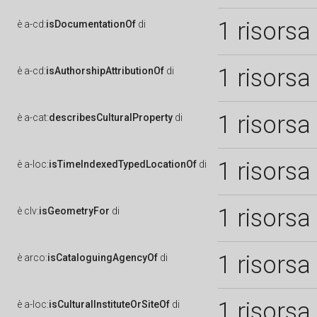
1 risorsa
è
a-cd:
isDocumentationOf
di
1 risorsa
è
a-cd:
isAuthorshipAttributionOf
di
1 risorsa
è
a-cat:
describesCulturalProperty
di
1 risorsa
è
a-loc:
isTimeIndexedTypedLocationOf
di
1 risorsa
è
clv:
isGeometryFor
di
1 risorsa
è
arco:
isCataloguingAgencyOf
di
1 risorsa
è
a-loc:
isCulturalInstituteOrSiteOf
di