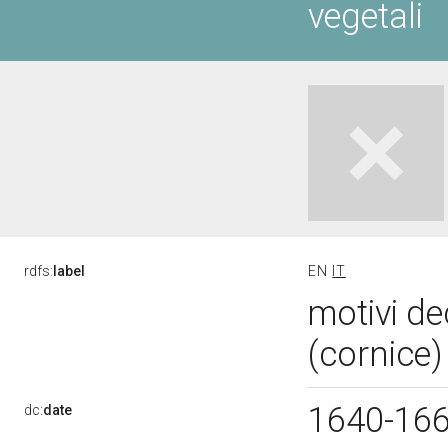
vegetali
rdfs:
label
EN
IT
motivi de
(cornice)
1640-16
dc:
date