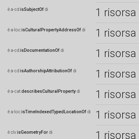
1 risorsa
è
a-cd:
isSubjectOf
di
1 risorsa
è
a-loc:
isCulturalPropertyAddressOf
di
1 risorsa
è
a-cd:
isDocumentationOf
di
1 risorsa
è
a-cd:
isAuthorshipAttributionOf
di
1 risorsa
è
a-cat:
describesCulturalProperty
di
1 risorsa
è
a-loc:
isTimeIndexedTypedLocationOf
di
1 risorsa
è
clv:
isGeometryFor
di