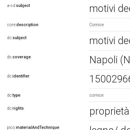
motivi de
a-cd:
subject
Cornice
core:
description
motivi de
dc:
subject
Napoli (
dc:
coverage
1500296
dc:
identifier
cornice
dc:
type
proprietà
dc:
rights
pico:
materialAndTechnique