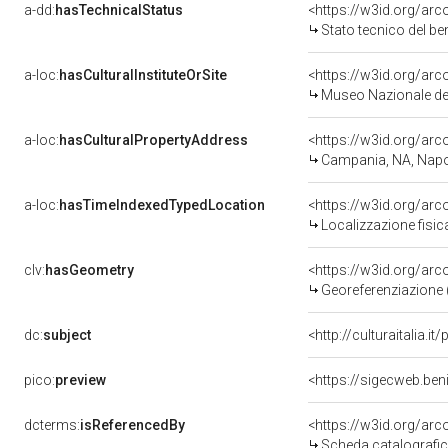
a-dd:
hasTechnicalStatus
<https://w3id.org/ar
Stato tecnico del b
a-loc:
hasCulturalInstituteOrSite
<https://w3id.org/ar
Museo Nazionale del
a-loc:
hasCulturalPropertyAddress
<https://w3id.org/a
Campania, NA, Napo
a-loc:
hasTimeIndexedTypedLocation
<https://w3id.org/ar
Localizzazione fisic
clv:
hasGeometry
<https://w3id.org/ar
Georeferenziazione 
dc:
subject
<http://culturaitalia.
pico:
preview
<https://sigecweb.be
dcterms:
isReferencedBy
<https://w3id.org/a
Scheda catalografi