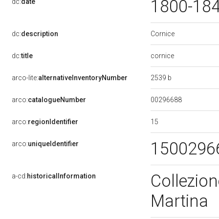
1800-18
dc:
date
Cornice
dc:
description
cornice
dc:
title
2539 b
arco-lite:
alternativeInventoryNumber
00296688
arco:
catalogueNumber
15
arco:
regionIdentifier
1500296
arco:
uniqueIdentifier
Collezion
a-cd:
historicalInformation
Martina