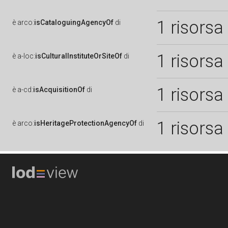
1 risorsa
è
arco:
isCataloguingAgencyOf
di
1 risorsa
è
a-loc:
isCulturalInstituteOrSiteOf
di
1 risorsa
è
a-cd:
isAcquisitionOf
di
1 risorsa
è
arco:
isHeritageProtectionAgencyOf
di