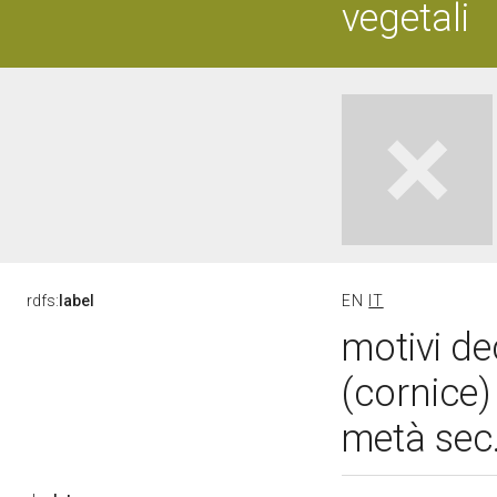
vegetali
rdfs:
label
EN
IT
motivi de
(cornice)
metà sec