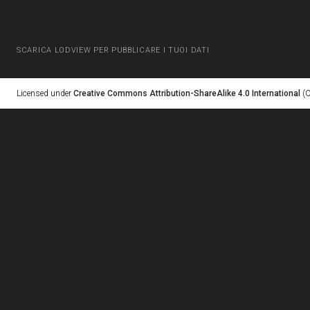
SCARICA LODVIEW PER PUBBLICARE I TUOI DATI
Licensed under
Creative Commons Attribution-ShareAlike 4.0 International
(C