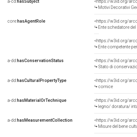
a-cd:
hasSubject
<https://w3id.org/a
Motivi Decorativi Ge
core:
hasAgentRole
<https://w3id.org/ar
Ente schedatore del
<https://w3id.org/ar
Ente competente per tute
a-dd:
hasConservationStatus
<https://w3id.org/ar
Stato di conservazi
a-dd:
hasCulturalPropertyType
<https://w3id.org/a
cornice
a-dd:
hasMaterialOrTechnique
<https://w3id.org/arc
legno/ doratura/ int
a-dd:
hasMeasurementCollection
<https://w3id.org/ar
Misure del bene cul