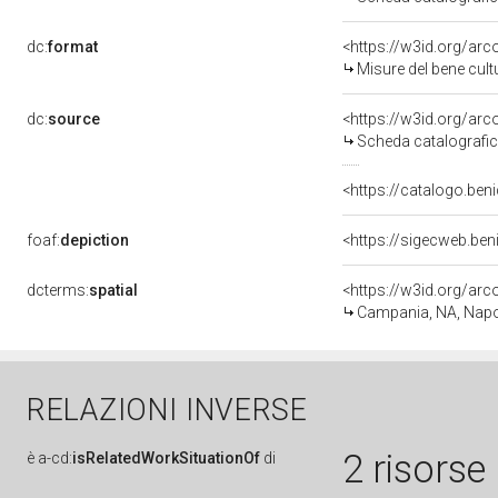
dc:
format
<https://w3id.org/ar
Misure del bene cul
dc:
source
<https://w3id.org/a
Scheda catalografi
<https://catalogo.beni
foaf:
depiction
<https://sigecweb.be
dcterms:
spatial
<https://w3id.org/a
Campania, NA, Napo
RELAZIONI INVERSE
2 risorse
è
a-cd:
isRelatedWorkSituationOf
di