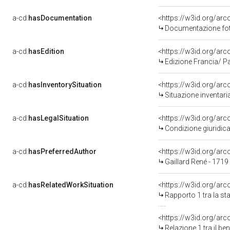
a-cd:
hasDocumentation
Documentazione foto
a-cd:
hasEdition
<https://w3id.org/arc
Edizione Francia/ P
a-cd:
hasInventorySituation
<https://w3id.org/ar
Situazione inventar
a-cd:
hasLegalSituation
<https://w3id.org/arc
Condizione giuridica
a-cd:
hasPreferredAuthor
<https://w3id.org/a
Gaillard René - 1719
a-cd:
hasRelatedWorkSituation
<https://w3id.org/arc
Rapporto 1 tra la s
<https://w3id.org/arc
Relazione 1 tra il b