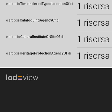
1 risorsa
è
a-loc:
isTimeIndexedTypedLocationOf
di
1 risorsa
è
arco:
isCataloguingAgencyOf
di
1 risorsa
è
a-loc:
isCulturalInstituteOrSiteOf
di
1 risorsa
è
arco:
isHeritageProtectionAgencyOf
di