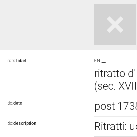
rdfs:
label
EN
IT
ritratto 
(sec. XVII
post 173
dc:
date
Ritratti:
dc:
description