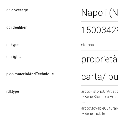
Napoli (
dc:
coverage
1500342
dc:
identifier
stampa
dc:
type
propriet
dc:
rights
carta/ b
pico:
materialAndTechnique
rdf:
type
arco:HistoricOrArtisti
Bene Storico o Artis
arco:MovableCultural
Bene mobile