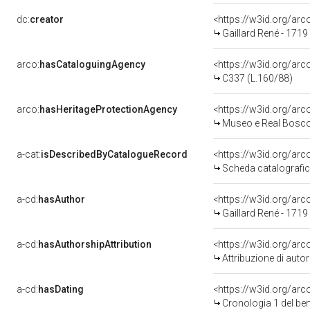
dc:
creator
<https://w3id.org/a
Gaillard René - 1719
arco:
hasCataloguingAgency
<https://w3id.org/a
C337 (L.160/88)
arco:
hasHeritageProtectionAgency
<https://w3id.org/a
Museo e Real Bosc
a-cat:
isDescribedByCatalogueRecord
<https://w3id.org/a
Scheda catalografi
a-cd:
hasAuthor
<https://w3id.org/a
Gaillard René - 1719
a-cd:
hasAuthorshipAttribution
<https://w3id.org/ar
Attribuzione di aut
a-cd:
hasDating
<https://w3id.org/ar
Cronologia 1 del b