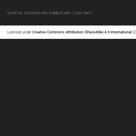
SCARICA LODVIEW PER PUBBLICARE I TUOI DATI
Licensed under
Creative Commons Attribution-ShareAlike 4.0 International
(C