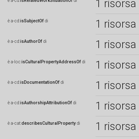
1 risorsa
è
a-cd:
isRelatedWorkSituationOf
di
1 risorsa
è
a-cd:
isSubjectOf
di
1 risorsa
è
a-cd:
isAuthorOf
di
1 risorsa
è
a-loc:
isCulturalPropertyAddressOf
di
1 risorsa
è
a-cd:
isDocumentationOf
di
1 risorsa
è
a-cd:
isAuthorshipAttributionOf
di
1 risorsa
è
a-cat:
describesCulturalProperty
di