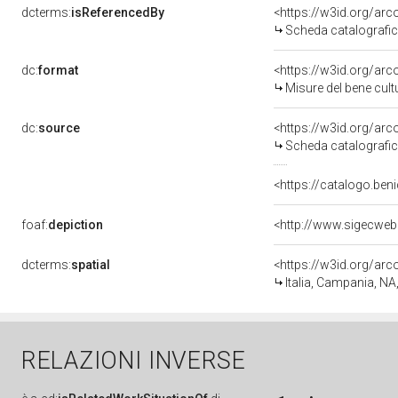
dcterms:
isReferencedBy
<https://w3id.org/a
Scheda catalografi
dc:
format
<https://w3id.org/ar
Misure del bene cul
dc:
source
<https://w3id.org/a
Scheda catalografi
<https://catalogo.beni
foaf:
depiction
dcterms:
spatial
<https://w3id.org/a
Italia, Campania, NA
RELAZIONI INVERSE