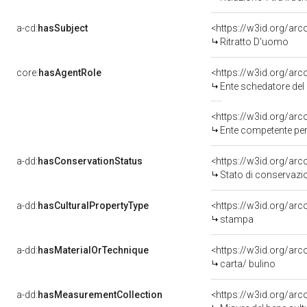
a-cd:
hasSubject
<https://w3id.org/a
Ritratto D'uomo
core:
hasAgentRole
<https://w3id.org/ar
Ente schedatore del
<https://w3id.org/ar
Ente competente per
a-dd:
hasConservationStatus
<https://w3id.org/ar
Stato di conservazi
a-dd:
hasCulturalPropertyType
<https://w3id.org/a
stampa
a-dd:
hasMaterialOrTechnique
<https://w3id.org/arc
carta/ bulino
a-dd:
hasMeasurementCollection
<https://w3id.org/ar