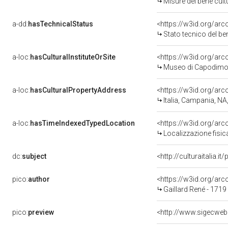
Misure del bene cul
a-dd:
hasTechnicalStatus
<https://w3id.org/ar
Stato tecnico del b
a-loc:
hasCulturalInstituteOrSite
<https://w3id.org/ar
Museo di Capodimo
a-loc:
hasCulturalPropertyAddress
<https://w3id.org/a
Italia, Campania, NA
a-loc:
hasTimeIndexedTypedLocation
<https://w3id.org/ar
Localizzazione fisic
dc:
subject
<http://culturaitalia.
pico:
author
<https://w3id.org/a
Gaillard René - 1719
pico:
preview