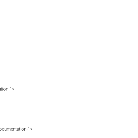
ution-1>
ocumentation-1>