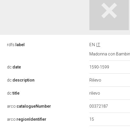
rdfs:
label
EN
IT
Madonna con Bambino e 
dc:
date
1590-1599
Rilievo
dc:
description
rilievo
dc:
title
00372187
arco:
catalogueNumber
15
arco:
regionIdentifier