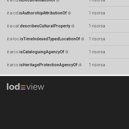
è
a-cd:
isDocumentationOf
di
1 risorsa
è
a-cd:
isAuthorshipAttributionOf
di
1 risorsa
è
a-cat:
describesCulturalProperty
di
1 risorsa
è
a-loc:
isTimeIndexedTypedLocationOf
di
1 risorsa
è
arco:
isCataloguingAgencyOf
di
1 risorsa
è
arco:
isHeritageProtectionAgencyOf
di
1 risorsa