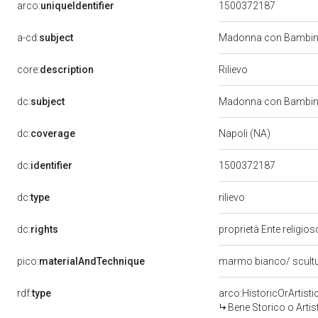
arco:
uniqueIdentifier
1500372187
a-cd:
subject
Madonna con Bambino
Rilievo
core:
description
dc:
subject
Madonna con Bambino
dc:
coverage
Napoli (NA)
dc:
identifier
1500372187
rilievo
dc:
type
dc:
rights
proprietà Ente religio
pico:
materialAndTechnique
marmo bianco/ scult
rdf:
type
arco:HistoricOrArtisti
Bene Storico o Artis