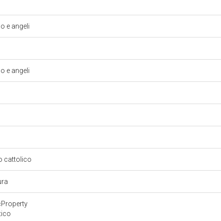
 e angeli
 e angeli
so cattolico
ura
cProperty
tico