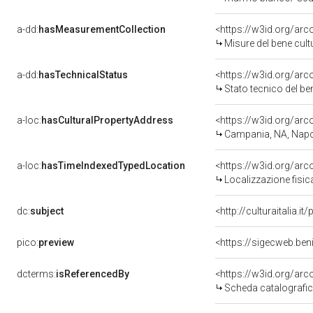
a-dd:
hasMeasurementCollection
<https://w3id.org/ar
Misure del bene cul
a-dd:
hasTechnicalStatus
<https://w3id.org/ar
Stato tecnico del b
a-loc:
hasCulturalPropertyAddress
<https://w3id.org/a
Campania, NA, Napo
a-loc:
hasTimeIndexedTypedLocation
<https://w3id.org/ar
Localizzazione fisic
dc:
subject
<http://culturaitalia.
pico:
preview
<https://sigecweb.be
dcterms:
isReferencedBy
<https://w3id.org/a
Scheda catalografi