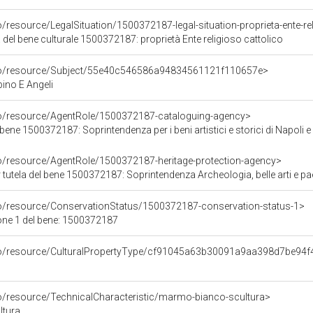
o/resource/LegalSituation/1500372187-legal-situation-proprieta-ente-re
 del bene culturale 1500372187: proprietà Ente religioso cattolico
rco/resource/Subject/55e40c546586a94834561121f110657e>
no E Angeli
co/resource/AgentRole/1500372187-cataloguing-agency>
bene 1500372187: Soprintendenza per i beni artistici e storici di Napoli e
co/resource/AgentRole/1500372187-heritage-protection-agency>
tutela del bene 1500372187: Soprintendenza Archeologia, belle arti e p
co/resource/ConservationStatus/1500372187-conservation-status-1>
one 1 del bene: 1500372187
rco/resource/CulturalPropertyType/cf91045a63b30091a9aa398d7be94f
co/resource/TechnicalCharacteristic/marmo-bianco-scultura>
ltura