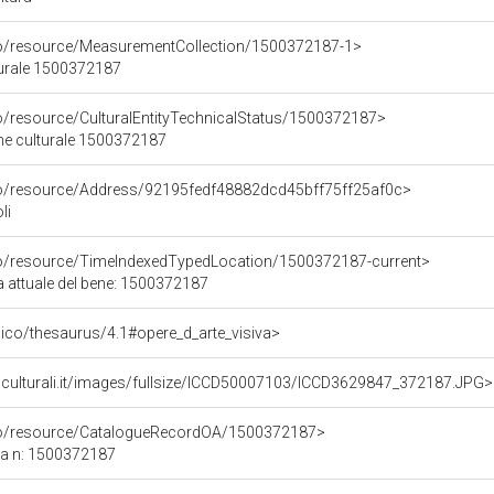
co/resource/MeasurementCollection/1500372187-1>
turale 1500372187
co/resource/CulturalEntityTechnicalStatus/1500372187>
ene culturale 1500372187
rco/resource/Address/92195fedf48882dcd45bff75ff25af0c>
li
co/resource/TimeIndexedTypedLocation/1500372187-current>
a attuale del bene: 1500372187
it/pico/thesaurus/4.1#opere_d_arte_visiva>
niculturali.it/images/fullsize/ICCD50007103/ICCD3629847_372187.JPG>
rco/resource/CatalogueRecordOA/1500372187>
ca n: 1500372187