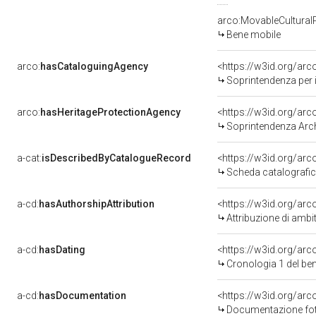
arco:MovableCultural
Bene mobile
arco:
hasCataloguingAgency
<https://w3id.org/a
Soprintendenza per i 
arco:
hasHeritageProtectionAgency
<https://w3id.org/a
Soprintendenza Arche
a-cat:
isDescribedByCatalogueRecord
<https://w3id.org/a
Scheda catalografi
a-cd:
hasAuthorshipAttribution
<https://w3id.org/arc
Attribuzione di ambi
a-cd:
hasDating
<https://w3id.org/ar
Cronologia 1 del b
a-cd:
hasDocumentation
<https://w3id.org/a
Documentazione foto