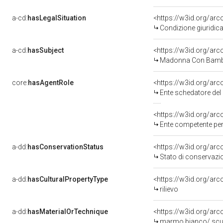
a-cd:
hasLegalSituation
<https://w3id.org/arc
Condizione giuridica
a-cd:
hasSubject
<https://w3id.org/a
Madonna Con Bambi
core:
hasAgentRole
<https://w3id.org/ar
Ente schedatore del 
<https://w3id.org/ar
Ente competente per 
a-dd:
hasConservationStatus
<https://w3id.org/ar
Stato di conservazi
a-dd:
hasCulturalPropertyType
<https://w3id.org/a
rilievo
a-dd:
hasMaterialOrTechnique
<https://w3id.org/ar
marmo bianco/ scu