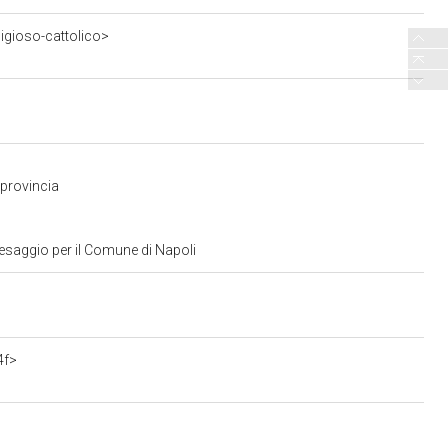
ligioso-cattolico>
 provincia
aesaggio per il Comune di Napoli
4f>