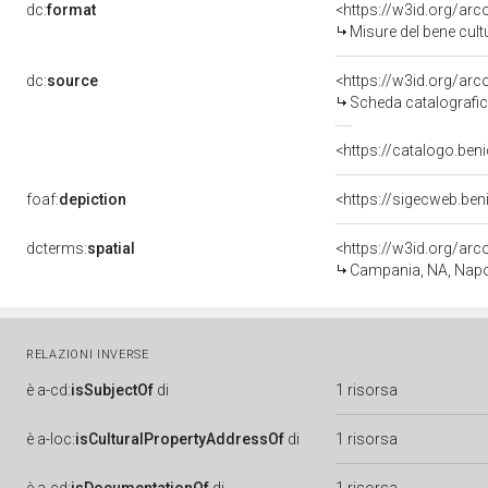
dc:
format
<https://w3id.org/ar
Misure del bene cul
dc:
source
<https://w3id.org/a
Scheda catalografi
<https://catalogo.beni
foaf:
depiction
<https://sigecweb.be
dcterms:
spatial
<https://w3id.org/a
Campania, NA, Napo
RELAZIONI INVERSE
è
a-cd:
isSubjectOf
di
1 risorsa
è
a-loc:
isCulturalPropertyAddressOf
di
1 risorsa