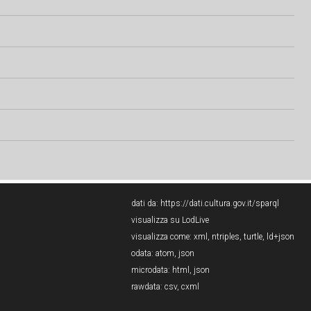
dati da:
https://dati.cultura.gov.it/sparql
visualizza su LodLive
visualizza come:
xml
,
ntriples
,
turtle
,
ld+json
odata:
atom
,
json
microdata:
html
,
json
rawdata:
csv
,
cxml