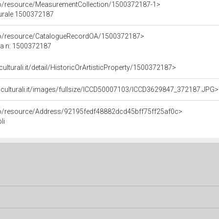
co/resource/MeasurementCollection/1500372187-1>
turale 1500372187
rco/resource/CatalogueRecordOA/1500372187>
ca n: 1500372187
culturali.it/detail/HistoricOrArtisticProperty/1500372187>
niculturali.it/images/fullsize/ICCD50007103/ICCD3629847_372187.JPG>
rco/resource/Address/92195fedf48882dcd45bff75ff25af0c>
li