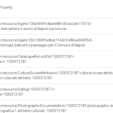
Property
rco/resource/Agent/136b904ffc8dafe881d5cba2eb1f7b73>
beni artistici e storici di Napoli e provincia
rco/resource/Agent/30c1084f5edbacf14dcfc486ad94005d>
ologia, belle arti e paesaggio per il Comune di Napoli
rco/resource/CatalogueRecordOA/1500372187>
ca n: 1500372187
o/resource/CulturalScopeAttribution/1500372187-cultural-scope-attrib
to culturale del bene: 1500372187
co/resource/Dating/1500372187-1>
ene 1500372187
rco/resource/PhotographicDocumentation/1500372187-photographic-d
grafica 1 del bene culturale: 1500372187