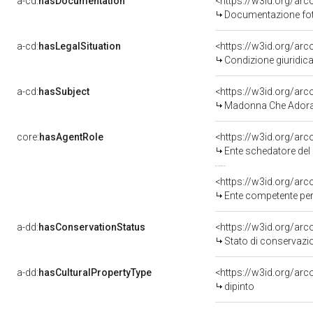
a-cd:
hasDocumentation
Documentazione foto
a-cd:
hasLegalSituation
Condizione giuridica
a-cd:
hasSubject
<https://w3id.org/a
Madonna Che Ador
core:
hasAgentRole
<https://w3id.org/ar
Ente schedatore del 
<https://w3id.org/ar
Ente competente per tute
a-dd:
hasConservationStatus
<https://w3id.org/ar
Stato di conservazi
a-dd:
hasCulturalPropertyType
<https://w3id.org/a
dipinto