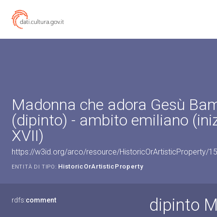
Madonna che adora Gesù Ba
(dipinto) - ambito emiliano (ini
XVII)
https://w3id.org/arco/resource/HistoricOrArtisticProperty/
HistoricOrArtisticProperty
ENTITÀ DI TIPO:
dipinto 
rdfs:
comment