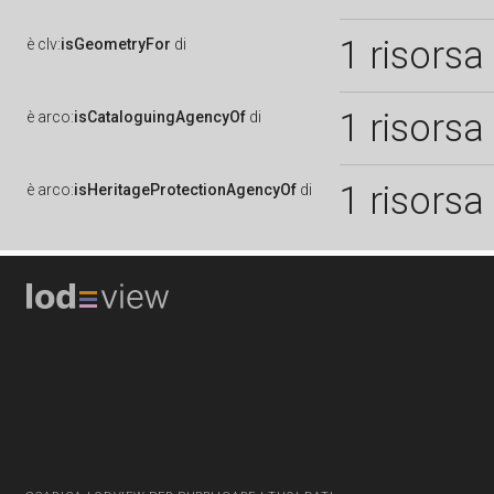
1 risorsa
è
clv:
isGeometryFor
di
1 risorsa
è
arco:
isCataloguingAgencyOf
di
1 risorsa
è
arco:
isHeritageProtectionAgencyOf
di