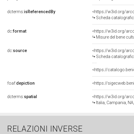
dcterms:
isReferencedBy
<https://w3id.org/a
Scheda catalografi
dc:
format
<https://w3id.org/ar
Misure del bene cul
dc:
source
<https://w3id.org/a
Scheda catalografi
<https://catalogo.beni
foaf:
depiction
<https://sigecweb.be
dcterms:
spatial
<https://w3id.org/a
Italia, Campania, NA
RELAZIONI INVERSE