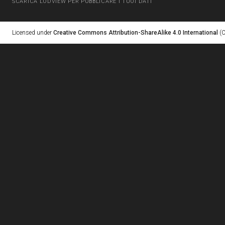
SCARICA LODVIEW PER PUBBLICARE I TUOI DATI
Licensed under
Creative Commons Attribution-ShareAlike 4.0 International
(C