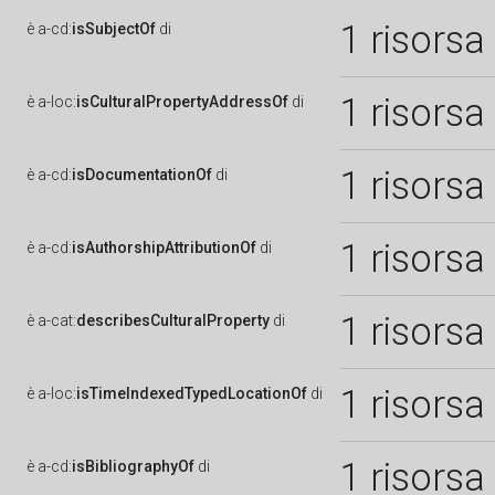
1 risorsa
è
a-cd:
isSubjectOf
di
1 risorsa
è
a-loc:
isCulturalPropertyAddressOf
di
1 risorsa
è
a-cd:
isDocumentationOf
di
1 risorsa
è
a-cd:
isAuthorshipAttributionOf
di
1 risorsa
è
a-cat:
describesCulturalProperty
di
1 risorsa
è
a-loc:
isTimeIndexedTypedLocationOf
di
1 risorsa
è
a-cd:
isBibliographyOf
di