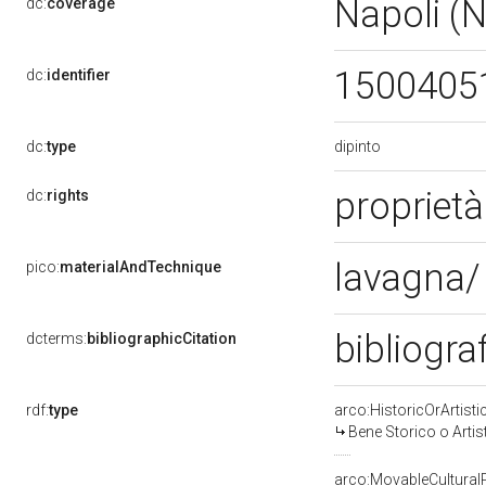
Napoli (
dc:
coverage
1500405
dc:
identifier
dipinto
dc:
type
proprietà
dc:
rights
lavagna/ 
pico:
materialAndTechnique
bibliogra
dcterms:
bibliographicCitation
rdf:
type
arco:HistoricOrArtisti
Bene Storico o Artis
arco:MovableCultural