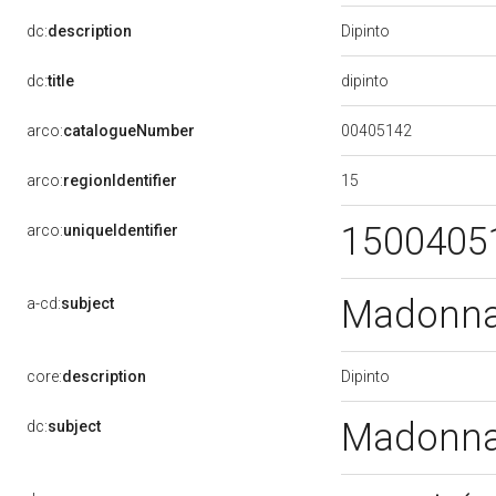
Dipinto
dc:
description
dipinto
dc:
title
00405142
arco:
catalogueNumber
15
arco:
regionIdentifier
1500405
arco:
uniqueIdentifier
Madonna
a-cd:
subject
Dipinto
core:
description
Madonna
dc:
subject