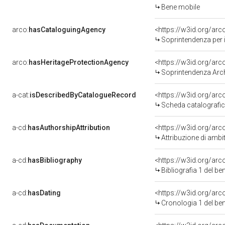
Bene mobile
arco:
hasCataloguingAgency
<https://w3id.org/a
Soprintendenza per i 
arco:
hasHeritageProtectionAgency
<https://w3id.org/a
Soprintendenza Arche
a-cat:
isDescribedByCatalogueRecord
<https://w3id.org/a
Scheda catalografi
a-cd:
hasAuthorshipAttribution
<https://w3id.org/arc
Attribuzione di ambi
a-cd:
hasBibliography
<https://w3id.org/ar
Bibliografia 1 del b
a-cd:
hasDating
<https://w3id.org/ar
Cronologia 1 del b