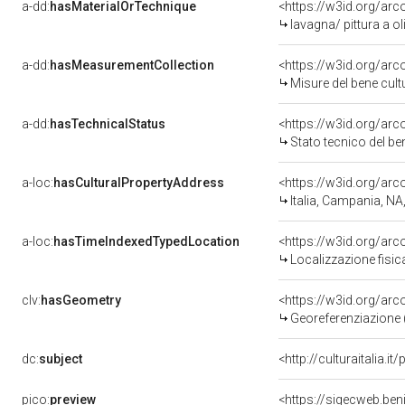
a-dd:
hasMaterialOrTechnique
<https://w3id.org/arc
lavagna/ pittura a ol
a-dd:
hasMeasurementCollection
<https://w3id.org/ar
Misure del bene cul
a-dd:
hasTechnicalStatus
<https://w3id.org/ar
Stato tecnico del b
a-loc:
hasCulturalPropertyAddress
<https://w3id.org/a
Italia, Campania, NA
a-loc:
hasTimeIndexedTypedLocation
<https://w3id.org/ar
Localizzazione fisic
clv:
hasGeometry
<https://w3id.org/ar
Georeferenziazione 
dc:
subject
<http://culturaitalia.
pico:
preview
<https://sigecweb.be