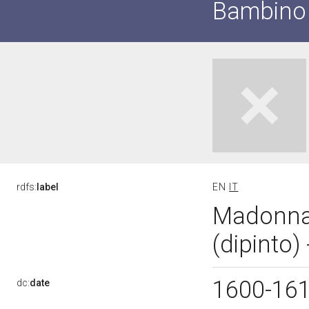
Bambino
rdfs:
label
EN
IT
Madonna
(dipinto)
1600-16
dc:
date