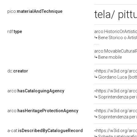
tela/ pitt
pico:
materialAndTechnique
rdf:
type
arco:HistoricOrArtisti
Bene Storico o Artis
arco:MovableCultural
Bene mobile
dc:
creator
<https://w3id.org/a
Giordano Luca (bot
arco:
hasCataloguingAgency
<https://w3id.org/a
Soprintendenza per i 
arco:
hasHeritageProtectionAgency
<https://w3id.org/a
Soprintendenza per i Beni Architettonici Paesag
a-cat:
isDescribedByCatalogueRecord
<https://w3id.org/a
Scheda catalografi