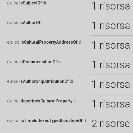
1 risorsa
è
a-cd:
isSubjectOf
di
1 risorsa
è
a-cd:
isAuthorOf
di
1 risorsa
è
a-loc:
isCulturalPropertyAddressOf
di
1 risorsa
è
a-cd:
isDocumentationOf
di
1 risorsa
è
a-cd:
isAuthorshipAttributionOf
di
1 risorsa
è
a-cat:
describesCulturalProperty
di
2 risorse
è
a-loc:
isTimeIndexedTypedLocationOf
di