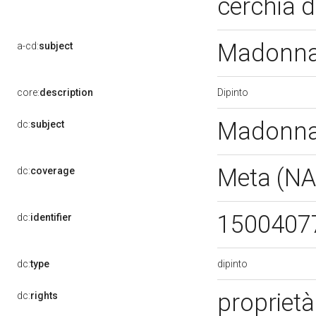
cerchia d
Madonna 
a-cd:
subject
Dipinto
core:
description
Madonna 
dc:
subject
Meta (N
dc:
coverage
1500407
dc:
identifier
dipinto
dc:
type
proprietà
dc:
rights