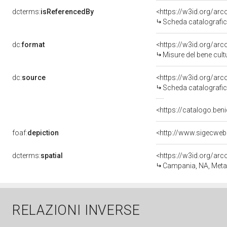
dcterms:
isReferencedBy
<https://w3id.org/a
Scheda catalografi
dc:
format
<https://w3id.org/ar
Misure del bene cul
dc:
source
<https://w3id.org/a
Scheda catalografi
<https://catalogo.beni
foaf:
depiction
<http://www.sigecweb
dcterms:
spatial
<https://w3id.org/a
Campania, NA, Meta
RELAZIONI INVERSE