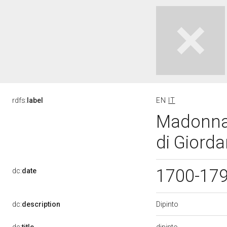
rdfs:
label
EN
IT
Madonna 
di Giorda
1700-17
dc:
date
Dipinto
dc:
description
dipinto