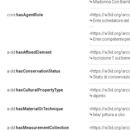
Madonna Con Bambi
core:
hasAgentRole
<https://w3id.org/ar
Ente schedatore del 
<https://w3id.org/ar
Ente competente per tutela del bene 1500407773: Soprinte
a-dd:
hasAffixedElement
<https://w3id.org/arc
Iscrizione 1 sul be
a-dd:
hasConservationStatus
<https://w3id.org/ar
Stato di conservazi
a-dd:
hasCulturalPropertyType
<https://w3id.org/a
dipinto
a-dd:
hasMaterialOrTechnique
<https://w3id.org/arco
tela/ pittura a olio
a-dd:
hasMeasurementCollection
<https://w3id.org/ar