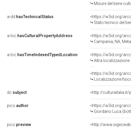
Misure del bene cul
a-dd:
hasTechnicalStatus
<https://w3id.org/ar
Stato tecnico del b
a-loc:
hasCulturalPropertyAddress
<https://w3id.org/a
Campania, NA, Meta
a-loc:
hasTimeIndexedTypedLocation
<https://w3id.org/ar
Altra localizzazione
<https://w3id.org/ar
Localizzazione fisic
dc:
subject
<http://culturaitalia.
pico:
author
<https://w3id.org/a
Giordano Luca (bot
pico:
preview
<http://www.sigecweb