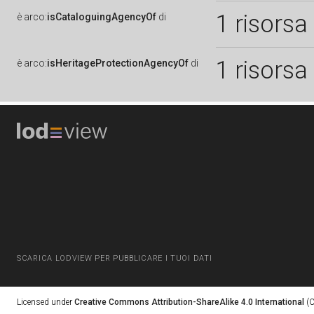
1 risorsa
è
arco:
isCataloguingAgencyOf
di
1 risorsa
è
arco:
isHeritageProtectionAgencyOf
di
SCARICA LODVIEW PER PUBBLICARE I TUOI DATI
Licensed under
Creative Commons Attribution-ShareAlike 4.0 International
(C