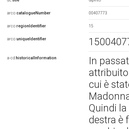
dc:
title
00407773
arco:
catalogueNumber
15
arco:
regionIdentifier
1500407
arco:
uniqueIdentifier
In passat
a-cd:
historicalInformation
attribuit
cui è sta
Madonna d
Quindi la
destra è f