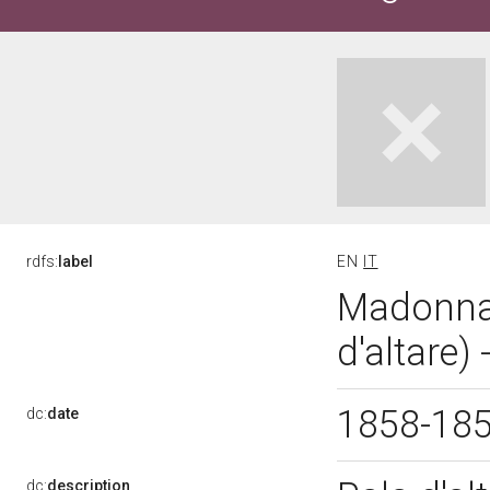
rdfs:
label
EN
IT
Madonna 
d'altare)
1858-18
dc:
date
dc:
description