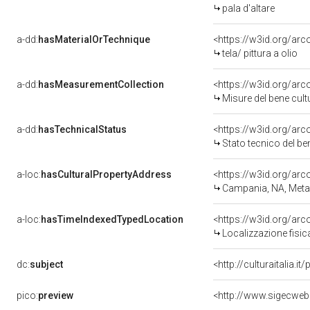
pala d'altare
a-dd:
hasMaterialOrTechnique
<https://w3id.org/arco
tela/ pittura a olio
a-dd:
hasMeasurementCollection
<https://w3id.org/ar
Misure del bene cul
a-dd:
hasTechnicalStatus
<https://w3id.org/ar
Stato tecnico del b
a-loc:
hasCulturalPropertyAddress
<https://w3id.org/a
Campania, NA, Meta
a-loc:
hasTimeIndexedTypedLocation
<https://w3id.org/ar
Localizzazione fisic
dc:
subject
<http://culturaitalia.
pico:
preview
<http://www.sigecweb