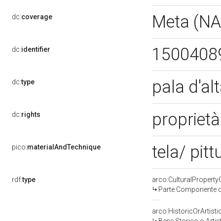
Meta (N
dc:
coverage
1500408
dc:
identifier
pala d'al
dc:
type
proprietà
dc:
rights
tela/ pitt
pico:
materialAndTechnique
rdf:
type
arco:CulturalPropert
Parte Componente di
arco:HistoricOrArtisti