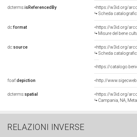
dcterms:
isReferencedBy
<https://w3id.org/a
Scheda catalografi
dc:
format
<https://w3id.org/ar
Misure del bene cul
dc:
source
<https://w3id.org/a
Scheda catalografi
<https://catalogo.beni
foaf:
depiction
<http://www.sigecweb
dcterms:
spatial
<https://w3id.org/a
Campania, NA, Meta
RELAZIONI INVERSE