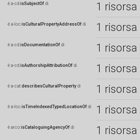
1 risorsa
è
a-cd:
isSubjectOf
di
1 risorsa
è
a-loc:
isCulturalPropertyAddressOf
di
1 risorsa
è
a-cd:
isDocumentationOf
di
1 risorsa
è
a-cd:
isAuthorshipAttributionOf
di
1 risorsa
è
a-cat:
describesCulturalProperty
di
1 risorsa
è
a-loc:
isTimeIndexedTypedLocationOf
di
1 risorsa
è
arco:
isCataloguingAgencyOf
di