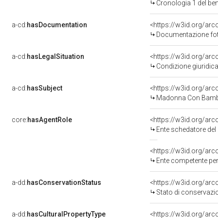
Cronologia 1 del b
a-cd:
hasDocumentation
Documentazione foto
a-cd:
hasLegalSituation
Condizione giuridica
a-cd:
hasSubject
<https://w3id.org/a
Madonna Con Bambi
core:
hasAgentRole
<https://w3id.org/ar
Ente schedatore del b
<https://w3id.org/ar
Ente competente per tutela del bene 1500408986-1: Soprint
a-dd:
hasConservationStatus
<https://w3id.org/ar
Stato di conservazi
a-dd:
hasCulturalPropertyType
<https://w3id.org/a