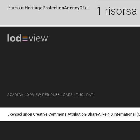
1 risorsa
è
arco:
isHeritageProtectionAgencyOf
di
SCARICA LODVIEW PER PUBBLICARE I TUOI DATI
Licensed under
Creative Commons Attribution-ShareAlike 4.0 International
(C