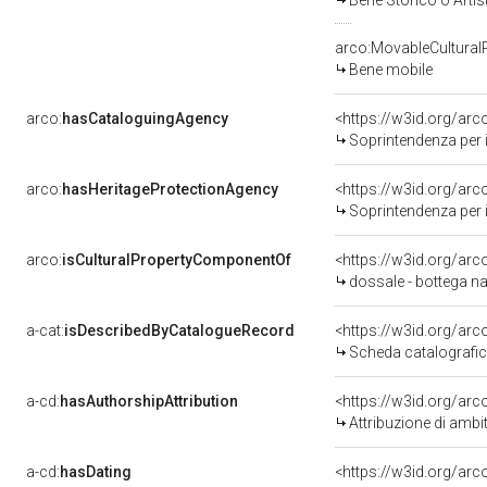
Bene Storico o Artis
arco:MovableCultural
Bene mobile
arco:
hasCataloguingAgency
<https://w3id.org/a
Soprintendenza per i 
arco:
hasHeritageProtectionAgency
<https://w3id.org/a
Soprintendenza per i Beni Architettonici Paesag
arco:
isCulturalPropertyComponentOf
<https://w3id.org/ar
dossale - bottega na
a-cat:
isDescribedByCatalogueRecord
<https://w3id.org/a
Scheda catalografi
a-cd:
hasAuthorshipAttribution
<https://w3id.org/arc
Attribuzione di ambi
a-cd:
hasDating
<https://w3id.org/ar