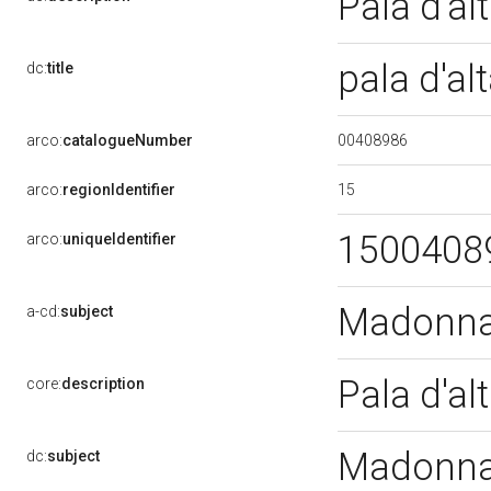
Pala d'al
pala d'al
dc:
title
00408986
arco:
catalogueNumber
15
arco:
regionIdentifier
1500408
arco:
uniqueIdentifier
Madonna 
a-cd:
subject
Pala d'al
core:
description
Madonna 
dc:
subject