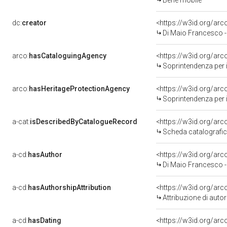
Bene mobile
dc:
creator
<https://w3id.org/a
Di Maio Francesco - 
arco:
hasCataloguingAgency
<https://w3id.org/a
Soprintendenza per i 
arco:
hasHeritageProtectionAgency
<https://w3id.org/a
Soprintendenza per i Beni Architettonici Paesag
a-cat:
isDescribedByCatalogueRecord
<https://w3id.org/a
Scheda catalografi
a-cd:
hasAuthor
<https://w3id.org/a
Di Maio Francesco - 
a-cd:
hasAuthorshipAttribution
<https://w3id.org/ar
Attribuzione di aut
a-cd:
hasDating
<https://w3id.org/ar