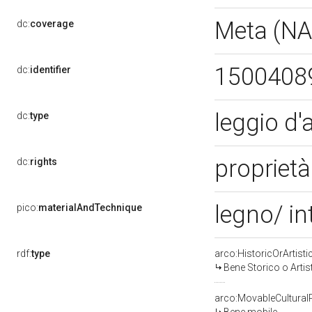
Meta (N
dc:
coverage
1500408
dc:
identifier
leggio d'
dc:
type
proprietà
dc:
rights
legno/ in
pico:
materialAndTechnique
rdf:
type
arco:HistoricOrArtisti
Bene Storico o Artis
arco:MovableCultural