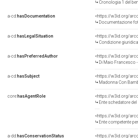
Cronologia 1 del b
a-cd:
hasDocumentation
Documentazione foto
a-cd:
hasLegalSituation
Condizione giuridica
a-cd:
hasPreferredAuthor
<https://w3id.org/a
Di Maio Francesco - 
a-cd:
hasSubject
<https://w3id.org/a
Madonna Con Bambi
core:
hasAgentRole
<https://w3id.org/ar
Ente schedatore del 
<https://w3id.org/ar
Ente competente per tutela del bene 1500408992: Soprinte
a-dd:
hasConservationStatus
<https://w3id.org/ar