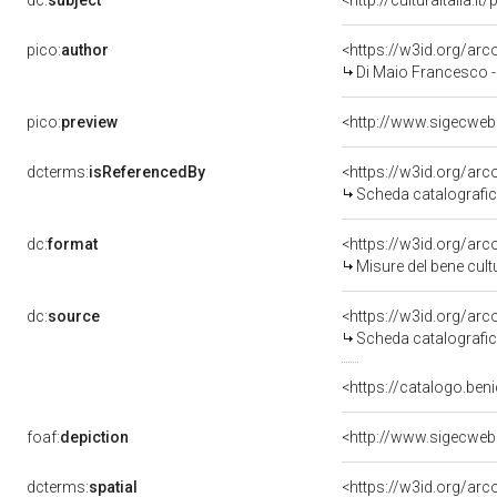
dc:
subject
<http://culturaitalia.
pico:
author
<https://w3id.org/a
Di Maio Francesco - 
pico:
preview
<http://www.sigecweb
dcterms:
isReferencedBy
<https://w3id.org/a
Scheda catalografi
dc:
format
<https://w3id.org/ar
Misure del bene cul
dc:
source
<https://w3id.org/a
Scheda catalografi
<https://catalogo.beni
foaf:
depiction
<http://www.sigecweb
dcterms:
spatial
<https://w3id.org/a