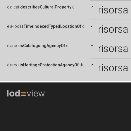
1 risorsa
è
a-cat:
describesCulturalProperty
di
1 risorsa
è
a-loc:
isTimeIndexedTypedLocationOf
di
1 risorsa
è
arco:
isCataloguingAgencyOf
di
1 risorsa
è
arco:
isHeritageProtectionAgencyOf
di