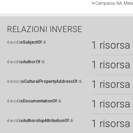
Campania, NA, Meta
RELAZIONI INVERSE
1 risorsa
è
a-cd:
isSubjectOf
di
1 risorsa
è
a-cd:
isAuthorOf
di
1 risorsa
è
a-loc:
isCulturalPropertyAddressOf
di
1 risorsa
è
a-cd:
isDocumentationOf
di
1 risorsa
è
a-cd:
isAuthorshipAttributionOf
di