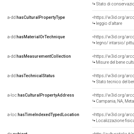
Stato di conservazi
a-dd:
hasCulturalPropertyType
<https://w3id.org/a
leggio d'altare
a-dd:
hasMaterialOrTechnique
<https://w3id.org/arc
legno/ intarsio/ pitt
a-dd:
hasMeasurementCollection
<https://w3id.org/ar
Misure del bene cul
a-dd:
hasTechnicalStatus
<https://w3id.org/ar
Stato tecnico del b
a-loc:
hasCulturalPropertyAddress
<https://w3id.org/a
Campania, NA, Meta
a-loc:
hasTimeIndexedTypedLocation
<https://w3id.org/ar
Localizzazione fisic