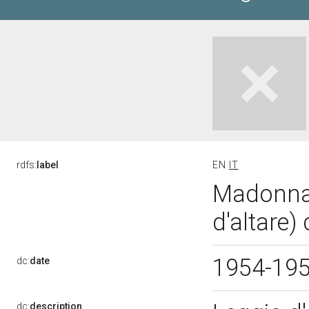
rdfs:
label
EN
IT
Madonna 
d'altare)
1954-19
dc:
date
dc:
description