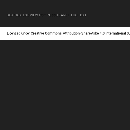
SCARICA LODVIEW PER PUBBLICARE I TUOI DATI
Licensed under
Creative Commons Attribution-ShareAlike 4.0 International
(C