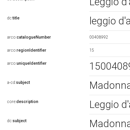
Leggio d'
leggio d'
dc:
title
00408992
arco:
catalogueNumber
15
arco:
regionIdentifier
1500408
arco:
uniqueIdentifier
Madonna 
a-cd:
subject
Leggio d'
core:
description
Madonna 
dc:
subject