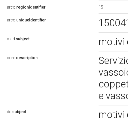
15
arco:
regionIdentifier
15004
arco:
uniqueIdentifier
motivi 
a-cd:
subject
Serviz
core:
description
vassoi
coppet
e vass
motivi 
dc:
subject