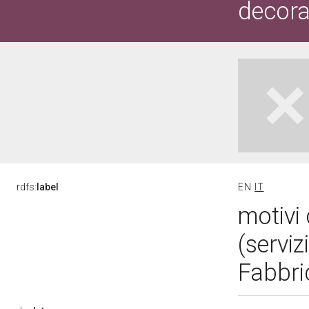
decorat
rdfs:
label
EN
IT
motivi 
(serviz
Fabbri