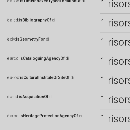
1 risor
è
a-loc:
isTimeIndexedTypedLocationOf
di
1 risor
è
a-cd:
isBibliographyOf
di
1 risor
è
clv:
isGeometryFor
di
1 risor
è
arco:
isCataloguingAgencyOf
di
1 risor
è
a-loc:
isCulturalInstituteOrSiteOf
di
1 risor
è
a-cd:
isAcquisitionOf
di
1 risor
è
arco:
isHeritageProtectionAgencyOf
di