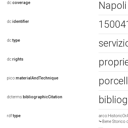
Napoli
dc:
coverage
15004
dc:
identifier
servizi
dc:
type
propri
dc:
rights
porcel
pico:
materialAndTechnique
biblio
dcterms:
bibliographicCitation
rdf:
type
arco:HistoricOrA
Bene Storico o