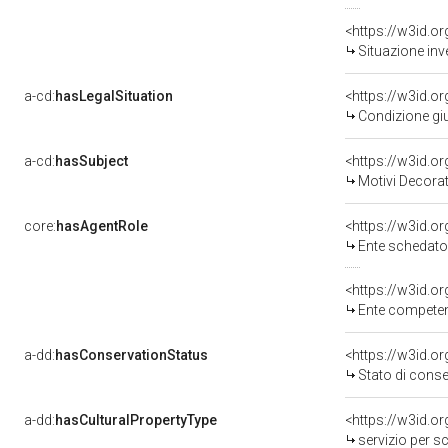
<https://w3id.o
Situazione inv
a-cd:
hasLegalSituation
<https://w3id.o
Condizione giu
a-cd:
hasSubject
<https://w3id.
Motivi Decorat
core:
hasAgentRole
<https://w3id.
Ente schedato
<https://w3id.o
Ente competente pe
a-dd:
hasConservationStatus
<https://w3id.o
Stato di cons
a-dd:
hasCulturalPropertyType
<https://w3id.
servizio per sc