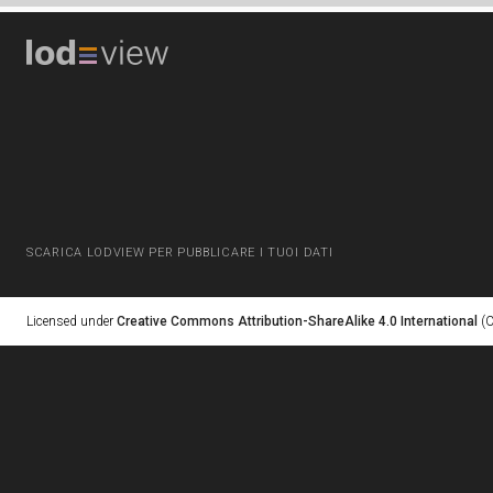
SCARICA LODVIEW PER PUBBLICARE I TUOI DATI
Licensed under
Creative Commons Attribution-ShareAlike 4.0 International
(C