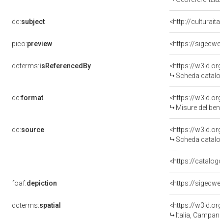
dc:
subject
<http://culturai
pico:
preview
<https://sigecw
dcterms:
isReferencedBy
<https://w3id.
Scheda catalo
dc:
format
<https://w3id.
Misure del be
dc:
source
<https://w3id.
Scheda catalo
<https://catalog
foaf:
depiction
<https://sigecw
dcterms:
spatial
<https://w3id.
Italia, Campan