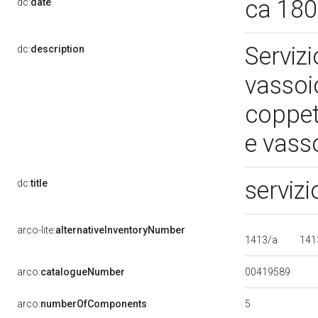
ca 18
dc:
date
Serviz
dc:
description
vassoi
coppet
e vass
servizi
dc:
title
arco-lite:
alternativeInventoryNumber
1413/a
141
00419589
arco:
catalogueNumber
5
arco:
numberOfComponents