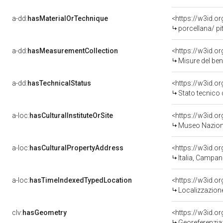
a-dd:
hasMaterialOrTechnique
<https://w3id.o
porcellana/ pi
a-dd:
hasMeasurementCollection
<https://w3id.
Misure del be
a-dd:
hasTechnicalStatus
<https://w3id.o
Stato tecnico
a-loc:
hasCulturalInstituteOrSite
Museo Naziona
a-loc:
hasCulturalPropertyAddress
<https://w3id.
Italia, Campan
a-loc:
hasTimeIndexedTypedLocation
<https://w3id.
Localizzazione
clv:
hasGeometry
<https://w3id.
Georeferenzia