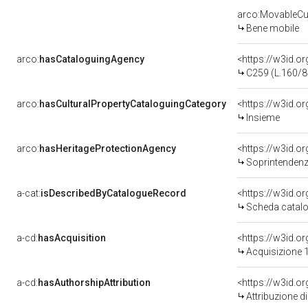
arco:MovableCul
Bene mobile
arco:
hasCataloguingAgency
<https://w3id.
C259 (L.160/8
arco:
hasCulturalPropertyCataloguingCategory
<https://w3id.o
Insieme
arco:
hasHeritageProtectionAgency
<https://w3id.
Soprintendenza
a-cat:
isDescribedByCatalogueRecord
<https://w3id.
Scheda catalo
a-cd:
hasAcquisition
<https://w3id.o
Acquisizione 1
a-cd:
hasAuthorshipAttribution
Attribuzione d