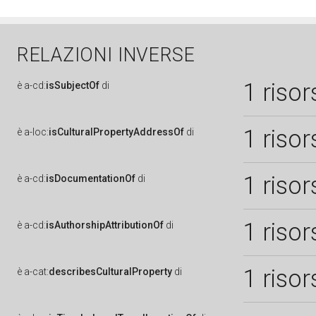
RELAZIONI INVERSE
1 risor
è
a-cd:
isSubjectOf
di
1 risor
è
a-loc:
isCulturalPropertyAddressOf
di
1 risor
è
a-cd:
isDocumentationOf
di
1 risor
è
a-cd:
isAuthorshipAttributionOf
di
1 risor
è
a-cat:
describesCulturalProperty
di