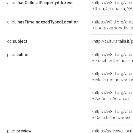
a-loc:
hasCulturalPropertyAddress
<https://w3id.org/a
Italia, Campania, NA
a-loc:
hasTimeIndexedTypedLocation
<https://w3id.org/ar
Localizzazione fisic
dc:
subject
<http://culturaitalia.
pico:
author
<https://w3id.org/a
Zucchi & De Luca - n
<https://w3id.org/ar
Mollame - notizie fin
<https://w3id.org/a
Niccolini Antonio (
<https://w3id.org/a
Capri D - notizie sec.
pico:
preview
<https://sigecweb.ben