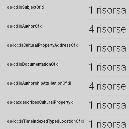
1 risorsa
è
a-cd:
isSubjectOf
di
4 risorse
è
a-cd:
isAuthorOf
di
1 risorsa
è
a-loc:
isCulturalPropertyAddressOf
di
1 risorsa
è
a-cd:
isDocumentationOf
di
4 risorse
è
a-cd:
isAuthorshipAttributionOf
di
1 risorsa
è
a-cat:
describesCulturalProperty
di
1 risorsa
è
a-loc:
isTimeIndexedTypedLocationOf
di