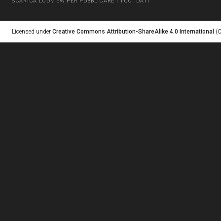
SCARICA LODVIEW PER PUBBLICARE I TUOI DATI
Licensed under
Creative Commons Attribution-ShareAlike 4.0 International
(C