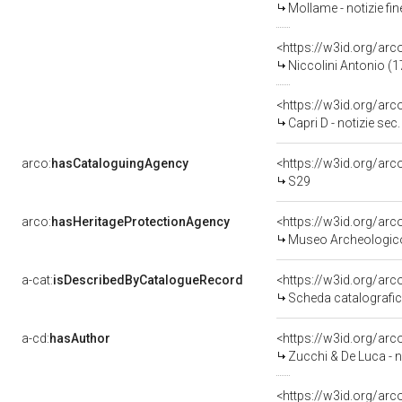
Mollame - notizie fin
<https://w3id.org/a
Niccolini Antonio (
<https://w3id.org/a
Capri D - notizie sec.
arco:
hasCataloguingAgency
<https://w3id.org/a
S29
arco:
hasHeritageProtectionAgency
<https://w3id.org/a
Museo Archeologico
a-cat:
isDescribedByCatalogueRecord
<https://w3id.org/a
Scheda catalografi
a-cd:
hasAuthor
<https://w3id.org/a
Zucchi & De Luca - n
<https://w3id.org/ar