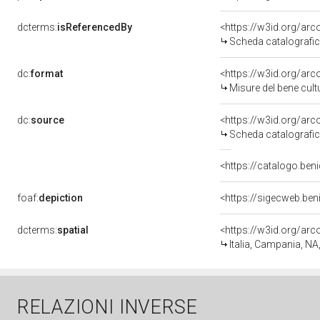
dcterms:
isReferencedBy
<https://w3id.org/a
Scheda catalografi
dc:
format
<https://w3id.org/ar
Misure del bene cul
dc:
source
<https://w3id.org/a
Scheda catalografi
<https://catalogo.beni
foaf:
depiction
<https://sigecweb.ben
dcterms:
spatial
<https://w3id.org/a
Italia, Campania, NA
RELAZIONI INVERSE