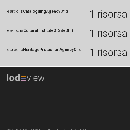
1 risorsa
è
arco:
isCataloguingAgencyOf
di
1 risorsa
è
a-loc:
isCulturalInstituteOrSiteOf
di
1 risorsa
è
arco:
isHeritageProtectionAgencyOf
di