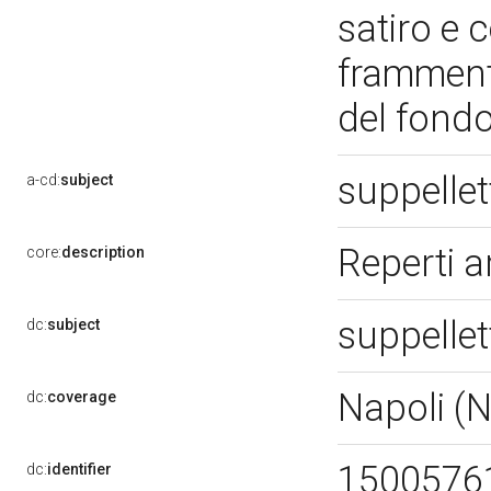
satiro e 
frammento
del fondo
suppellet
a-cd:
subject
Reperti a
core:
description
suppellet
dc:
subject
Napoli (
dc:
coverage
1500576
dc:
identifier