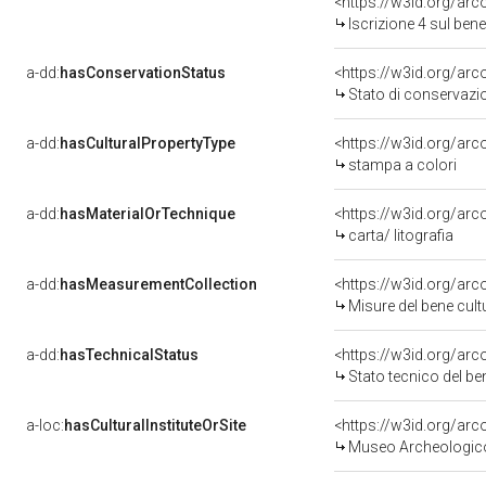
<https://w3id.org/arc
Iscrizione 4 sul be
a-dd:
hasConservationStatus
<https://w3id.org/ar
Stato di conservazi
a-dd:
hasCulturalPropertyType
<https://w3id.org/a
stampa a colori
a-dd:
hasMaterialOrTechnique
<https://w3id.org/arc
carta/ litografia
a-dd:
hasMeasurementCollection
<https://w3id.org/ar
Misure del bene cul
a-dd:
hasTechnicalStatus
<https://w3id.org/ar
Stato tecnico del b
a-loc:
hasCulturalInstituteOrSite
<https://w3id.org/ar
Museo Archeologico