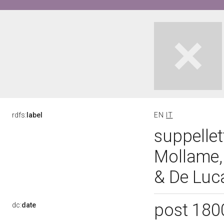
rdfs:
label
EN
IT
suppellet
Mollame, 
& De Luc
post 180
dc:
date