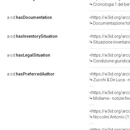
Cronologia 1 del b
a-cd:
hasDocumentation
Documentazione foto
a-cd:
hasInventorySituation
<https://w3id.org/ar
Situazione inventar
a-cd:
hasLegalSituation
Condizione giuridica
a-cd:
hasPreferredAuthor
<https://w3id.org/a
Zucchi & De Luca - n
<https://w3id.org/ar
Mollame - notizie fin
<https://w3id.org/a
Niccolini Antonio (
<https://w3id.org/a