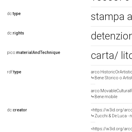
stampa a
dc:
type
detenzion
dc:
rights
carta/ li
pico:
materialAndTechnique
rdf:
type
arco:HistoricOrArtisti
Bene Storico o Artis
arco:MovableCultural
Bene mobile
dc:
creator
<https://w3id.org/a
Zucchi & De Luca - n
<https://w3id.org/ar