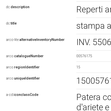
Reperti a
dc:
description
stampa a
dc:
title
INV. 550
arco-lite:
alternativeInventoryNumber
00576175
arco:
catalogueNumber
15
arco:
regionIdentifier
1500576
arco:
uniqueIdentifier
Patera co
a-cd:
iconclassCode
d'ariete 