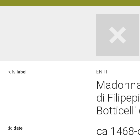
rdfs:
label
EN
IT
Madonna 
di Filipe
Botticelli
ca 1468-
dc:
date