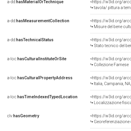
a-dd:
hasMaterialOrTechnique
<https://w3id.org/arc
tavola/ pittura a te
a-dd:
hasMeasurementCollection
<https://w3id.org/ar
Misure del bene cul
a-dd:
hasTechnicalStatus
<https://w3id.org/ar
Stato tecnico del b
a-loc:
hasCulturalInstituteOrSite
<https://w3id.org/ar
Collezione Farnese
a-loc:
hasCulturalPropertyAddress
<https://w3id.org/a
Italia, Campania, NA
a-loc:
hasTimeIndexedTypedLocation
<https://w3id.org/ar
Localizzazione fisic
clv:
hasGeometry
<https://w3id.org/ar
Georeferenziazione 