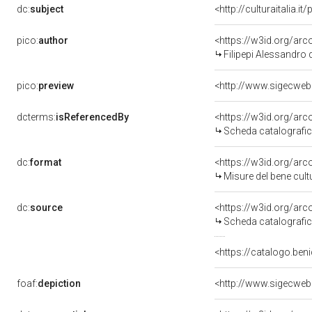
dc:
subject
<http://culturaitalia.
pico:
author
<https://w3id.org/a
Filipepi Alessandro 
pico:
preview
dcterms:
isReferencedBy
<https://w3id.org/a
Scheda catalografi
dc:
format
<https://w3id.org/ar
Misure del bene cul
dc:
source
<https://w3id.org/a
Scheda catalografi
<https://catalogo.beni
foaf:
depiction