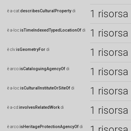
1 risorsa
è
a-cat:
describesCulturalProperty
di
1 risorsa
è
a-loc:
isTimeIndexedTypedLocationOf
di
1 risorsa
è
clv:
isGeometryFor
di
1 risorsa
è
arco:
isCataloguingAgencyOf
di
1 risorsa
è
a-loc:
isCulturalInstituteOrSiteOf
di
1 risorsa
è
a-cd:
involvesRelatedWork
di
1 risorsa
è
arco:
isHeritageProtectionAgencyOf
di