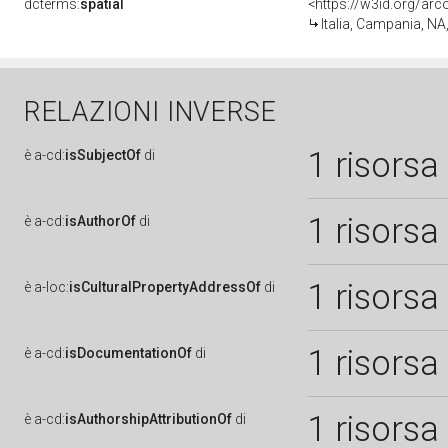
dcterms:
spatial
<https://w3id.org/a
Italia, Campania, NA
RELAZIONI INVERSE
1 risorsa
è
a-cd:
isSubjectOf
di
1 risorsa
è
a-cd:
isAuthorOf
di
1 risorsa
è
a-loc:
isCulturalPropertyAddressOf
di
1 risorsa
è
a-cd:
isDocumentationOf
di
1 risorsa
è
a-cd:
isAuthorshipAttributionOf
di