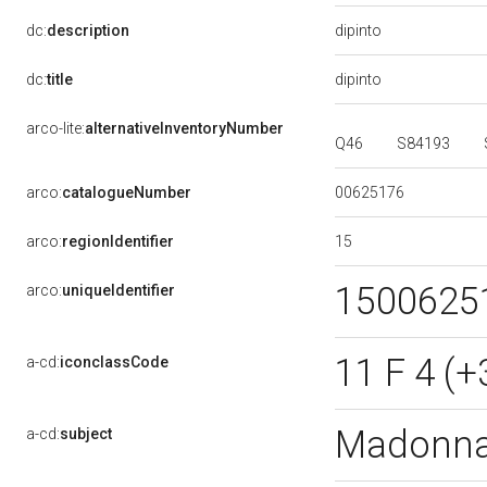
dipinto
dc:
description
dipinto
dc:
title
arco-lite:
alternativeInventoryNumber
Q46
S84193
00625176
arco:
catalogueNumber
15
arco:
regionIdentifier
1500625
arco:
uniqueIdentifier
11 F 4 (+
a-cd:
iconclassCode
Madonna 
a-cd:
subject