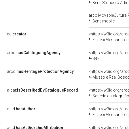
Bene Storico o Artis
arco:MovableCultural
Bene mobile
dc:
creator
<https://w3id.org/a
Filipepi Alessandro 
arco:
hasCataloguingAgency
<https://w3id.org/a
S431
arco:
hasHeritageProtectionAgency
<https://w3id.org/a
Museo e Real Bosc
a-cat:
isDescribedByCatalogueRecord
<https://w3id.org/a
Scheda catalografi
a-cd:
hasAuthor
<https://w3id.org/a
Filipepi Alessandro 
a-cd:
hasAuthorshipAttribution
<https://w3id.org/ar