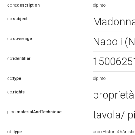
dipinto
core:
description
Madonna 
dc:
subject
Napoli (
dc:
coverage
1500625
dc:
identifier
dipinto
dc:
type
propriet
dc:
rights
tavola/ p
pico:
materialAndTechnique
rdf:
type
arco:HistoricOrArtisti