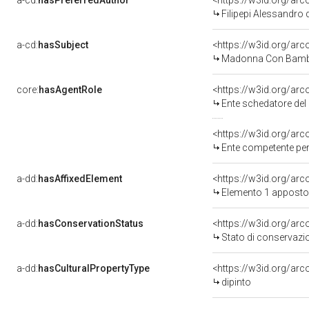
a-cd:
hasPreferredAuthor
<https://w3id.org/a
Filipepi Alessandro 
a-cd:
hasSubject
<https://w3id.org/a
Madonna Con Bambi
core:
hasAgentRole
<https://w3id.org/ar
Ente schedatore del
<https://w3id.org/ar
Ente competente per
a-dd:
hasAffixedElement
<https://w3id.org/ar
Elemento 1 apposto
a-dd:
hasConservationStatus
<https://w3id.org/ar
Stato di conservazi
a-dd:
hasCulturalPropertyType
<https://w3id.org/a
dipinto