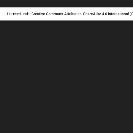
Licensed under
Creative Commons Attribution-ShareAlike 4.0 International
(C