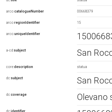
dc:
title
00668379
arco:
catalogueNumber
15
arco:
regionIdentifier
1500668
arco:
uniqueIdentifier
San Roc
a-cd:
subject
statua
core:
description
San Roc
dc:
subject
Olevano 
dc:
coverage
dc:
identifier