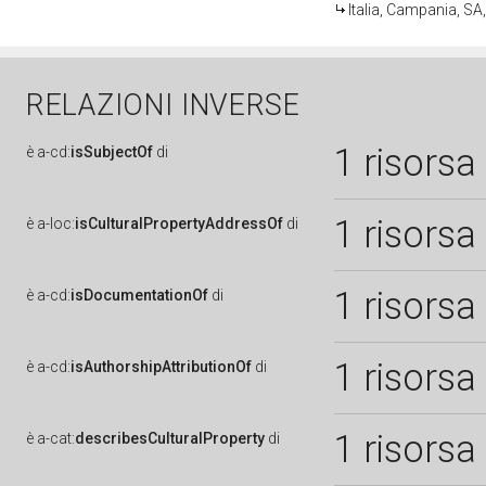
Italia, Campania, S
RELAZIONI INVERSE
1 risorsa
è
a-cd:
isSubjectOf
di
1 risorsa
è
a-loc:
isCulturalPropertyAddressOf
di
1 risorsa
è
a-cd:
isDocumentationOf
di
1 risorsa
è
a-cd:
isAuthorshipAttributionOf
di
1 risorsa
è
a-cat:
describesCulturalProperty
di