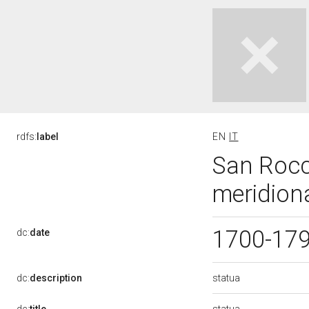
rdfs:
label
EN
IT
San Rocco
meridiona
1700-17
dc:
date
statua
dc:
description
statua