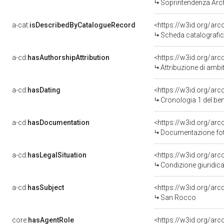
Soprintendenza Arche
a-cat:
isDescribedByCatalogueRecord
<https://w3id.org/a
Scheda catalografi
a-cd:
hasAuthorshipAttribution
<https://w3id.org/arc
Attribuzione di ambi
a-cd:
hasDating
<https://w3id.org/ar
Cronologia 1 del b
a-cd:
hasDocumentation
Documentazione foto
a-cd:
hasLegalSituation
Condizione giuridica
a-cd:
hasSubject
<https://w3id.org/a
San Rocco
core:
hasAgentRole
<https://w3id.org/ar