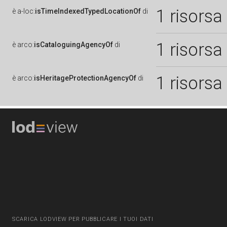
1 risorsa
è
a-loc:
isTimeIndexedTypedLocationOf
di
1 risorsa
è
arco:
isCataloguingAgencyOf
di
1 risorsa
è
arco:
isHeritageProtectionAgencyOf
di
SCARICA LODVIEW PER PUBBLICARE I TUOI DATI