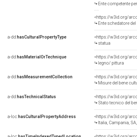
Ente competente per tutela 
<https://w3id.org/ar
Ente schedatore del bene 
a-dd:
hasCulturalPropertyType
<https://w3id.org/a
statua
a-dd:
hasMaterialOrTechnique
<https://w3id.org/arc
legno/ pittura
a-dd:
hasMeasurementCollection
<https://w3id.org/ar
Misure del bene cul
a-dd:
hasTechnicalStatus
<https://w3id.org/ar
Stato tecnico del b
a-loc:
hasCulturalPropertyAddress
<https://w3id.org/a
Italia, Campania, S
a-loc:
hasTimeIndexedTypedLocation
<https://w3id.org/ar