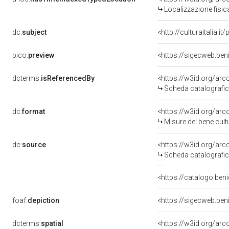
Localizzazione fisic
dc:
subject
<http://culturaitalia.
pico:
preview
<https://sigecweb.ben
dcterms:
isReferencedBy
<https://w3id.org/a
Scheda catalografi
dc:
format
<https://w3id.org/ar
Misure del bene cul
dc:
source
<https://w3id.org/a
Scheda catalografi
<https://catalogo.beni
foaf:
depiction
<https://sigecweb.ben
dcterms:
spatial
<https://w3id.org/a