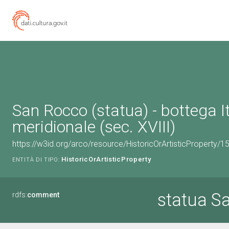
San Rocco (statua) - bottega It
meridionale (sec. XVIII)
https://w3id.org/arco/resource/HistoricOrArtisticProperty/
HistoricOrArtisticProperty
ENTITÀ DI TIPO:
statua S
rdfs:
comment