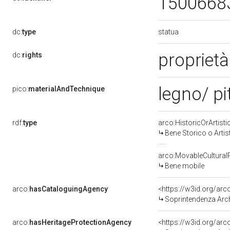
1500668
statua
dc:
type
proprietà
dc:
rights
legno/ pi
pico:
materialAndTechnique
rdf:
type
arco:HistoricOrArtisti
Bene Storico o Artis
arco:MovableCultural
Bene mobile
arco:
hasCataloguingAgency
<https://w3id.org/a
Soprintendenza Arche
arco:
hasHeritageProtectionAgency
<https://w3id.org/a