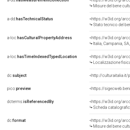
a-dd:
hasMeasurementCollection
<https://w3id.org/ar
Misure del bene cul
a-dd:
hasTechnicalStatus
<https://w3id.org/ar
Stato tecnico del b
a-loc:
hasCulturalPropertyAddress
<https://w3id.org/a
Italia, Campania, SA,
a-loc:
hasTimeIndexedTypedLocation
<https://w3id.org/ar
Localizzazione fisic
dc:
subject
<http://culturaitalia.
pico:
preview
<https://sigecweb.ben
dcterms:
isReferencedBy
<https://w3id.org/a
Scheda catalografi
dc:
format
<https://w3id.org/ar
Misure del bene cul