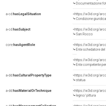
Documentazione foto
a-cd:
hasLegalSituation
Condizione giuridica
a-cd:
hasSubject
<https://w3id.org/a
San Rocco
core:
hasAgentRole
<https://w3id.org/ar
Ente schedatore del bene 
<https://w3id.org/ar
Ente competente per tutela 
a-dd:
hasCulturalPropertyType
<https://w3id.org/a
statua
a-dd:
hasMaterialOrTechnique
<https://w3id.org/arc
legno/ pittura