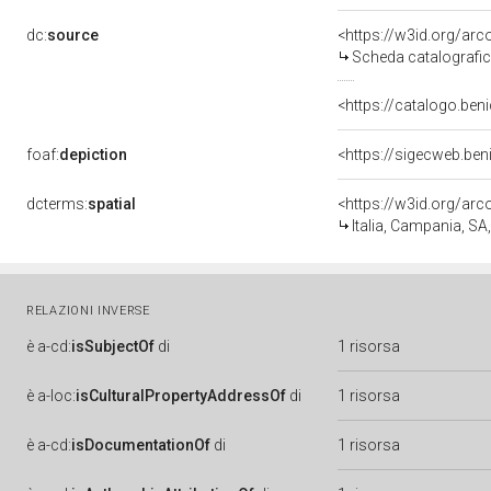
dc:
source
<https://w3id.org/a
Scheda catalografi
<https://catalogo.beni
foaf:
depiction
<https://sigecweb.ben
dcterms:
spatial
<https://w3id.org/a
Italia, Campania, SA,
RELAZIONI INVERSE
è
a-cd:
isSubjectOf
di
1 risorsa
è
a-loc:
isCulturalPropertyAddressOf
di
1 risorsa
è
a-cd:
isDocumentationOf
di
1 risorsa