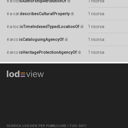
è
a-cd:
isAuthorshipAttributionOf
di
1 risorsa
è
a-cat:
describesCulturalProperty
di
1 risorsa
è
a-loc:
isTimeIndexedTypedLocationOf
di
1 risorsa
è
arco:
isCataloguingAgencyOf
di
1 risorsa
è
arco:
isHeritageProtectionAgencyOf
di
1 risorsa
SCARICA LODVIEW PER PUBBLICARE I TUOI DATI