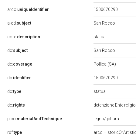
arco:
uniqueIdentifier
1500670290
a-cd:
subject
San Rocco
statua
core:
description
dc:
subject
San Rocco
dc:
coverage
Pollica (SA)
dc:
identifier
1500670290
statua
dc:
type
dc:
rights
detenzione Ente religi
pico:
materialAndTechnique
legno/ pittura
rdf:
type
arco:HistoricOrArtisti