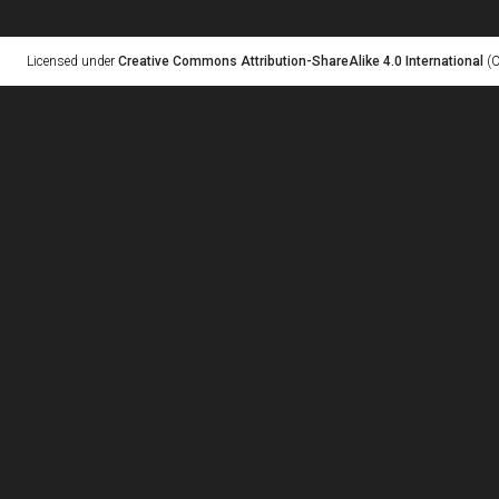
Licensed under
Creative Commons Attribution-ShareAlike 4.0 International
(C