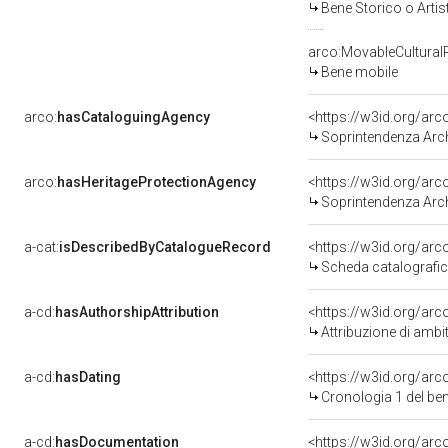
Bene Storico o Artis
arco:MovableCultural
Bene mobile
arco:
hasCataloguingAgency
<https://w3id.org/a
Soprintendenza Arche
arco:
hasHeritageProtectionAgency
<https://w3id.org/a
Soprintendenza Arche
a-cat:
isDescribedByCatalogueRecord
<https://w3id.org/a
Scheda catalografi
a-cd:
hasAuthorshipAttribution
<https://w3id.org/arc
Attribuzione di ambi
a-cd:
hasDating
<https://w3id.org/ar
Cronologia 1 del b
a-cd:
hasDocumentation