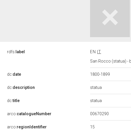
rdfs:
label
EN
IT
San Rocco (statua) - b
dc:
date
1800-1899
statua
dc:
description
statua
dc:
title
00670290
arco:
catalogueNumber
15
arco:
regionIdentifier