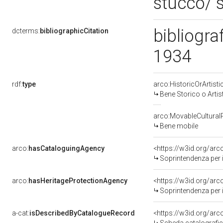
stucco/ 
bibliogra
dcterms:
bibliographicCitation
1934
rdf:
type
arco:HistoricOrArtisti
Bene Storico o Artis
arco:MovableCultural
Bene mobile
arco:
hasCataloguingAgency
<https://w3id.org/a
Soprintendenza per i 
arco:
hasHeritageProtectionAgency
<https://w3id.org/a
Soprintendenza per i 
a-cat:
isDescribedByCatalogueRecord
<https://w3id.org/a