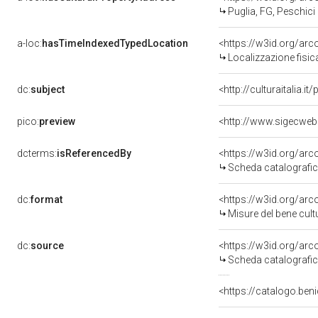
Puglia, FG, Peschici
a-loc:
hasTimeIndexedTypedLocation
<https://w3id.org/ar
Localizzazione fisic
dc:
subject
<http://culturaitalia.
pico:
preview
<http://www.sigecweb
dcterms:
isReferencedBy
<https://w3id.org/a
Scheda catalografi
dc:
format
<https://w3id.org/ar
Misure del bene cul
dc:
source
<https://w3id.org/a
Scheda catalografi
<https://catalogo.beni