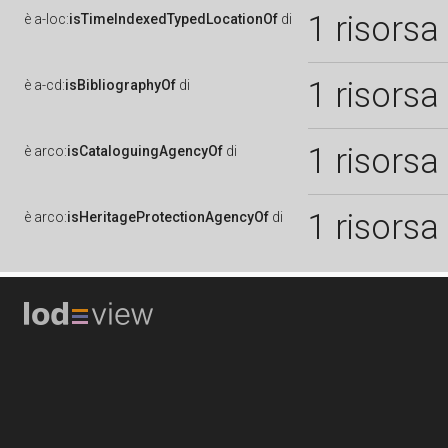
1 risorsa
è
a-loc:
isTimeIndexedTypedLocationOf
di
1 risorsa
è
a-cd:
isBibliographyOf
di
1 risorsa
è
arco:
isCataloguingAgencyOf
di
1 risorsa
è
arco:
isHeritageProtectionAgencyOf
di