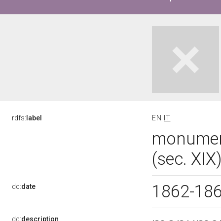
rdfs:
label
EN
IT
monument
(sec. XIX
1862-18
dc:
date
dc:
description