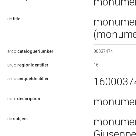
monumen
monument
dc:
title
(monume
00037474
arco:
catalogueNumber
16
arco:
regionIdentifier
1600037
arco:
uniqueIdentifier
monumen
core:
description
monument
dc:
subject
Giusepp