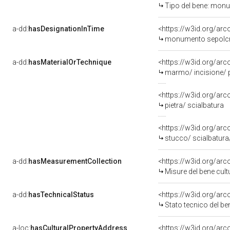
Tipo del bene: mon
a-dd:
hasDesignationInTime
monumento sepolcra
a-dd:
hasMaterialOrTechnique
<https://w3id.org/arc
marmo/ incisione/ p
<https://w3id.org/arc
pietra/ scialbatura
<https://w3id.org/arc
stucco/ scialbatura
a-dd:
hasMeasurementCollection
<https://w3id.org/ar
Misure del bene cul
a-dd:
hasTechnicalStatus
<https://w3id.org/ar
Stato tecnico del b
a-loc:
hasCulturalPropertyAddress
<https://w3id.org/a