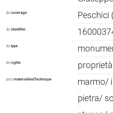
Peschici
dc:
coverage
1600037
dc:
identifier
monumen
dc:
type
proprietà
dc:
rights
marmo/ i
pico:
materialAndTechnique
pietra/ s