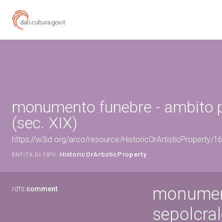
monumento funebre - ambito p
(sec. XIX)
https://w3id.org/arco/resource/HistoricOrArtisticProperty/
HistoricOrArtisticProperty
ENTITÀ DI TIPO:
monumen
rdfs:
comment
sepolcral