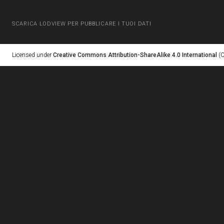
SCARICA LODVIEW PER PUBBLICARE I TUOI DATI
Licensed under
Creative Commons Attribution-ShareAlike 4.0 International
(C