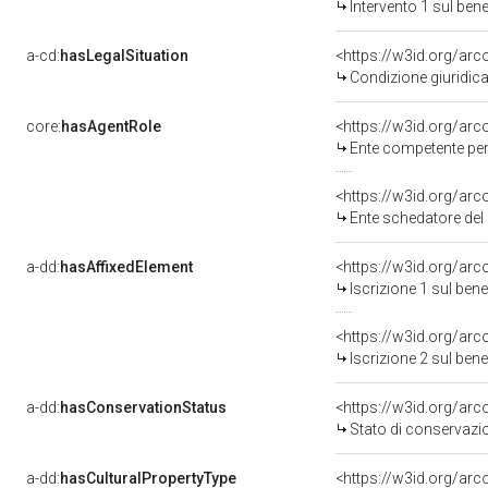
Intervento 1 sul be
a-cd:
hasLegalSituation
Condizione giuridica
core:
hasAgentRole
<https://w3id.org/ar
Ente competente per tutel
<https://w3id.org/ar
Ente schedatore del bene
a-dd:
hasAffixedElement
<https://w3id.org/arc
Iscrizione 1 sul be
<https://w3id.org/arc
Iscrizione 2 sul be
a-dd:
hasConservationStatus
<https://w3id.org/ar
Stato di conservazi
a-dd:
hasCulturalPropertyType
<https://w3id.org/a