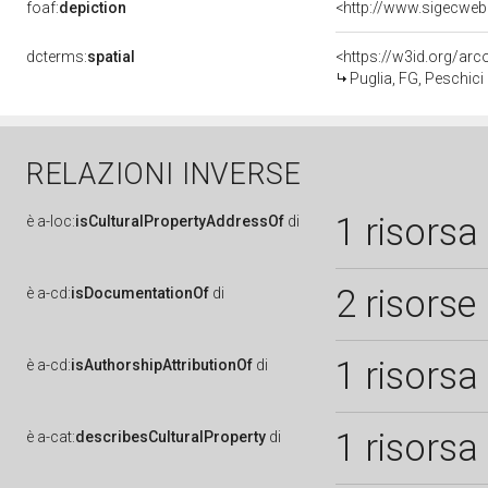
foaf:
depiction
<http://www.sigecweb
dcterms:
spatial
<https://w3id.org/a
Puglia, FG, Peschici
RELAZIONI INVERSE
1 risorsa
è
a-loc:
isCulturalPropertyAddressOf
di
2 risorse
è
a-cd:
isDocumentationOf
di
1 risorsa
è
a-cd:
isAuthorshipAttributionOf
di
1 risorsa
è
a-cat:
describesCulturalProperty
di