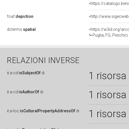
<https://catalogo.beni
foaf:
depiction
<http://www.sigecweb
dcterms:
spatial
<https://w3id.org/a
Puglia, FG, Peschici
RELAZIONI INVERSE
1 risorsa
è
a-cd:
isSubjectOf
di
1 risorsa
è
a-cd:
isAuthorOf
di
1 risorsa
è
a-loc:
isCulturalPropertyAddressOf
di