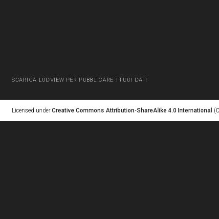
SCARICA LODVIEW PER PUBBLICARE I TUOI DATI
Licensed under
Creative Commons Attribution-ShareAlike 4.0 International
(C