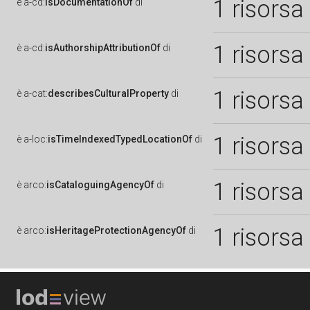
1 risorsa
è
a-cd:
isDocumentationOf
di
1 risorsa
è
a-cd:
isAuthorshipAttributionOf
di
1 risorsa
è
a-cat:
describesCulturalProperty
di
1 risorsa
è
a-loc:
isTimeIndexedTypedLocationOf
di
1 risorsa
è
arco:
isCataloguingAgencyOf
di
1 risorsa
è
arco:
isHeritageProtectionAgencyOf
di