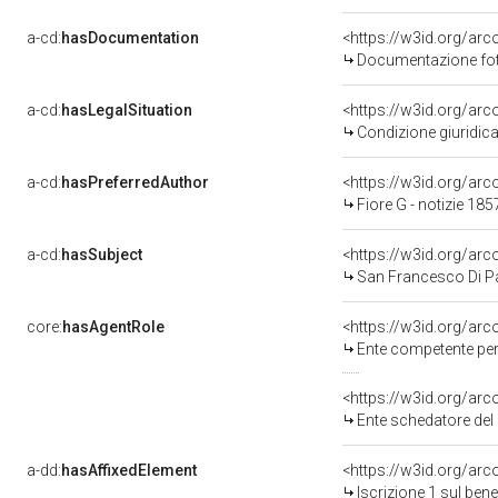
a-cd:
hasDocumentation
Documentazione foto
a-cd:
hasLegalSituation
Condizione giuridica
a-cd:
hasPreferredAuthor
<https://w3id.org/a
Fiore G - notizie 185
a-cd:
hasSubject
<https://w3id.org/a
San Francesco Di P
core:
hasAgentRole
<https://w3id.org/ar
Ente competente per tutel
<https://w3id.org/ar
Ente schedatore del bene
a-dd:
hasAffixedElement
<https://w3id.org/arc
Iscrizione 1 sul be