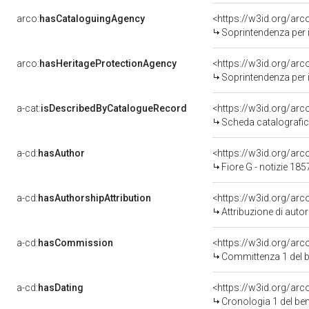
arco:
hasCataloguingAgency
<https://w3id.org/a
Soprintendenza per i 
arco:
hasHeritageProtectionAgency
<https://w3id.org/a
Soprintendenza per i 
a-cat:
isDescribedByCatalogueRecord
<https://w3id.org/a
Scheda catalografi
a-cd:
hasAuthor
<https://w3id.org/a
Fiore G - notizie 185
a-cd:
hasAuthorshipAttribution
<https://w3id.org/ar
Attribuzione di aut
a-cd:
hasCommission
<https://w3id.org/a
Committenza 1 del
a-cd:
hasDating
<https://w3id.org/ar
Cronologia 1 del b