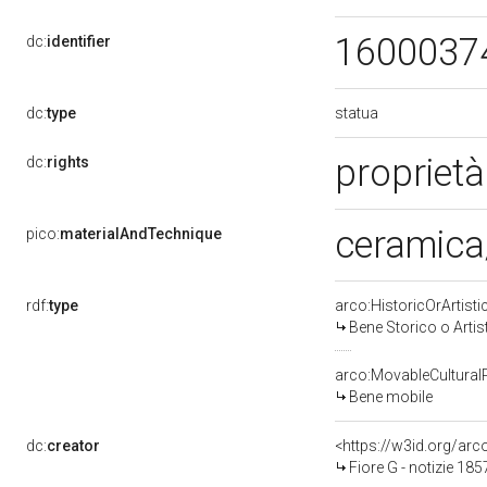
1600037
dc:
identifier
statua
dc:
type
proprietà
dc:
rights
ceramica
pico:
materialAndTechnique
rdf:
type
arco:HistoricOrArtisti
Bene Storico o Artis
arco:MovableCultural
Bene mobile
dc:
creator
<https://w3id.org/a
Fiore G - notizie 185