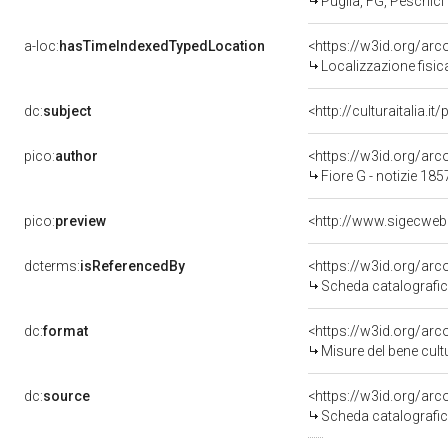
Puglia, FG, Peschici
a-loc:
hasTimeIndexedTypedLocation
<https://w3id.org/ar
Localizzazione fisic
dc:
subject
<http://culturaitalia.
pico:
author
<https://w3id.org/a
Fiore G - notizie 185
pico:
preview
<http://www.sigecweb
dcterms:
isReferencedBy
<https://w3id.org/a
Scheda catalografi
dc:
format
<https://w3id.org/ar
Misure del bene cul
dc:
source
<https://w3id.org/a
Scheda catalografi