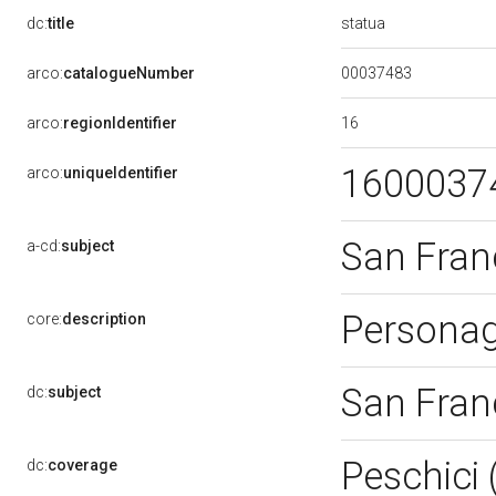
statua
dc:
title
00037483
arco:
catalogueNumber
16
arco:
regionIdentifier
1600037
arco:
uniqueIdentifier
San Fran
a-cd:
subject
Persona
core:
description
San Fran
dc:
subject
Peschici
dc:
coverage