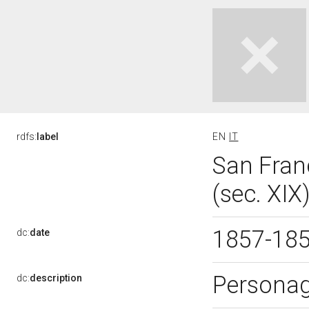
rdfs:
label
EN
IT
San Franc
(sec. XIX
1857-18
dc:
date
Persona
dc:
description