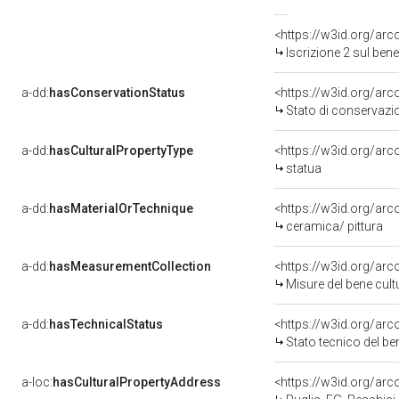
<https://w3id.org/arc
Iscrizione 2 sul be
a-dd:
hasConservationStatus
<https://w3id.org/ar
Stato di conservazi
a-dd:
hasCulturalPropertyType
<https://w3id.org/a
statua
a-dd:
hasMaterialOrTechnique
<https://w3id.org/arc
ceramica/ pittura
a-dd:
hasMeasurementCollection
<https://w3id.org/ar
Misure del bene cul
a-dd:
hasTechnicalStatus
<https://w3id.org/ar
Stato tecnico del b
a-loc:
hasCulturalPropertyAddress
<https://w3id.org/a