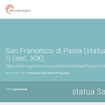
San Francesco di Paola (statua
G (sec. XIX)
https://w3id.org/arco/resource/HistoricOrArtisticProperty/
HistoricOrArtisticProperty
ENTITÀ DI TIPO:
statua S
rdfs:
comment