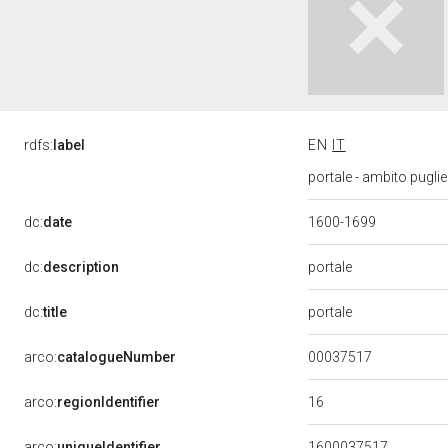
rdfs:
label
EN
IT
portale - ambito puglie
dc:
date
1600-1699
portale
dc:
description
portale
dc:
title
00037517
arco:
catalogueNumber
16
arco:
regionIdentifier
arco:
uniqueIdentifier
1600037517