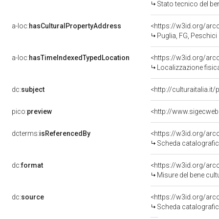
Stato tecnico del b
a-loc:
hasCulturalPropertyAddress
<https://w3id.org/a
Puglia, FG, Peschici
a-loc:
hasTimeIndexedTypedLocation
<https://w3id.org/ar
Localizzazione fisic
dc:
subject
<http://culturaitalia.
pico:
preview
<http://www.sigecweb
dcterms:
isReferencedBy
<https://w3id.org/a
Scheda catalografi
dc:
format
<https://w3id.org/ar
Misure del bene cul
dc:
source
<https://w3id.org/a
Scheda catalografi