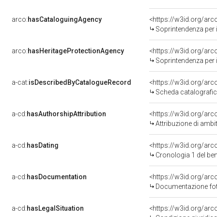
arco:
hasCataloguingAgency
<https://w3id.org/a
Soprintendenza per i 
arco:
hasHeritageProtectionAgency
<https://w3id.org/a
Soprintendenza per i 
a-cat:
isDescribedByCatalogueRecord
<https://w3id.org/a
Scheda catalografi
a-cd:
hasAuthorshipAttribution
<https://w3id.org/arc
Attribuzione di ambi
a-cd:
hasDating
<https://w3id.org/ar
Cronologia 1 del b
a-cd:
hasDocumentation
Documentazione foto
a-cd:
hasLegalSituation
<https://w3id.org/arc