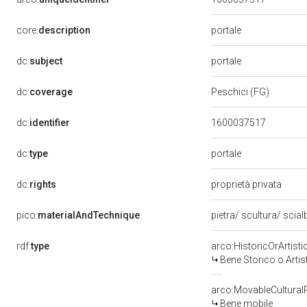
portale
core:
description
portale
dc:
subject
dc:
coverage
Peschici (FG)
dc:
identifier
1600037517
portale
dc:
type
dc:
rights
proprietà privata
pico:
materialAndTechnique
pietra/ scultura/ scia
rdf:
type
arco:HistoricOrArtisti
Bene Storico o Artis
arco:MovableCultural
Bene mobile