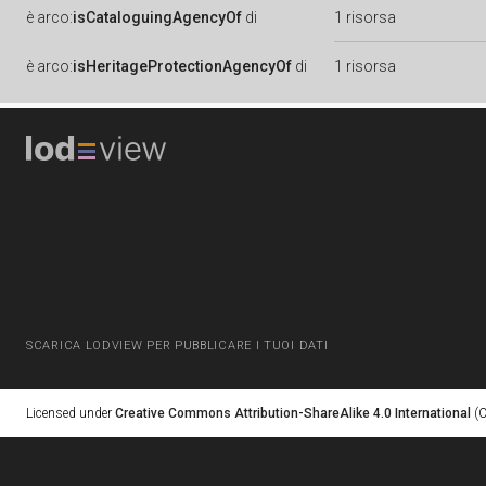
è
arco:
isCataloguingAgencyOf
di
1 risorsa
è
arco:
isHeritageProtectionAgencyOf
di
1 risorsa
SCARICA LODVIEW PER PUBBLICARE I TUOI DATI
Licensed under
Creative Commons Attribution-ShareAlike 4.0 International
(C