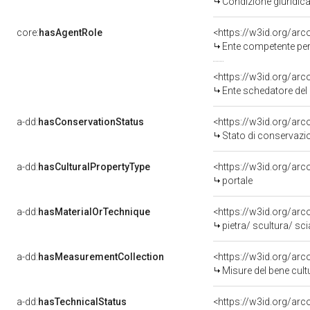
Condizione giuridica
core:
hasAgentRole
<https://w3id.org/ar
Ente competente per tutel
<https://w3id.org/ar
Ente schedatore del bene
a-dd:
hasConservationStatus
<https://w3id.org/ar
Stato di conservazi
a-dd:
hasCulturalPropertyType
<https://w3id.org/ar
portale
a-dd:
hasMaterialOrTechnique
<https://w3id.org/arc
pietra/ scultura/ sc
a-dd:
hasMeasurementCollection
<https://w3id.org/ar
Misure del bene cul
a-dd:
hasTechnicalStatus
<https://w3id.org/ar