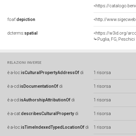
<https://catalogo.beni
foaf:
depiction
<http://www.sigecweb
dcterms:
spatial
<https://w3id.org/a
Puglia, FG, Peschici
RELAZIONI INVERSE
è
a-loc:
isCulturalPropertyAddressOf
di
1 risorsa
è
a-cd:
isDocumentationOf
di
1 risorsa
è
a-cd:
isAuthorshipAttributionOf
di
1 risorsa
è
a-cat:
describesCulturalProperty
di
1 risorsa
è
a-loc:
isTimeIndexedTypedLocationOf
di
1 risorsa