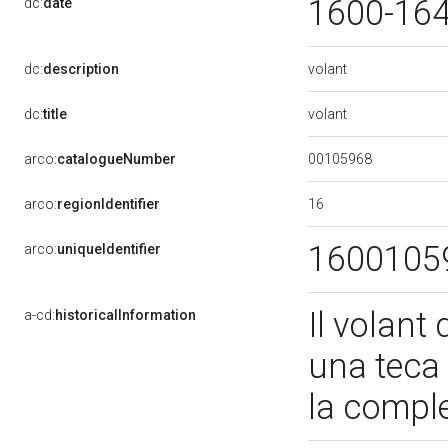
1600-16
dc:
date
volant
dc:
description
volant
dc:
title
00105968
arco:
catalogueNumber
16
arco:
regionIdentifier
1600105
arco:
uniqueIdentifier
Il volant 
a-cd:
historicalInformation
una teca
la compl