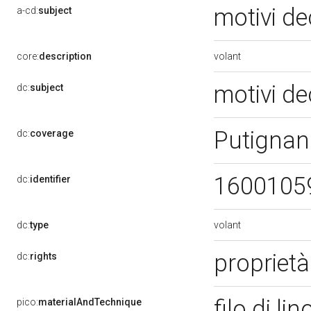
motivi de
a-cd:
subject
volant
core:
description
motivi de
dc:
subject
Putignan
dc:
coverage
1600105
dc:
identifier
volant
dc:
type
proprietà
dc:
rights
filo di li
pico:
materialAndTechnique