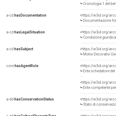
Cronologia 1 del b
a-cd:
hasDocumentation
Documentazione foto
a-cd:
hasLegalSituation
<https://w3id.org/arc
Condizione giuridica
a-cd:
hasSubject
<https://w3id.org/a
Motivi Decorativi Ge
core:
hasAgentRole
<https://w3id.org/ar
Ente schedatore del bene
<https://w3id.org/ar
Ente competente per tutel
a-dd:
hasConservationStatus
<https://w3id.org/ar
Stato di conservazi