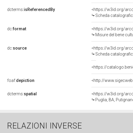
dcterms:
isReferencedBy
<https://w3id.org/a
Scheda catalografi
dc:
format
<https://w3id.org/ar
Misure del bene cul
dc:
source
<https://w3id.org/a
Scheda catalografi
<https://catalogo.beni
foaf:
depiction
<http://www.sigecweb
dcterms:
spatial
<https://w3id.org/a
Puglia, BA, Putigna
RELAZIONI INVERSE