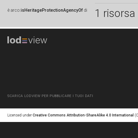
1 risorsa
è
arco:
isHeritageProtectionAgencyOf
di
SCARICA LODVIEW PER PUBBLICARE I TUOI DATI
Licensed under
Creative Commons Attribution-ShareAlike 4.0 International
(C