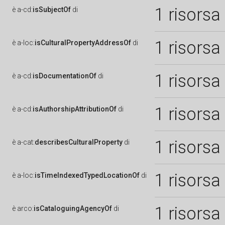
1 risorsa
è
a-cd:
isSubjectOf
di
1 risorsa
è
a-loc:
isCulturalPropertyAddressOf
di
1 risorsa
è
a-cd:
isDocumentationOf
di
1 risorsa
è
a-cd:
isAuthorshipAttributionOf
di
1 risorsa
è
a-cat:
describesCulturalProperty
di
1 risorsa
è
a-loc:
isTimeIndexedTypedLocationOf
di
1 risorsa
è
arco:
isCataloguingAgencyOf
di