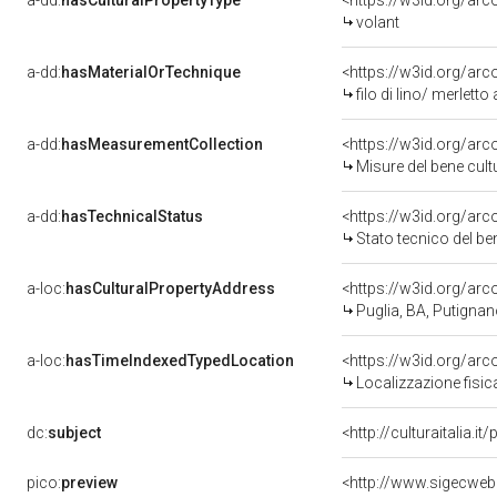
a-dd:
hasCulturalPropertyType
<https://w3id.org/a
volant
a-dd:
hasMaterialOrTechnique
<https://w3id.org/arco
filo di lino/ merletto
a-dd:
hasMeasurementCollection
<https://w3id.org/ar
Misure del bene cul
a-dd:
hasTechnicalStatus
<https://w3id.org/ar
Stato tecnico del b
a-loc:
hasCulturalPropertyAddress
<https://w3id.org/a
Puglia, BA, Putigna
a-loc:
hasTimeIndexedTypedLocation
<https://w3id.org/ar
Localizzazione fisic
dc:
subject
<http://culturaitalia.
pico:
preview
<http://www.sigecweb