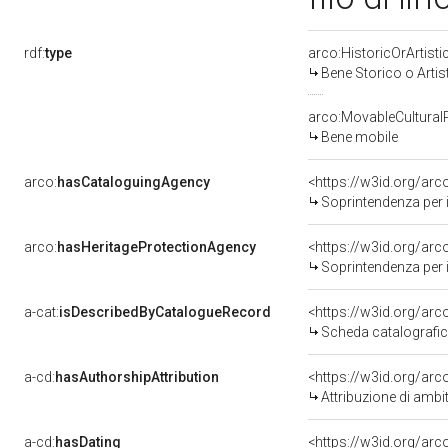
rdf:
type
arco:HistoricOrArtisti
Bene Storico o Artis
arco:MovableCultural
Bene mobile
arco:
hasCataloguingAgency
<https://w3id.org/a
Soprintendenza per i 
arco:
hasHeritageProtectionAgency
<https://w3id.org/a
Soprintendenza per i 
a-cat:
isDescribedByCatalogueRecord
<https://w3id.org/a
Scheda catalografi
a-cd:
hasAuthorshipAttribution
<https://w3id.org/arc
Attribuzione di ambi
a-cd:
hasDating
<https://w3id.org/ar