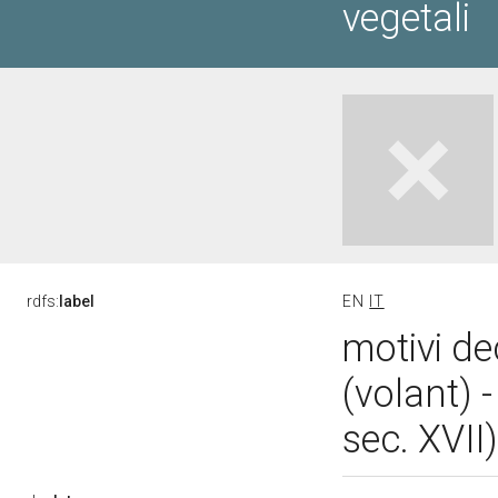
vegetali
rdfs:
label
EN
IT
motivi de
(volant) 
sec. XVII