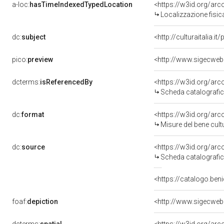
a-loc:
hasTimeIndexedTypedLocation
<https://w3id.org/ar
Localizzazione fisic
dc:
subject
<http://culturaitalia.
pico:
preview
<http://www.sigecweb
dcterms:
isReferencedBy
<https://w3id.org/a
Scheda catalografi
dc:
format
<https://w3id.org/ar
Misure del bene cul
dc:
source
<https://w3id.org/a
Scheda catalografi
<https://catalogo.beni
foaf:
depiction
<http://www.sigecweb