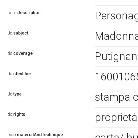
Persona
core:
description
Madonna 
dc:
subject
Putignan
dc:
coverage
1600106
dc:
identifier
stampa c
dc:
type
proprietà
dc:
rights
carta/ b
pico:
materialAndTechnique