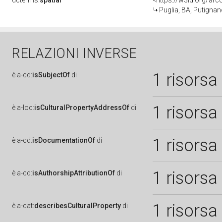
dcterms:
spatial
<https://w3id.org/a
Puglia, BA, Putigna
RELAZIONI INVERSE
1 risorsa
è
a-cd:
isSubjectOf
di
1 risorsa
è
a-loc:
isCulturalPropertyAddressOf
di
1 risorsa
è
a-cd:
isDocumentationOf
di
1 risorsa
è
a-cd:
isAuthorshipAttributionOf
di
1 risorsa
è
a-cat:
describesCulturalProperty
di