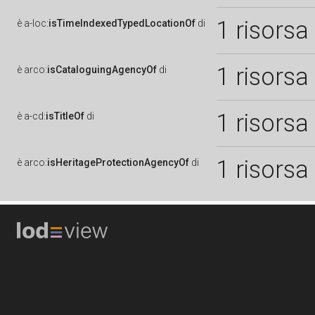
1 risorsa
è
a-loc:
isTimeIndexedTypedLocationOf
di
1 risorsa
è
arco:
isCataloguingAgencyOf
di
1 risorsa
è
a-cd:
isTitleOf
di
1 risorsa
è
arco:
isHeritageProtectionAgencyOf
di