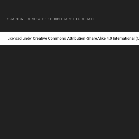
SCARICA LODVIEW PER PUBBLICARE I TUOI DATI
Licensed under
Creative Commons Attribution-ShareAlike 4.0 International
(C