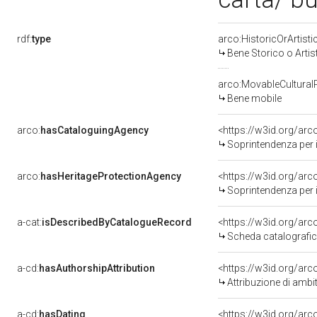
rdf:
type
arco:HistoricOrArtisti
Bene Storico o Artis
arco:MovableCultural
Bene mobile
arco:
hasCataloguingAgency
<https://w3id.org/a
Soprintendenza per i 
arco:
hasHeritageProtectionAgency
<https://w3id.org/a
Soprintendenza per i 
a-cat:
isDescribedByCatalogueRecord
<https://w3id.org/a
Scheda catalografi
a-cd:
hasAuthorshipAttribution
<https://w3id.org/arc
Attribuzione di ambi
a-cd:
hasDating
<https://w3id.org/ar