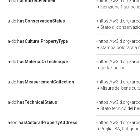
a-dd:
hasAffixedElement
<https://w3id.org/arc
Iscrizione 1 sul be
a-dd:
hasConservationStatus
<https://w3id.org/ar
Stato di conservazi
a-dd:
hasCulturalPropertyType
<https://w3id.org/a
stampa colorata a
a-dd:
hasMaterialOrTechnique
<https://w3id.org/arc
carta/ bulino
a-dd:
hasMeasurementCollection
<https://w3id.org/ar
Misure del bene cul
a-dd:
hasTechnicalStatus
<https://w3id.org/ar
Stato tecnico del b
a-loc:
hasCulturalPropertyAddress
<https://w3id.org/a
Puglia, BA, Putigna