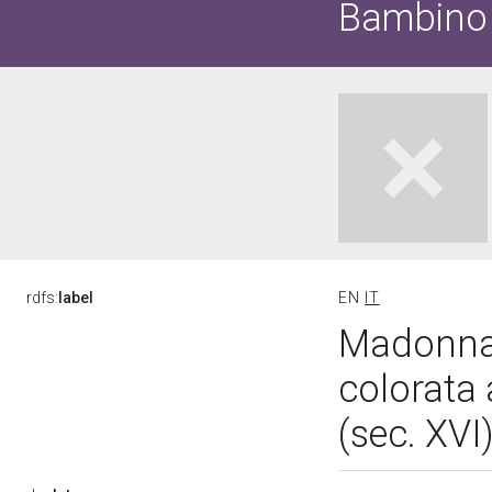
Bambino 
rdfs:
label
EN
IT
Madonna 
colorata
(sec. XVI