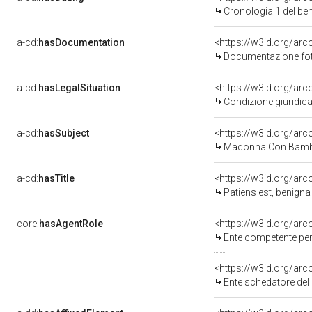
Cronologia 1 del b
a-cd:
hasDocumentation
Documentazione foto
a-cd:
hasLegalSituation
<https://w3id.org/arc
Condizione giuridica
a-cd:
hasSubject
<https://w3id.org/a
Madonna Con Bambi
a-cd:
hasTitle
<https://w3id.org/arc
Patiens est, benigna
core:
hasAgentRole
<https://w3id.org/ar
Ente competente per tutel
<https://w3id.org/ar
Ente schedatore del bene