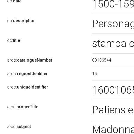
1500-15
dc:
date
Persona
dc:
description
stampa c
dc:
title
00106544
arco:
catalogueNumber
16
arco:
regionIdentifier
1600106
arco:
uniqueIdentifier
Patiens e
a-cd:
properTitle
Madonna 
a-cd:
subject