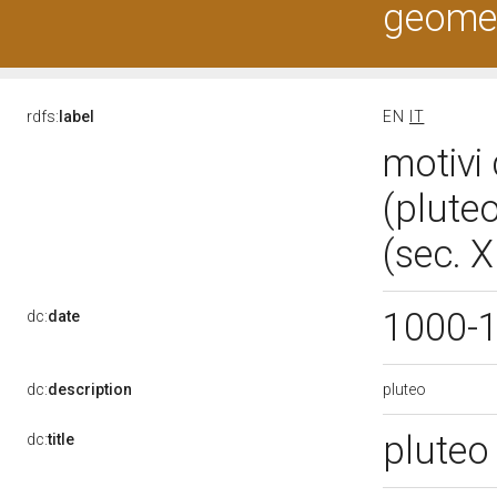
geometr
rdfs:
label
EN
IT
motivi 
(plute
(sec. X
1000-
dc:
date
pluteo
dc:
description
pluteo
dc:
title