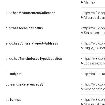
Marmo
a-dd:
hasMeasurementCollection
<https://w3id.
Misure del be
a-dd:
hasTechnicalStatus
<https://w3id.o
Stato tecnico
a-loc:
hasCulturalPropertyAddress
<https://w3id.
Puglia, BA, Bar
a-loc:
hasTimeIndexedTypedLocation
<https://w3id.
Localizzazione
dc:
subject
<http://culturai
dcterms:
isReferencedBy
<https://w3id.
Scheda catalo
dc:
format
<https://w3id.
Misure del be