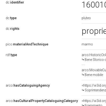
16001
dc:
identifier
pluteo
dc:
type
proprie
dc:
rights
marmo
pico:
materialAndTechnique
rdf:
type
arco:HistoricOrA
Bene Storico o
arco:MovableCul
Bene mobile
arco:
hasCataloguingAgency
<https://w3id.
Soprintendenza 
arco:
hasCulturalPropertyCataloguingCategory
<https://w3id.o
Frammento