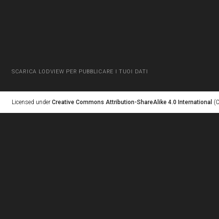
SCARICA LODVIEW PER PUBBLICARE I TUOI DATI
Licensed under
Creative Commons Attribution-ShareAlike 4.0 International
(C