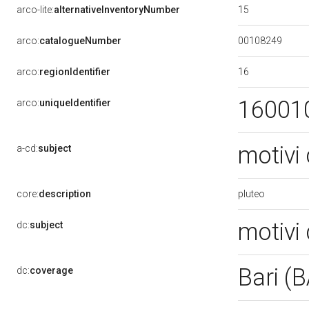
15
arco-lite:
alternativeInventoryNumber
00108249
arco:
catalogueNumber
16
arco:
regionIdentifier
16001
arco:
uniqueIdentifier
motivi 
a-cd:
subject
pluteo
core:
description
motivi 
dc:
subject
Bari (
dc:
coverage