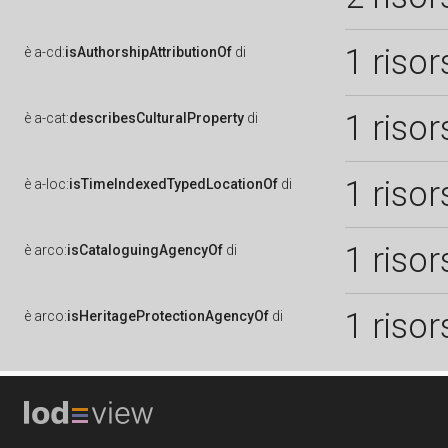
1 risor
è
a-cd:
isAuthorshipAttributionOf
di
1 risor
è
a-cat:
describesCulturalProperty
di
1 risor
è
a-loc:
isTimeIndexedTypedLocationOf
di
1 risor
è
arco:
isCataloguingAgencyOf
di
1 risor
è
arco:
isHeritageProtectionAgencyOf
di