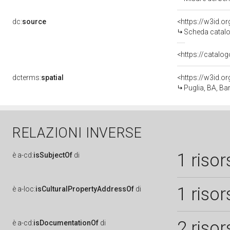
dc:
source
<https://w3id.
Scheda catalo
<https://catalog
dcterms:
spatial
<https://w3id.
Puglia, BA, Bar
RELAZIONI INVERSE
1 risor
è
a-cd:
isSubjectOf
di
1 risor
è
a-loc:
isCulturalPropertyAddressOf
di
2 risor
è
a-cd:
isDocumentationOf
di