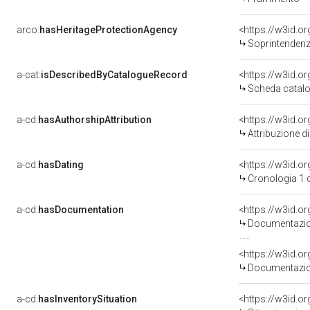
arco:
hasHeritageProtectionAgency
<https://w3id.
Soprintendenza 
a-cat:
isDescribedByCatalogueRecord
<https://w3id.
Scheda catalo
a-cd:
hasAuthorshipAttribution
Attribuzione d
a-cd:
hasDating
<https://w3id.
Cronologia 1 
a-cd:
hasDocumentation
Documentazion
Documentazion
a-cd:
hasInventorySituation
<https://w3id.o