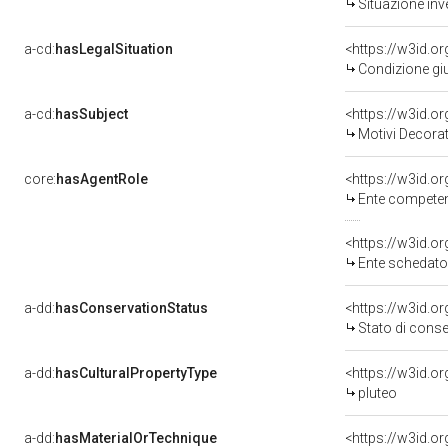
Situazione inv
a-cd:
hasLegalSituation
Condizione giu
a-cd:
hasSubject
<https://w3id.
Motivi Decorat
core:
hasAgentRole
<https://w3id.o
Ente competente per
<https://w3id.
Ente schedatore de
a-dd:
hasConservationStatus
<https://w3id.o
Stato di cons
a-dd:
hasCulturalPropertyType
<https://w3id.
pluteo
a-dd:
hasMaterialOrTechnique
<https://w3id.o