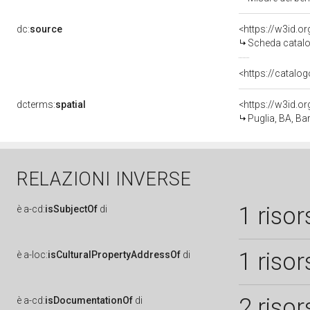
dc:
source
<https://w3id.
Scheda catalo
<https://catalog
dcterms:
spatial
<https://w3id.
Puglia, BA, Bar
RELAZIONI INVERSE
1 risor
è
a-cd:
isSubjectOf
di
1 risor
è
a-loc:
isCulturalPropertyAddressOf
di
2 risor
è
a-cd:
isDocumentationOf
di