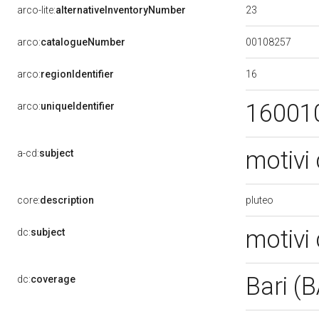
23
arco-lite:
alternativeInventoryNumber
00108257
arco:
catalogueNumber
16
arco:
regionIdentifier
16001
arco:
uniqueIdentifier
motivi 
a-cd:
subject
pluteo
core:
description
motivi 
dc:
subject
Bari (
dc:
coverage