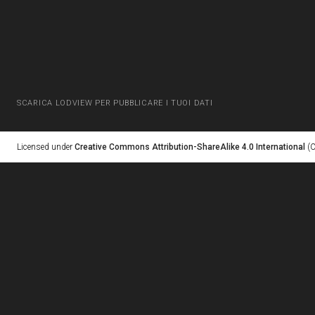
SCARICA LODVIEW PER PUBBLICARE I TUOI DATI
Licensed under
Creative Commons Attribution-ShareAlike 4.0 International
(C