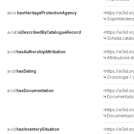
arco:
hasHeritageProtectionAgency
<https://w3id.
Soprintendenza 
a-cat:
isDescribedByCatalogueRecord
<https://w3id.
Scheda catalo
a-cd:
hasAuthorshipAttribution
Attribuzione d
a-cd:
hasDating
<https://w3id.
Cronologia 1 
a-cd:
hasDocumentation
Documentazion
Documentazion
a-cd:
hasInventorySituation
<https://w3id.o