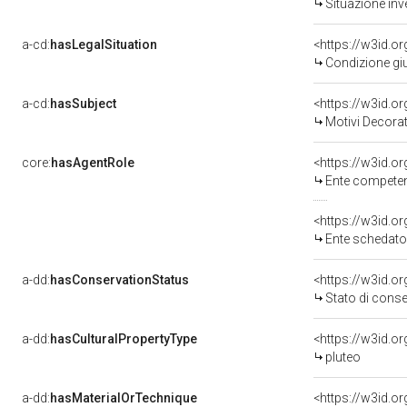
Situazione inv
a-cd:
hasLegalSituation
Condizione giu
a-cd:
hasSubject
<https://w3id.
Motivi Decorat
core:
hasAgentRole
<https://w3id.o
Ente competente per
<https://w3id.
Ente schedatore de
a-dd:
hasConservationStatus
<https://w3id.o
Stato di cons
a-dd:
hasCulturalPropertyType
<https://w3id.
pluteo
a-dd:
hasMaterialOrTechnique
<https://w3id.o