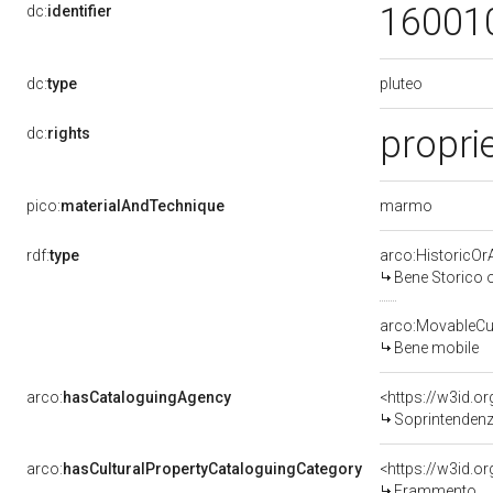
16001
dc:
identifier
pluteo
dc:
type
proprie
dc:
rights
marmo
pico:
materialAndTechnique
rdf:
type
arco:HistoricOrA
Bene Storico o
arco:MovableCul
Bene mobile
arco:
hasCataloguingAgency
<https://w3id.
Soprintendenza 
arco:
hasCulturalPropertyCataloguingCategory
<https://w3id.o
Frammento