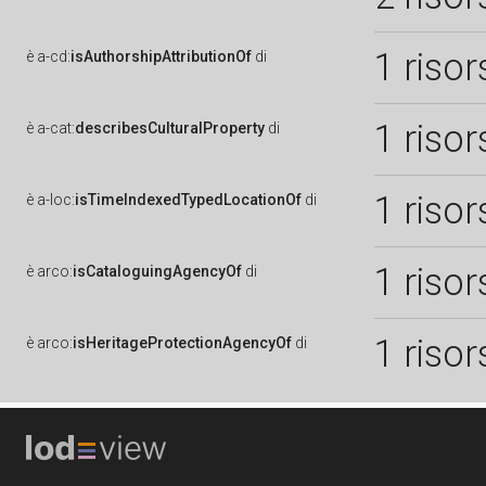
1 risor
è
a-cd:
isAuthorshipAttributionOf
di
1 risor
è
a-cat:
describesCulturalProperty
di
1 risor
è
a-loc:
isTimeIndexedTypedLocationOf
di
1 risor
è
arco:
isCataloguingAgencyOf
di
1 risor
è
arco:
isHeritageProtectionAgencyOf
di