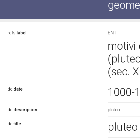
geometr
rdfs:
label
EN
IT
motivi 
(plute
(sec. X
1000-
dc:
date
pluteo
dc:
description
pluteo
dc:
title