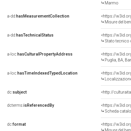
Marmo
a-dd:
hasMeasurementCollection
<https://w3id.
Misure del be
a-dd:
hasTechnicalStatus
<https://w3id.o
Stato tecnico
a-loc:
hasCulturalPropertyAddress
<https://w3id.
Puglia, BA, Bar
a-loc:
hasTimeIndexedTypedLocation
<https://w3id.
Localizzazione
dc:
subject
<http://culturai
dcterms:
isReferencedBy
<https://w3id.
Scheda catalo
dc:
format
<https://w3id.
Misure del be