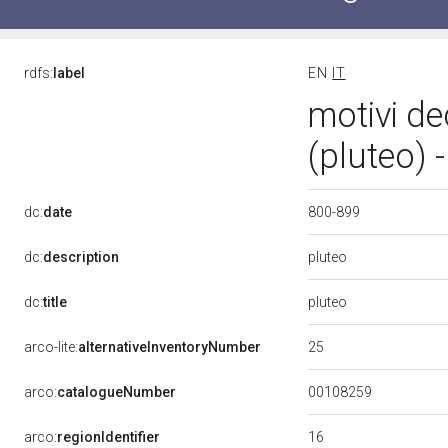
rdfs:
label
EN
IT
motivi de
(pluteo) 
800-899
dc:
date
pluteo
dc:
description
pluteo
dc:
title
25
arco-lite:
alternativeInventoryNumber
00108259
arco:
catalogueNumber
16
arco:
regionIdentifier