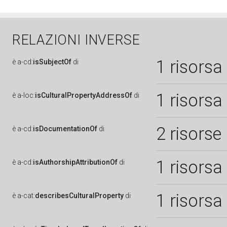
RELAZIONI INVERSE
1 risorsa
è
a-cd:
isSubjectOf
di
1 risorsa
è
a-loc:
isCulturalPropertyAddressOf
di
2 risorse
è
a-cd:
isDocumentationOf
di
1 risorsa
è
a-cd:
isAuthorshipAttributionOf
di
1 risorsa
è
a-cat:
describesCulturalProperty
di