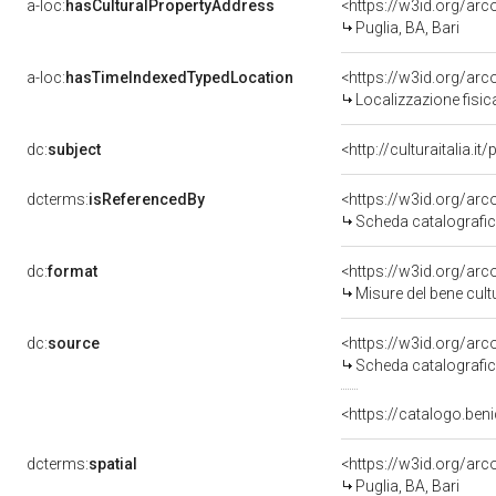
a-loc:
hasCulturalPropertyAddress
<https://w3id.org/a
Puglia, BA, Bari
a-loc:
hasTimeIndexedTypedLocation
<https://w3id.org/ar
Localizzazione fisic
dc:
subject
<http://culturaitalia.
dcterms:
isReferencedBy
<https://w3id.org/a
Scheda catalografi
dc:
format
<https://w3id.org/ar
Misure del bene cul
dc:
source
<https://w3id.org/a
Scheda catalografi
<https://catalogo.beni
dcterms:
spatial
<https://w3id.org/a
Puglia, BA, Bari