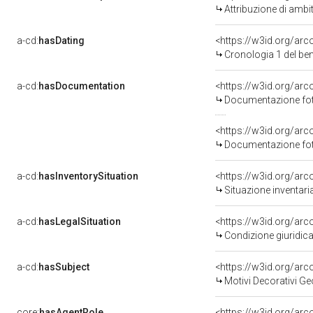
Attribuzione di ambi
a-cd:
hasDating
<https://w3id.org/ar
Cronologia 1 del b
a-cd:
hasDocumentation
Documentazione foto
Documentazione foto
a-cd:
hasInventorySituation
<https://w3id.org/ar
Situazione inventar
a-cd:
hasLegalSituation
Condizione giuridica
a-cd:
hasSubject
<https://w3id.org/a
Motivi Decorativi Ge
core:
hasAgentRole
<https://w3id.org/ar