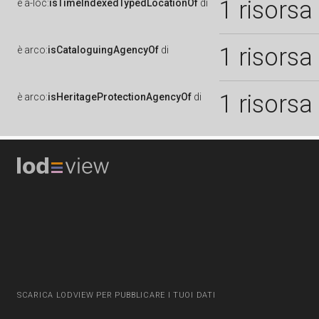
1 risorsa
è
a-loc:
isTimeIndexedTypedLocationOf
di
1 risorsa
è
arco:
isCataloguingAgencyOf
di
1 risorsa
è
arco:
isHeritageProtectionAgencyOf
di
SCARICA LODVIEW PER PUBBLICARE I TUOI DATI