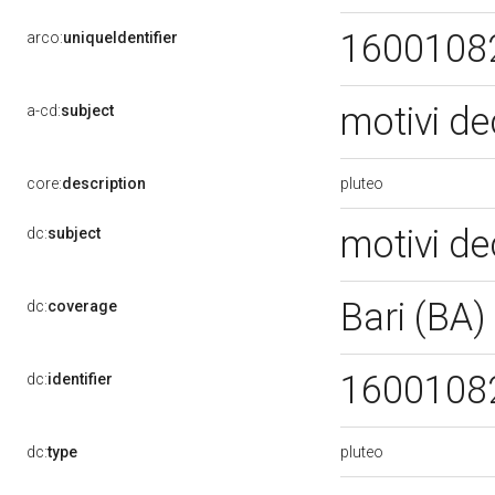
1600108
arco:
uniqueIdentifier
motivi de
a-cd:
subject
pluteo
core:
description
motivi de
dc:
subject
Bari (BA)
dc:
coverage
1600108
dc:
identifier
pluteo
dc:
type