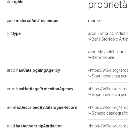
proprietà
dc:
rights
marmo
pico:
materialAndTechnique
rdf:
type
arco:HistoricOrArtisti
Bene Storico o Artis
arco:MovableCultural
Bene mobile
arco:
hasCataloguingAgency
<https://w3id.org/a
Soprintendenza per i 
arco:
hasHeritageProtectionAgency
<https://w3id.org/a
Soprintendenza per i 
a-cat:
isDescribedByCatalogueRecord
<https://w3id.org/a
Scheda catalografi
a-cd:
hasAuthorshipAttribution
<https://w3id.org/arc