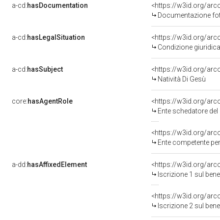
a-cd:
hasDocumentation
Documentazione foto
a-cd:
hasLegalSituation
Condizione giuridica
a-cd:
hasSubject
<https://w3id.org/a
Natività Di Gesù
core:
hasAgentRole
<https://w3id.org/ar
Ente schedatore del bene
<https://w3id.org/ar
Ente competente per tutel
a-dd:
hasAffixedElement
<https://w3id.org/arc
Iscrizione 1 sul be
<https://w3id.org/arc
Iscrizione 2 sul be