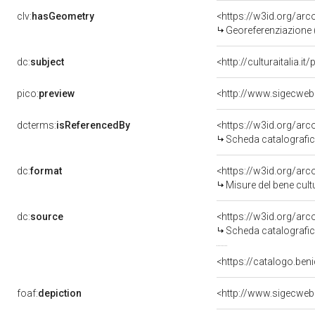
clv:
hasGeometry
<https://w3id.org/ar
Georeferenziazione 
dc:
subject
<http://culturaitalia.
pico:
preview
<http://www.sigecweb
dcterms:
isReferencedBy
<https://w3id.org/a
Scheda catalografi
dc:
format
<https://w3id.org/ar
Misure del bene cul
dc:
source
<https://w3id.org/a
Scheda catalografi
<https://catalogo.beni
foaf:
depiction
<http://www.sigecweb