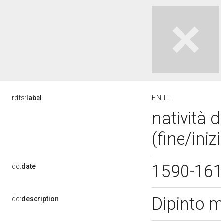
rdfs:
label
EN
IT
natività 
(fine/iniz
1590-16
dc:
date
Dipinto 
dc:
description