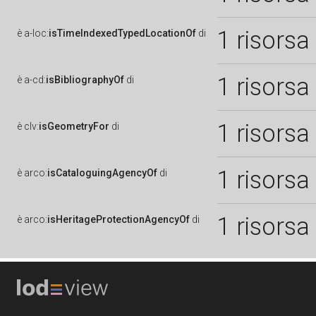
1 risorsa
è
a-loc:
isTimeIndexedTypedLocationOf
di
1 risorsa
è
a-cd:
isBibliographyOf
di
1 risorsa
è
clv:
isGeometryFor
di
1 risorsa
è
arco:
isCataloguingAgencyOf
di
1 risorsa
è
arco:
isHeritageProtectionAgencyOf
di