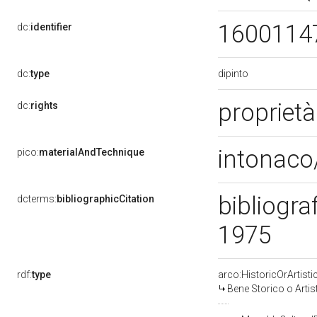
1600114
dc:
identifier
dipinto
dc:
type
proprietà
dc:
rights
intonaco/
pico:
materialAndTechnique
bibliogra
dcterms:
bibliographicCitation
1975
rdf:
type
arco:HistoricOrArtisti
Bene Storico o Artis