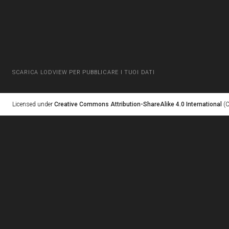
SCARICA LODVIEW PER PUBBLICARE I TUOI DATI
Licensed under
Creative Commons Attribution-ShareAlike 4.0 International
(C