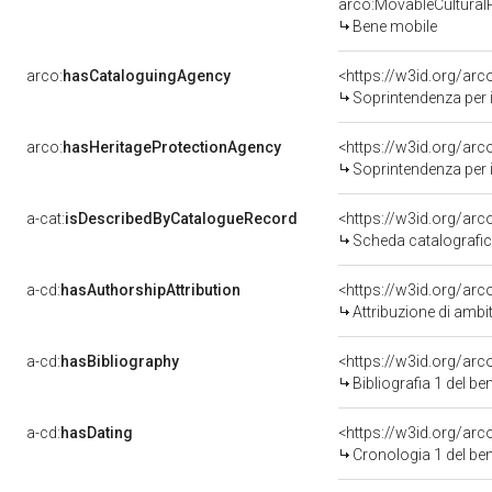
arco:MovableCultural
Bene mobile
arco:
hasCataloguingAgency
<https://w3id.org/a
Soprintendenza per i 
arco:
hasHeritageProtectionAgency
<https://w3id.org/a
Soprintendenza per i 
a-cat:
isDescribedByCatalogueRecord
<https://w3id.org/a
Scheda catalografi
a-cd:
hasAuthorshipAttribution
<https://w3id.org/arc
Attribuzione di ambi
a-cd:
hasBibliography
<https://w3id.org/ar
Bibliografia 1 del b
a-cd:
hasDating
<https://w3id.org/ar
Cronologia 1 del b