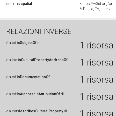
dcterms:
spatial
<https://w3id.org/a
Puglia, TA, Laterza
RELAZIONI INVERSE
1 risorsa
è
a-cd:
isSubjectOf
di
1 risorsa
è
a-loc:
isCulturalPropertyAddressOf
di
1 risorsa
è
a-cd:
isDocumentationOf
di
1 risorsa
è
a-cd:
isAuthorshipAttributionOf
di
1 risorsa
è
a-cat:
describesCulturalProperty
di