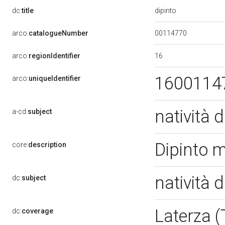
dipinto
dc:
title
00114770
arco:
catalogueNumber
16
arco:
regionIdentifier
1600114
arco:
uniqueIdentifier
natività 
a-cd:
subject
Dipinto 
core:
description
natività 
dc:
subject
Laterza 
dc:
coverage