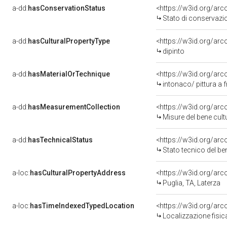
a-dd:
hasConservationStatus
<https://w3id.org/ar
Stato di conservazi
a-dd:
hasCulturalPropertyType
<https://w3id.org/a
dipinto
a-dd:
hasMaterialOrTechnique
<https://w3id.org/arc
intonaco/ pittura a 
a-dd:
hasMeasurementCollection
<https://w3id.org/ar
Misure del bene cul
a-dd:
hasTechnicalStatus
<https://w3id.org/ar
Stato tecnico del b
a-loc:
hasCulturalPropertyAddress
<https://w3id.org/a
Puglia, TA, Laterza
a-loc:
hasTimeIndexedTypedLocation
<https://w3id.org/ar
Localizzazione fisic