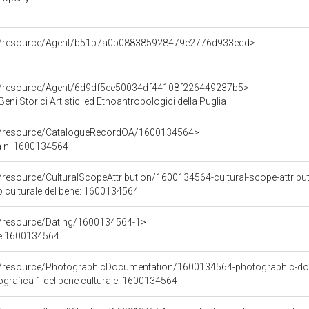
co/resource/Agent/b51b7a0b088385928479e2776d933ecd>
co/resource/Agent/6d9df5ee50034df44108f226449237b5>
eni Storici Artistici ed Etnoantropologici della Puglia
co/resource/CatalogueRecordOA/1600134564>
a n: 1600134564
/resource/CulturalScopeAttribution/1600134564-cultural-scope-attribu
o culturale del bene: 1600134564
o/resource/Dating/1600134564-1>
ne 1600134564
co/resource/PhotographicDocumentation/1600134564-photographic-d
rafica 1 del bene culturale: 1600134564