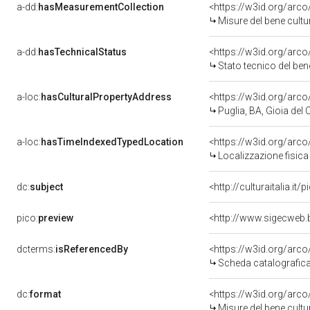
a-dd:
hasMeasurementCollection
<https://w3id.org/ar
Misure del bene cult
a-dd:
hasTechnicalStatus
<https://w3id.org/arc
Stato tecnico del be
a-loc:
hasCulturalPropertyAddress
<https://w3id.org/ar
Puglia, BA, Gioia del 
a-loc:
hasTimeIndexedTypedLocation
<https://w3id.org/ar
Localizzazione fisica
dc:
subject
<http://culturaitalia.i
pico:
preview
<http://www.sigecweb.
dcterms:
isReferencedBy
<https://w3id.org/ar
Scheda catalografic
dc:
format
<https://w3id.org/ar
Misure del bene cult