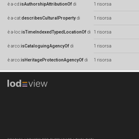
è
a-cd:
isAuthorshipAttributionOf
di
1 risorsa
è
a-cat:
describesCulturalProperty
di
1 risorsa
è
a-loc:
isTimeIndexedTypedLocationOf
di
1 risorsa
è
arco:
isCataloguingAgencyOf
di
1 risorsa
è
arco:
isHeritageProtectionAgencyOf
di
1 risorsa