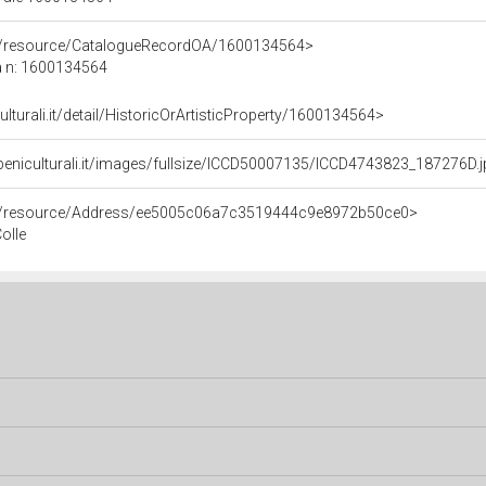
co/resource/CatalogueRecordOA/1600134564>
a n: 1600134564
ulturali.it/detail/HistoricOrArtisticProperty/1600134564>
beniculturali.it/images/fullsize/ICCD50007135/ICCD4743823_187276D.
co/resource/Address/ee5005c06a7c3519444c9e8972b50ce0>
Colle