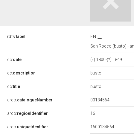
rdfs:
label
EN
IT
San Rocco (busto) - am
dc:
date
(?) 1800-(?) 1849
busto
dc:
description
busto
dc:
title
00134564
arco:
catalogueNumber
16
arco:
regionIdentifier
arco:
uniqueIdentifier
1600134564