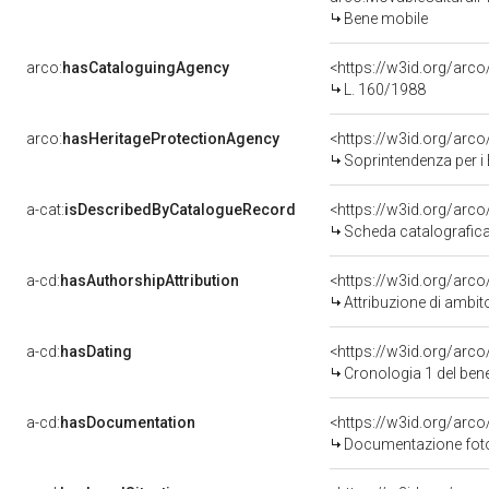
Bene mobile
arco:
hasCataloguingAgency
<https://w3id.org/ar
L. 160/1988
arco:
hasHeritageProtectionAgency
<https://w3id.org/ar
Soprintendenza per i B
a-cat:
isDescribedByCatalogueRecord
<https://w3id.org/ar
Scheda catalografic
a-cd:
hasAuthorshipAttribution
<https://w3id.org/arco
Attribuzione di ambit
a-cd:
hasDating
<https://w3id.org/arc
Cronologia 1 del be
a-cd:
hasDocumentation
<https://w3id.org/ar
Documentazione fotog