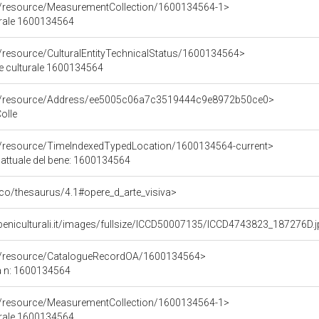
co/resource/MeasurementCollection/1600134564-1>
urale 1600134564
o/resource/CulturalEntityTechnicalStatus/1600134564>
ne culturale 1600134564
co/resource/Address/ee5005c06a7c3519444c9e8972b50ce0>
Colle
co/resource/TimeIndexedTypedLocation/1600134564-current>
 attuale del bene: 1600134564
t/pico/thesaurus/4.1#opere_d_arte_visiva>
beniculturali.it/images/fullsize/ICCD50007135/ICCD4743823_187276D.
co/resource/CatalogueRecordOA/1600134564>
a n: 1600134564
co/resource/MeasurementCollection/1600134564-1>
urale 1600134564