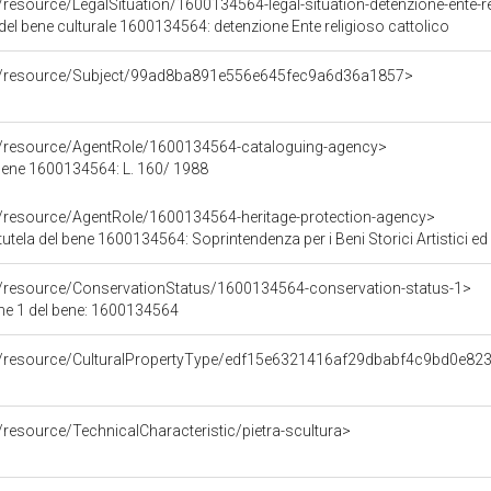
/resource/LegalSituation/1600134564-legal-situation-detenzione-ente-re
del bene culturale 1600134564: detenzione Ente religioso cattolico
co/resource/Subject/99ad8ba891e556e645fec9a6d36a1857>
o/resource/AgentRole/1600134564-cataloguing-agency>
bene 1600134564: L. 160/ 1988
o/resource/AgentRole/1600134564-heritage-protection-agency>
utela del bene 1600134564: Soprintendenza per i Beni Storici Artistici ed
o/resource/ConservationStatus/1600134564-conservation-status-1>
ne 1 del bene: 1600134564
co/resource/CulturalPropertyType/edf15e6321416af29dbabf4c9bd0e82
/resource/TechnicalCharacteristic/pietra-scultura>