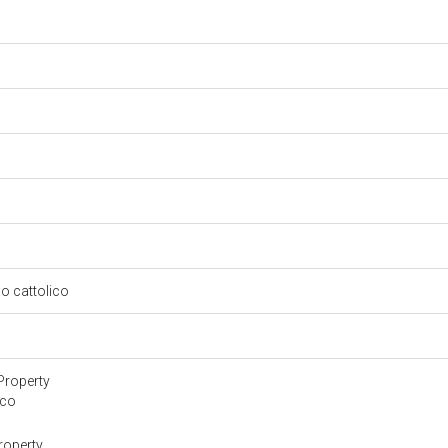
so cattolico
Property
ico
roperty