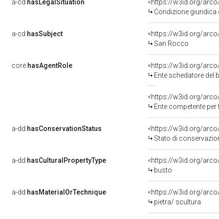
a-cd:
hasLegalSituation
<https://w3id.org/arco
Condizione giuridica 
a-cd:
hasSubject
<https://w3id.org/ar
San Rocco
core:
hasAgentRole
<https://w3id.org/arc
Ente schedatore del 
<https://w3id.org/arc
Ente competente per t
a-dd:
hasConservationStatus
<https://w3id.org/arc
Stato di conservazio
a-dd:
hasCulturalPropertyType
<https://w3id.org/ar
busto
a-dd:
hasMaterialOrTechnique
<https://w3id.org/arco
pietra/ scultura