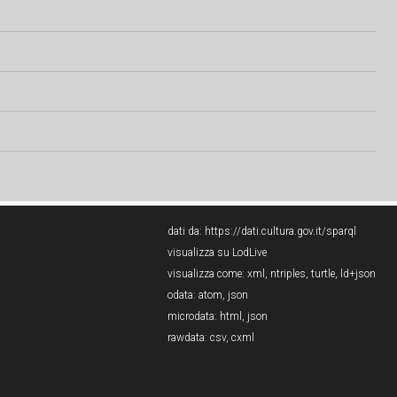
dati da:
https://dati.cultura.gov.it/sparql
visualizza su LodLive
visualizza come:
xml
,
ntriples
,
turtle
,
ld+json
odata:
atom
,
json
microdata:
html
,
json
rawdata:
csv
,
cxml