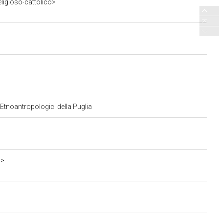
ligioso-cattolico>
 Etnoantropologici della Puglia
3>