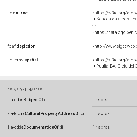
dc:
source
<https://w3id.org/ar
Scheda catalografic
<https://catalogo.benic
foaf:
depiction
<http://www.sigecweb.
dcterms:
spatial
<https://w3id.org/ar
Puglia, BA, Gioia del 
RELAZIONI INVERSE
è
a-cd:
isSubjectOf
di
1 risorsa
è
a-loc:
isCulturalPropertyAddressOf
di
1 risorsa
è
a-cd:
isDocumentationOf
di
1 risorsa