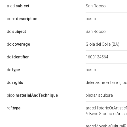
a-cd:
subject
San Rocco
busto
core:
description
dc:
subject
San Rocco
dc:
coverage
Gioia del Colle (BA)
dc:
identifier
1600134564
busto
dc:
type
dc:
rights
detenzione Ente religio
pico:
materialAndTechnique
pietra/ scultura
rdf:
type
arco:HistoricOrArtistic
Bene Storico o Artist
arco:MovableCulturalP