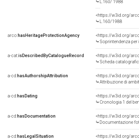
L.160/ 1988
<https://w3id.org/a
L.160/1988
arco:
hasHeritageProtectionAgency
<https://w3id.org/a
Soprintendenza per i 
a-cat:
isDescribedByCatalogueRecord
<https://w3id.org/a
Scheda catalografi
a-cd:
hasAuthorshipAttribution
<https://w3id.org/arc
Attribuzione di ambi
a-cd:
hasDating
<https://w3id.org/ar
Cronologia 1 del b
a-cd:
hasDocumentation
Documentazione foto
a-cd:
hasLegalSituation