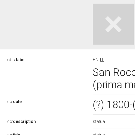
rdfs:
label
EN
IT
San Rocco
(prima m
(?) 1800-
dc:
date
statua
dc:
description
statua