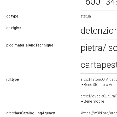
1600134
statua
dc:
type
detenzion
dc:
rights
pietra/ s
pico:
materialAndTechnique
cartapest
rdf:
type
arco:HistoricOrArtisti
Bene Storico o Artis
arco:MovableCultural
Bene mobile
arco:
hasCataloguingAgency
<https://w3id.org/a