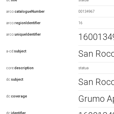
dc:
title
00134967
arco:
catalogueNumber
16
arco:
regionIdentifier
1600134
arco:
uniqueIdentifier
San Roc
a-cd:
subject
statua
core:
description
San Roc
dc:
subject
Grumo A
dc:
coverage
dc:
identifier