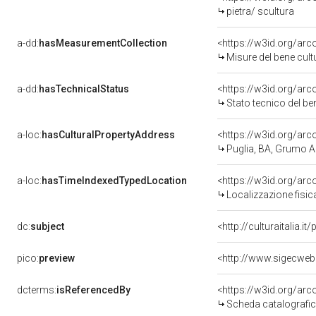
pietra/ scultura
a-dd:
hasMeasurementCollection
<https://w3id.org/ar
Misure del bene cul
a-dd:
hasTechnicalStatus
<https://w3id.org/ar
Stato tecnico del b
a-loc:
hasCulturalPropertyAddress
<https://w3id.org/a
Puglia, BA, Grumo 
a-loc:
hasTimeIndexedTypedLocation
<https://w3id.org/ar
Localizzazione fisic
dc:
subject
<http://culturaitalia.
pico:
preview
<http://www.sigecweb
dcterms:
isReferencedBy
<https://w3id.org/a
Scheda catalografi