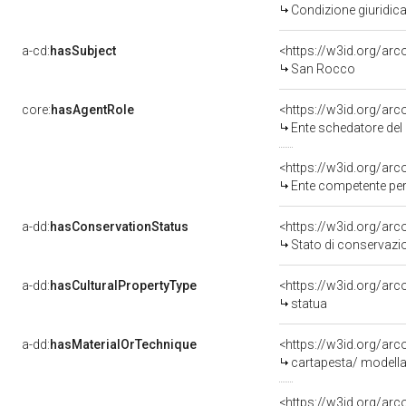
Condizione giuridica
a-cd:
hasSubject
<https://w3id.org/a
San Rocco
core:
hasAgentRole
<https://w3id.org/ar
Ente schedatore del
<https://w3id.org/ar
Ente competente per tutel
a-dd:
hasConservationStatus
<https://w3id.org/ar
Stato di conservazi
a-dd:
hasCulturalPropertyType
<https://w3id.org/a
statua
a-dd:
hasMaterialOrTechnique
<https://w3id.org/arc
cartapesta/ modellat
<https://w3id.org/arc