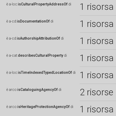
1 risorsa
è
a-loc:
isCulturalPropertyAddressOf
di
1 risorsa
è
a-cd:
isDocumentationOf
di
1 risorsa
è
a-cd:
isAuthorshipAttributionOf
di
1 risorsa
è
a-cat:
describesCulturalProperty
di
1 risorsa
è
a-loc:
isTimeIndexedTypedLocationOf
di
2 risorse
è
arco:
isCataloguingAgencyOf
di
1 risorsa
è
arco:
isHeritageProtectionAgencyOf
di