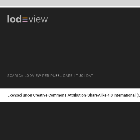
SCARICA LODVIEW PER PUBBLICARE I TUOI DATI
Licensed under
Creative Commons Attribution-ShareAlike 4.0 International
(C