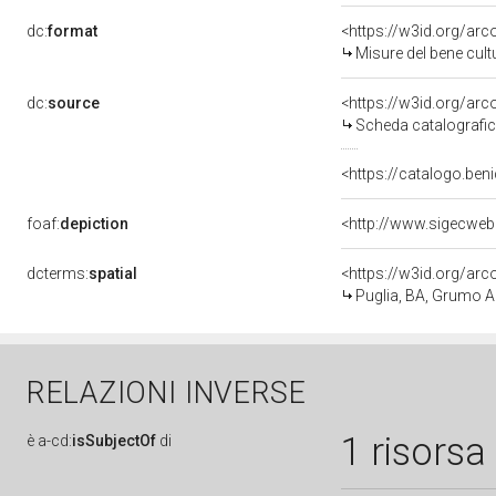
dc:
format
<https://w3id.org/ar
Misure del bene cul
dc:
source
<https://w3id.org/a
Scheda catalografi
<https://catalogo.beni
foaf:
depiction
<http://www.sigecweb
dcterms:
spatial
<https://w3id.org/a
Puglia, BA, Grumo 
RELAZIONI INVERSE
1 risorsa
è
a-cd:
isSubjectOf
di