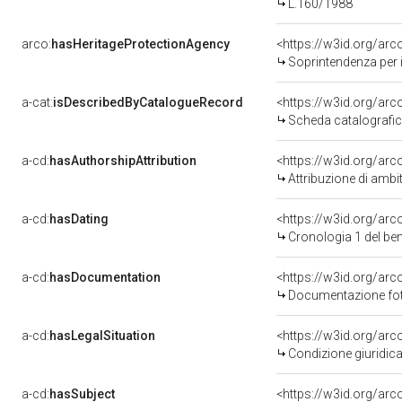
L.160/1988
arco:
hasHeritageProtectionAgency
<https://w3id.org/a
Soprintendenza per i 
a-cat:
isDescribedByCatalogueRecord
<https://w3id.org/a
Scheda catalografi
a-cd:
hasAuthorshipAttribution
<https://w3id.org/arc
Attribuzione di ambi
a-cd:
hasDating
<https://w3id.org/ar
Cronologia 1 del b
a-cd:
hasDocumentation
Documentazione foto
a-cd:
hasLegalSituation
Condizione giuridica
a-cd:
hasSubject
<https://w3id.org/a