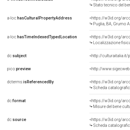
Stato tecnico del b
a-loc:
hasCulturalPropertyAddress
<https://w3id.org/a
Puglia, BA, Grumo 
a-loc:
hasTimeIndexedTypedLocation
<https://w3id.org/ar
Localizzazione fisic
dc:
subject
<http://culturaitalia.
pico:
preview
<http://www.sigecweb
dcterms:
isReferencedBy
<https://w3id.org/a
Scheda catalografi
dc:
format
<https://w3id.org/ar
Misure del bene cul
dc:
source
<https://w3id.org/a
Scheda catalografi