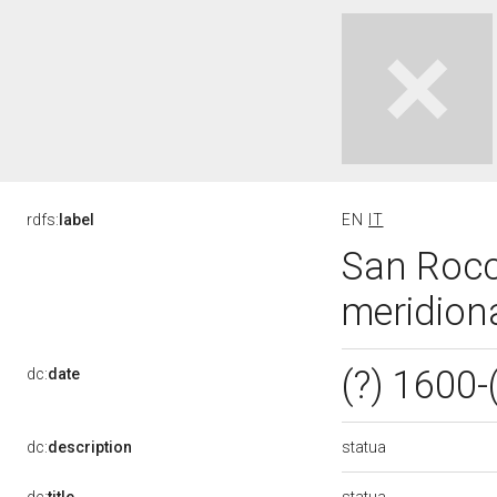
rdfs:
label
EN
IT
San Rocco
meridiona
(?) 1600-
dc:
date
statua
dc:
description
statua