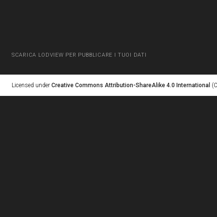
SCARICA LODVIEW PER PUBBLICARE I TUOI DATI
Licensed under
Creative Commons Attribution-ShareAlike 4.0 International
(C