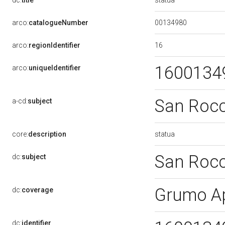
dc:
title
00134980
arco:
catalogueNumber
16
arco:
regionIdentifier
1600134
arco:
uniqueIdentifier
San Roc
a-cd:
subject
statua
core:
description
San Roc
dc:
subject
Grumo A
dc:
coverage
dc:
identifier