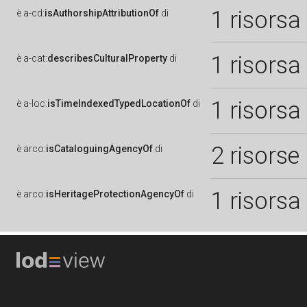
1 risorsa
è
a-cd:
isAuthorshipAttributionOf
di
1 risorsa
è
a-cat:
describesCulturalProperty
di
1 risorsa
è
a-loc:
isTimeIndexedTypedLocationOf
di
2 risorse
è
arco:
isCataloguingAgencyOf
di
1 risorsa
è
arco:
isHeritageProtectionAgencyOf
di