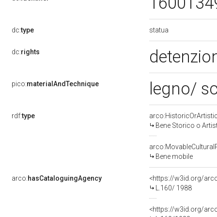
1600134
statua
dc:
type
detenzion
dc:
rights
legno/ sc
pico:
materialAndTechnique
rdf:
type
arco:HistoricOrArtisti
Bene Storico o Artis
arco:MovableCultural
Bene mobile
arco:
hasCataloguingAgency
<https://w3id.org/a
L.160/ 1988
<https://w3id.org/a