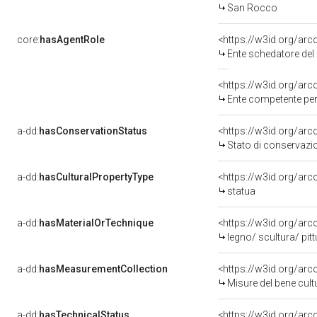
San Rocco
core:
hasAgentRole
<https://w3id.org/ar
Ente schedatore del
<https://w3id.org/ar
Ente competente per tutel
a-dd:
hasConservationStatus
<https://w3id.org/ar
Stato di conservazi
a-dd:
hasCulturalPropertyType
<https://w3id.org/a
statua
a-dd:
hasMaterialOrTechnique
<https://w3id.org/arc
legno/ scultura/ pitt
a-dd:
hasMeasurementCollection
<https://w3id.org/ar
Misure del bene cul
a-dd:
hasTechnicalStatus
<https://w3id.org/ar