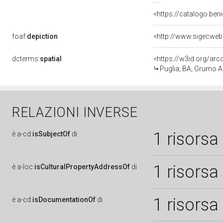
<https://catalogo.beni
foaf:
depiction
<http://www.sigecweb
dcterms:
spatial
<https://w3id.org/a
Puglia, BA, Grumo 
RELAZIONI INVERSE
1 risorsa
è
a-cd:
isSubjectOf
di
1 risorsa
è
a-loc:
isCulturalPropertyAddressOf
di
1 risorsa
è
a-cd:
isDocumentationOf
di