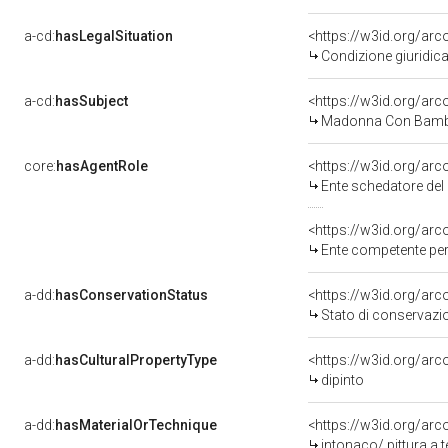
a-cd:
hasLegalSituation
<https://w3id.org/arc
Condizione giuridica
a-cd:
hasSubject
<https://w3id.org/a
Madonna Con Bambi
core:
hasAgentRole
<https://w3id.org/ar
Ente schedatore de
<https://w3id.org/ar
Ente competente per 
a-dd:
hasConservationStatus
<https://w3id.org/ar
Stato di conservazi
a-dd:
hasCulturalPropertyType
<https://w3id.org/a
dipinto
a-dd:
hasMaterialOrTechnique
<https://w3id.org/arc
intonaco/ pittura a