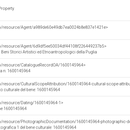
Property
rco/resource/Agent/a989de60e49db7ea0024b8e837e1421e>
rco/resource/Agent/6d9df5ee50034df44108f226449237b5>
Beni Storici Artistici ed Etnoantropologici della Puglia
rco/resource/CatalogueRecordOA/1600145964>
ca n: 1600145964
o/resource/CulturalScopeAttribution/1600145964-cultural-scope-attrib
to culturale del bene: 1600145964
co/resource/Dating/1600145964-1>
ene 1600145964
rco/resource/PhotographicDocumentation/1600145964-photographic-d
grafica 1 del bene culturale: 1600145964