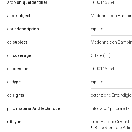
arco:
uniqueIdentifier
1600145964
a-cd:
subject
Madonna con Bambino
dipinto
core:
description
dc:
subject
Madonna con Bambino
dc:
coverage
Ortelle (LE)
dc:
identifier
1600145964
dipinto
dc:
type
dc:
rights
detenzione Ente religi
pico:
materialAndTechnique
intonaco/ pittura a t
rdf:
type
arco:HistoricOrArtisti
Bene Storico o Artis