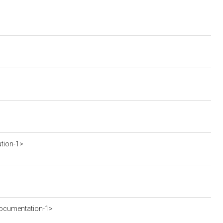
ution-1>
ocumentation-1>