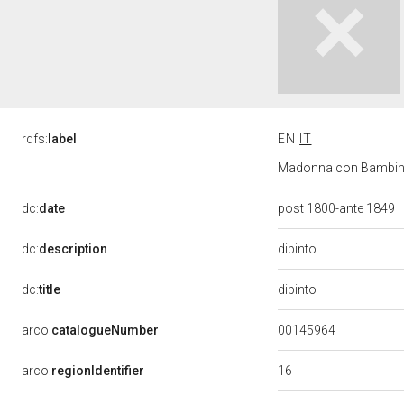
rdfs:
label
EN
IT
Madonna con Bambino e
dc:
date
post 1800-ante 1849
dipinto
dc:
description
dipinto
dc:
title
00145964
arco:
catalogueNumber
16
arco:
regionIdentifier