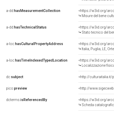
a-dd:
hasMeasurementCollection
<https://w3id.org/ar
Misure del bene cul
a-dd:
hasTechnicalStatus
<https://w3id.org/ar
Stato tecnico del b
a-loc:
hasCulturalPropertyAddress
<https://w3id.org/a
Italia, Puglia, LE, Orte
a-loc:
hasTimeIndexedTypedLocation
<https://w3id.org/ar
Localizzazione fisic
dc:
subject
<http://culturaitalia.
pico:
preview
<http://www.sigecweb
dcterms:
isReferencedBy
<https://w3id.org/a
Scheda catalografi