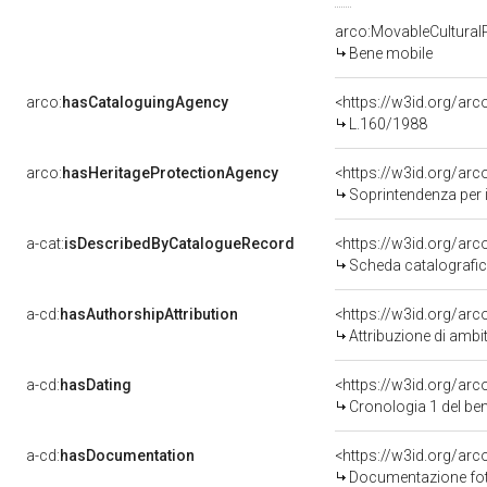
arco:MovableCultural
Bene mobile
arco:
hasCataloguingAgency
<https://w3id.org/a
L.160/1988
arco:
hasHeritageProtectionAgency
<https://w3id.org/a
Soprintendenza per i 
a-cat:
isDescribedByCatalogueRecord
<https://w3id.org/a
Scheda catalografi
a-cd:
hasAuthorshipAttribution
<https://w3id.org/arc
Attribuzione di ambi
a-cd:
hasDating
<https://w3id.org/ar
Cronologia 1 del b
a-cd:
hasDocumentation
<https://w3id.org/a
Documentazione foto