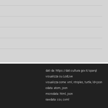
dati da:
https://dati.cultura.gov.it/sparql
visualizza su LodLive
visualizza come:
xml
,
ntriples
,
turtle
,
ld+json
odata:
atom
,
json
microdata:
html
,
json
rawdata:
csv
,
cxml