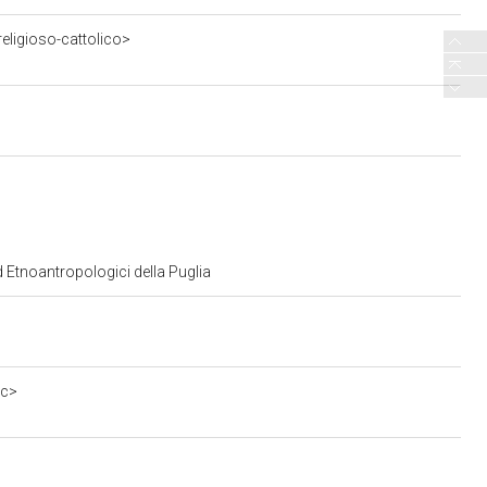
eligioso-cattolico>
d Etnoantropologici della Puglia
0c>