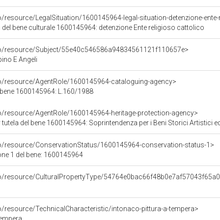
o/resource/LegalSituation/1600145964-legal-situation-detenzione-ente-r
 del bene culturale 1600145964: detenzione Ente religioso cattolico
rco/resource/Subject/55e40c546586a94834561121f110657e>
no E Angeli
co/resource/AgentRole/1600145964-cataloguing-agency>
l bene 1600145964: L.160/1988
co/resource/AgentRole/1600145964-heritage-protection-agency>
tutela del bene 1600145964: Soprintendenza per i Beni Storici Artistici e
co/resource/ConservationStatus/1600145964-conservation-status-1>
one 1 del bene: 1600145964
rco/resource/CulturalPropertyType/54764e0bac66f48b0e7af57043f65a
o/resource/TechnicalCharacteristic/intonaco-pittura-a-tempera>
 tempera