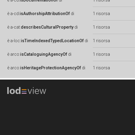
è
a-cd:
isDocumentationOf
di
1 risorsa
è
a-cd:
isAuthorshipAttributionOf
di
1 risorsa
è
a-cat:
describesCulturalProperty
di
1 risorsa
è
a-loc:
isTimeIndexedTypedLocationOf
di
1 risorsa
è
arco:
isCataloguingAgencyOf
di
1 risorsa
è
arco:
isHeritageProtectionAgencyOf
di
1 risorsa