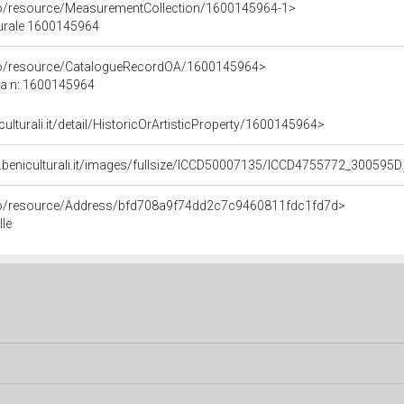
co/resource/MeasurementCollection/1600145964-1>
turale 1600145964
rco/resource/CatalogueRecordOA/1600145964>
ca n: 1600145964
culturali.it/detail/HistoricOrArtisticProperty/1600145964>
.beniculturali.it/images/fullsize/ICCD50007135/ICCD4755772_300595D.
rco/resource/Address/bfd708a9f74dd2c7c9460811fdc1fd7d>
lle