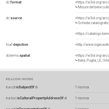
dc:
format
<https://w3id.org/ar
Misure del bene cul
dc:
source
<https://w3id.org/a
Scheda catalografi
<https://catalogo.beni
foaf:
depiction
<http://www.sigecweb
dcterms:
spatial
<https://w3id.org/a
Italia, Puglia, LE, Orte
RELAZIONI INVERSE
è
a-cd:
isSubjectOf
di
1 risorsa
è
a-loc:
isCulturalPropertyAddressOf
di
1 risorsa