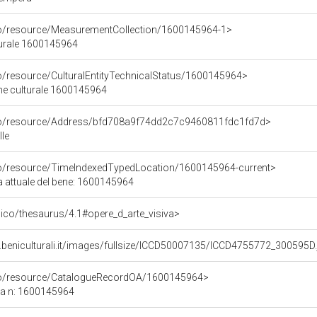
co/resource/MeasurementCollection/1600145964-1>
turale 1600145964
co/resource/CulturalEntityTechnicalStatus/1600145964>
ene culturale 1600145964
rco/resource/Address/bfd708a9f74dd2c7c9460811fdc1fd7d>
lle
co/resource/TimeIndexedTypedLocation/1600145964-current>
a attuale del bene: 1600145964
it/pico/thesaurus/4.1#opere_d_arte_visiva>
.beniculturali.it/images/fullsize/ICCD50007135/ICCD4755772_300595D.
rco/resource/CatalogueRecordOA/1600145964>
ca n: 1600145964