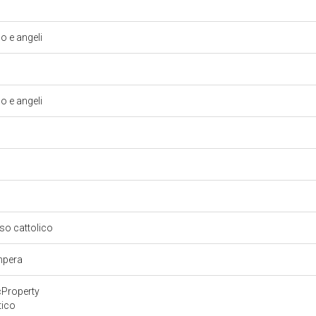
 e angeli
 e angeli
oso cattolico
empera
cProperty
tico