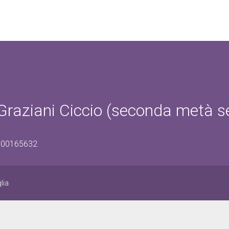
i Graziani Ciccio (seconda metà s
1600165632
lia