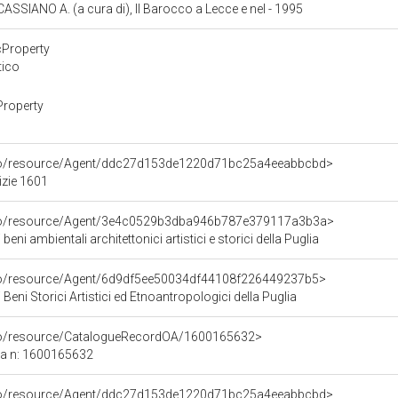
 CASSIANO A. (a cura di), Il Barocco a Lecce e nel - 1995
cProperty
tico
Property
rco/resource/Agent/ddc27d153de1220d71bc25a4eeabbcbd>
izie 1601
rco/resource/Agent/3e4c0529b3dba946b787e379117a3b3a>
beni ambientali architettonici artistici e storici della Puglia
rco/resource/Agent/6d9df5ee50034df44108f226449237b5>
Beni Storici Artistici ed Etnoantropologici della Puglia
rco/resource/CatalogueRecordOA/1600165632>
ca n: 1600165632
rco/resource/Agent/ddc27d153de1220d71bc25a4eeabbcbd>