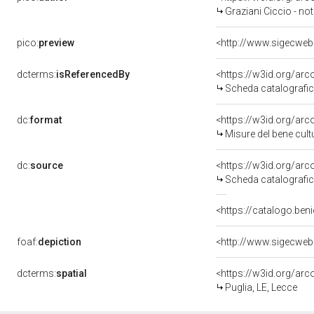
Graziani Ciccio - not
pico:
preview
<http://www.sigecweb
dcterms:
isReferencedBy
<https://w3id.org/a
Scheda catalografi
dc:
format
<https://w3id.org/ar
Misure del bene cul
dc:
source
<https://w3id.org/a
Scheda catalografi
<https://catalogo.beni
foaf:
depiction
<http://www.sigecweb
dcterms:
spatial
<https://w3id.org/a
Puglia, LE, Lecce