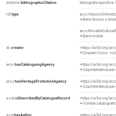
dcterms:
bibliographicCitation
bibliografia specifica:
rdf:
type
arco:HistoricOrArtisti
Bene Storico o Artis
arco:MovableCultural
Bene mobile
dc:
creator
<https://w3id.org/a
Graziani Ciccio - not
arco:
hasCataloguingAgency
<https://w3id.org/a
Soprintendenza per i 
arco:
hasHeritageProtectionAgency
<https://w3id.org/a
Soprintendenza per i 
a-cat:
isDescribedByCatalogueRecord
<https://w3id.org/a
Scheda catalografi
a-cd:
hasAuthor
<https://w3id.org/a