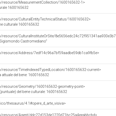
co/resource/MeasurementCollection/1600165632-1>
turale 1600165632
co/resource/CulturalEntityTechnicalStatus/1600165632>
ene culturale 1600165632
co/resource/CulturalInstituteOrSite/8e5656edc24c72f951341aa930e3b
"Sigismondo Castromediano"
rco/resource/Address/7edf14c96a7bf59aadbe59db1ca9fb5e>
co/resource/TimeIndexedTypedLocation/1600165632-current>
a attuale del bene: 1600165632
co/resource/Geometry/1600165632-geometry-point>
(puntuale) del bene culturale: 1600165632
it/pico/thesaurus/4.1#opere_d_arte_visiva>
rco/resource/Agent/ddc27d153de1220d71bc25a4eeabbcbd>