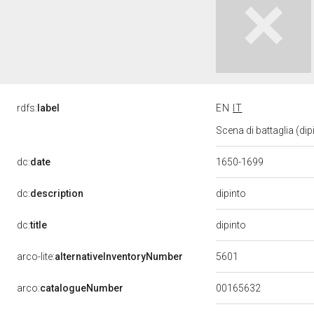
rdfs:
label
EN
IT
Scena di battaglia (di
dc:
date
1650-1699
dipinto
dc:
description
dipinto
dc:
title
5601
arco-lite:
alternativeInventoryNumber
00165632
arco:
catalogueNumber