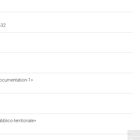
632
ocumentation-1>
blico-territoriale>