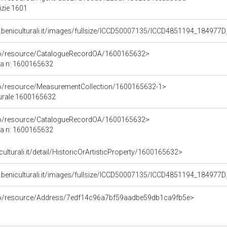
izie 1601
.beniculturali.it/images/fullsize/ICCD50007135/ICCD4851194_184977D.
rco/resource/CatalogueRecordOA/1600165632>
ca n: 1600165632
co/resource/MeasurementCollection/1600165632-1>
turale 1600165632
rco/resource/CatalogueRecordOA/1600165632>
ca n: 1600165632
culturali.it/detail/HistoricOrArtisticProperty/1600165632>
.beniculturali.it/images/fullsize/ICCD50007135/ICCD4851194_184977D.
rco/resource/Address/7edf14c96a7bf59aadbe59db1ca9fb5e>