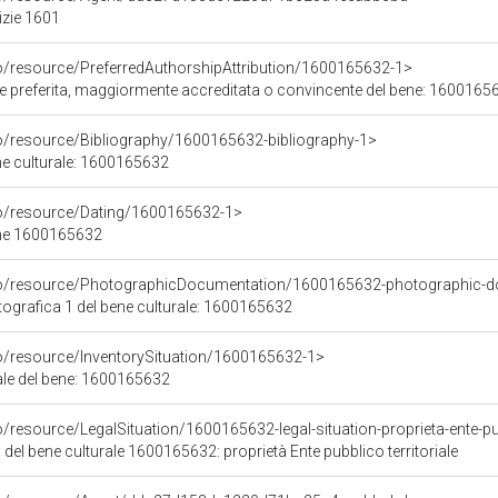
izie 1601
co/resource/PreferredAuthorshipAttribution/1600165632-1>
ore preferita, maggiormente accreditata o convincente del bene: 1600165
co/resource/Bibliography/1600165632-bibliography-1>
ene culturale: 1600165632
co/resource/Dating/1600165632-1>
ene 1600165632
rco/resource/PhotographicDocumentation/1600165632-photographic-d
grafica 1 del bene culturale: 1600165632
co/resource/InventorySituation/1600165632-1>
iale del bene: 1600165632
/resource/LegalSituation/1600165632-legal-situation-proprieta-ente-pub
 del bene culturale 1600165632: proprietà Ente pubblico territoriale