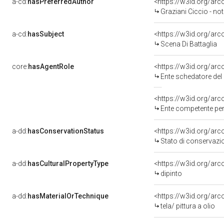
a-cd:
hasPreferredAuthor
<https://w3id.org/a
Graziani Ciccio - not
a-cd:
hasSubject
<https://w3id.org/a
Scena Di Battaglia
core:
hasAgentRole
<https://w3id.org/ar
Ente schedatore del b
<https://w3id.org/ar
Ente competente per 
a-dd:
hasConservationStatus
<https://w3id.org/ar
Stato di conservazi
a-dd:
hasCulturalPropertyType
<https://w3id.org/a
dipinto
a-dd:
hasMaterialOrTechnique
<https://w3id.org/arco
tela/ pittura a olio