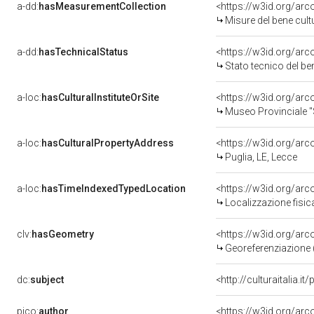
a-dd:
hasMeasurementCollection
<https://w3id.org/ar
Misure del bene cul
a-dd:
hasTechnicalStatus
<https://w3id.org/ar
Stato tecnico del b
a-loc:
hasCulturalInstituteOrSite
<https://w3id.org/ar
Museo Provinciale 
a-loc:
hasCulturalPropertyAddress
<https://w3id.org/a
Puglia, LE, Lecce
a-loc:
hasTimeIndexedTypedLocation
<https://w3id.org/ar
Localizzazione fisic
clv:
hasGeometry
<https://w3id.org/ar
Georeferenziazione 
dc:
subject
<http://culturaitalia.
pico:
author
<https://w3id.org/a