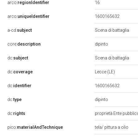
16
arco:
regionIdentifier
arco:
uniqueIdentifier
1600165632
a-cd:
subject
Scena di battaglia
dipinto
core:
description
dc:
subject
Scena di battaglia
dc:
coverage
Lecce (LE)
dc:
identifier
1600165632
dipinto
dc:
type
dc:
rights
proprietà Ente pubblico
pico:
materialAndTechnique
tela/ pittura a olio