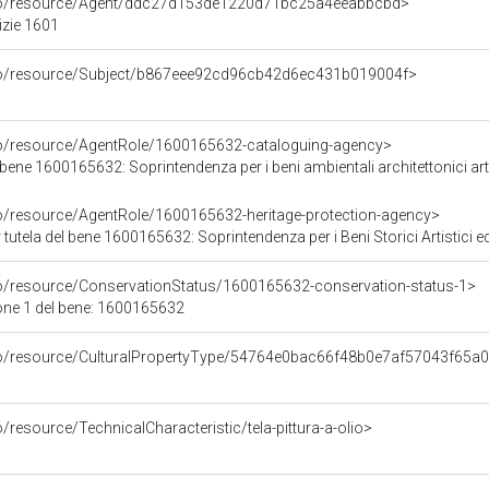
rco/resource/Agent/ddc27d153de1220d71bc25a4eeabbcbd>
izie 1601
rco/resource/Subject/b867eee92cd96cb42d6ec431b019004f>
co/resource/AgentRole/1600165632-cataloguing-agency>
ene 1600165632: Soprintendenza per i beni ambientali architettonici artist
co/resource/AgentRole/1600165632-heritage-protection-agency>
tutela del bene 1600165632: Soprintendenza per i Beni Storici Artistici e
co/resource/ConservationStatus/1600165632-conservation-status-1>
one 1 del bene: 1600165632
rco/resource/CulturalPropertyType/54764e0bac66f48b0e7af57043f65a
/resource/TechnicalCharacteristic/tela-pittura-a-olio>