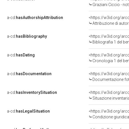
Graziani Ciccio - not
a-cd:
hasAuthorshipAttribution
<https://w3id.org/ar
Attribuzione di aut
a-cd:
hasBibliography
<https://w3id.org/ar
Bibliografia 1 del b
a-cd:
hasDating
<https://w3id.org/ar
Cronologia 1 del b
a-cd:
hasDocumentation
<https://w3id.org/a
Documentazione foto
a-cd:
hasInventorySituation
<https://w3id.org/ar
Situazione inventar
a-cd:
hasLegalSituation
<https://w3id.org/arco
Condizione giuridica