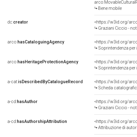
arco:MovableCultural
Bene mobile
dc:
creator
<https://w3id.org/a
Graziani Ciccio - not
arco:
hasCataloguingAgency
<https://w3id.org/a
Soprintendenza per i 
arco:
hasHeritageProtectionAgency
<https://w3id.org/a
Soprintendenza per i 
a-cat:
isDescribedByCatalogueRecord
<https://w3id.org/a
Scheda catalografi
a-cd:
hasAuthor
<https://w3id.org/a
Graziani Ciccio - not
a-cd:
hasAuthorshipAttribution
<https://w3id.org/ar
Attribuzione di aut