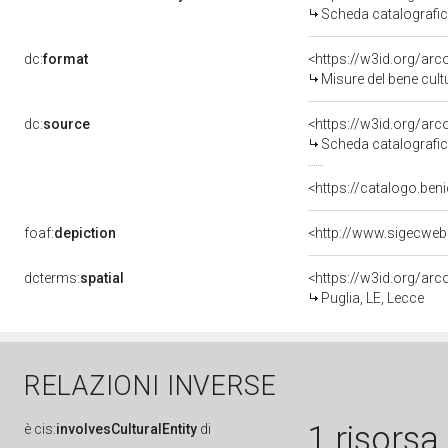
Scheda catalografi
dc:
format
<https://w3id.org/ar
Misure del bene cul
dc:
source
<https://w3id.org/a
Scheda catalografi
<https://catalogo.beni
foaf:
depiction
<http://www.sigecweb
dcterms:
spatial
<https://w3id.org/a
Puglia, LE, Lecce
RELAZIONI INVERSE
1 risorsa
è
cis:
involvesCulturalEntity
di