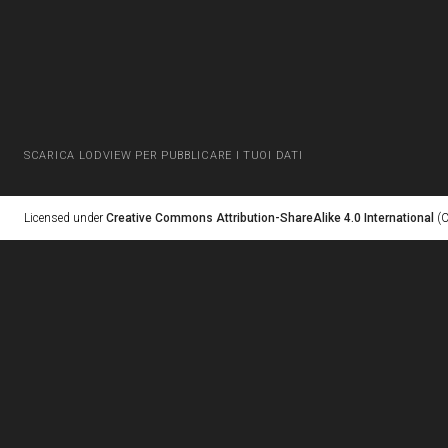
SCARICA LODVIEW PER PUBBLICARE I TUOI DATI
Licensed under
Creative Commons Attribution-ShareAlike 4.0 International
(C