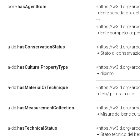
core:
hasAgentRole
<https://w3id.org/ar
Ente schedatore del bene
<https://w3id.org/ar
Ente competente per tutel
a-dd:
hasConservationStatus
<https://w3id.org/ar
Stato di conservazi
a-dd:
hasCulturalPropertyType
<https://w3id.org/a
dipinto
a-dd:
hasMaterialOrTechnique
<https://w3id.org/arco
tela/ pittura a olio
a-dd:
hasMeasurementCollection
<https://w3id.org/ar
Misure del bene cul
a-dd:
hasTechnicalStatus
<https://w3id.org/ar
Stato tecnico del b