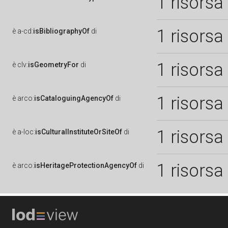
1 risorsa
1 risorsa
è
a-cd:
isBibliographyOf
di
1 risorsa
è
clv:
isGeometryFor
di
1 risorsa
è
arco:
isCataloguingAgencyOf
di
1 risorsa
è
a-loc:
isCulturalInstituteOrSiteOf
di
1 risorsa
è
arco:
isHeritageProtectionAgencyOf
di