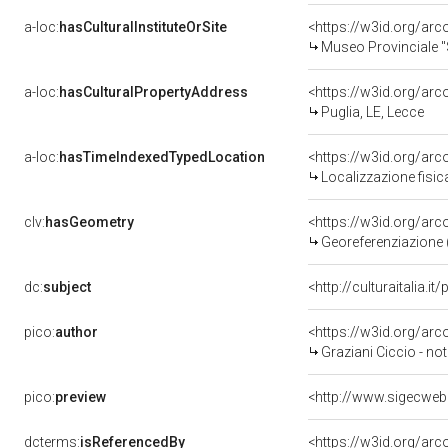
a-loc:
hasCulturalInstituteOrSite
<https://w3id.org/ar
Museo Provinciale 
a-loc:
hasCulturalPropertyAddress
<https://w3id.org/a
Puglia, LE, Lecce
a-loc:
hasTimeIndexedTypedLocation
<https://w3id.org/ar
Localizzazione fisic
clv:
hasGeometry
<https://w3id.org/ar
Georeferenziazione 
dc:
subject
<http://culturaitalia.
pico:
author
<https://w3id.org/a
Graziani Ciccio - not
pico:
preview
<http://www.sigecweb
dcterms:
isReferencedBy
<https://w3id.org/a