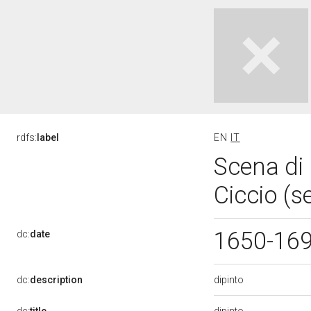
rdfs:
label
EN
IT
Scena di 
Ciccio (s
1650-16
dc:
date
dipinto
dc:
description
dipinto