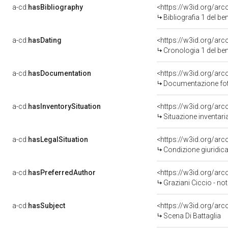
a-cd:
hasBibliography
<https://w3id.org/ar
Bibliografia 1 del b
a-cd:
hasDating
<https://w3id.org/ar
Cronologia 1 del b
a-cd:
hasDocumentation
Documentazione foto
a-cd:
hasInventorySituation
<https://w3id.org/ar
Situazione inventar
a-cd:
hasLegalSituation
Condizione giuridica
a-cd:
hasPreferredAuthor
<https://w3id.org/a
Graziani Ciccio - not
a-cd:
hasSubject
<https://w3id.org/a
Scena Di Battaglia