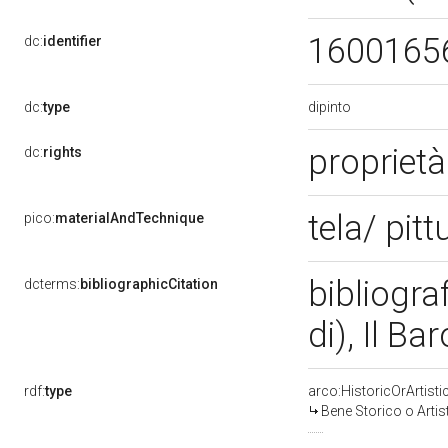
1600165
dc:
identifier
dipinto
dc:
type
proprietà
dc:
rights
tela/ pitt
pico:
materialAndTechnique
bibliogra
dcterms:
bibliographicCitation
di), Il B
rdf:
type
arco:HistoricOrArtisti
Bene Storico o Artis