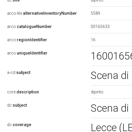
dc:
title
5589
arco-lite:
alternativeInventoryNumber
00165633
arco:
catalogueNumber
16
arco:
regionIdentifier
1600165
arco:
uniqueIdentifier
Scena di 
a-cd:
subject
dipinto
core:
description
Scena di 
dc:
subject
Lecce (L
dc:
coverage