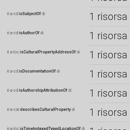
1 risorsa
è
a-cd:
isSubjectOf
di
1 risorsa
è
a-cd:
isAuthorOf
di
1 risorsa
è
a-loc:
isCulturalPropertyAddressOf
di
1 risorsa
è
a-cd:
isDocumentationOf
di
1 risorsa
è
a-cd:
isAuthorshipAttributionOf
di
1 risorsa
è
a-cat:
describesCulturalProperty
di
è
a-loc:
isTimeIndexedTypedLocationOf
di