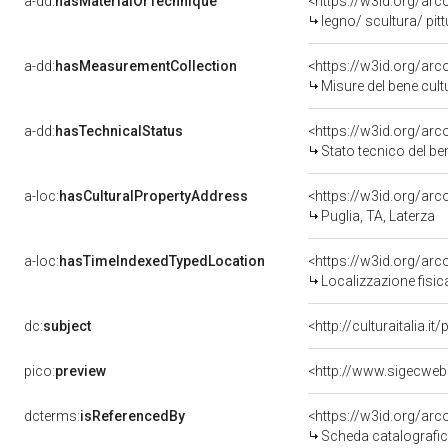
a-dd:
hasMaterialOrTechnique
<https://w3id.org/arc
legno/ scultura/ pitt
a-dd:
hasMeasurementCollection
<https://w3id.org/ar
Misure del bene cul
a-dd:
hasTechnicalStatus
<https://w3id.org/ar
Stato tecnico del b
a-loc:
hasCulturalPropertyAddress
<https://w3id.org/a
Puglia, TA, Laterza
a-loc:
hasTimeIndexedTypedLocation
<https://w3id.org/ar
Localizzazione fisic
dc:
subject
<http://culturaitalia.
pico:
preview
<http://www.sigecweb
dcterms:
isReferencedBy
<https://w3id.org/a
Scheda catalografi