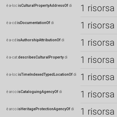
1 risorsa
è
a-loc:
isCulturalPropertyAddressOf
di
1 risorsa
è
a-cd:
isDocumentationOf
di
1 risorsa
è
a-cd:
isAuthorshipAttributionOf
di
1 risorsa
è
a-cat:
describesCulturalProperty
di
1 risorsa
è
a-loc:
isTimeIndexedTypedLocationOf
di
1 risorsa
è
arco:
isCataloguingAgencyOf
di
1 risorsa
è
arco:
isHeritageProtectionAgencyOf
di