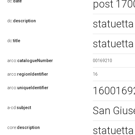
post 170
dc:
date
statuett
dc:
description
statuett
dc:
title
00169210
arco:
catalogueNumber
16
arco:
regionIdentifier
1600169
arco:
uniqueIdentifier
San Gius
a-cd:
subject
statuett
core:
description