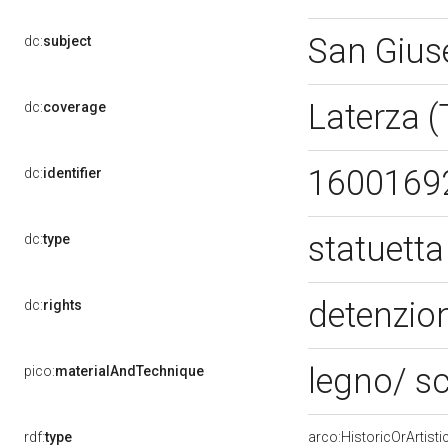
San Gius
dc:
subject
Laterza 
dc:
coverage
1600169
dc:
identifier
statuett
dc:
type
detenzion
dc:
rights
legno/ sc
pico:
materialAndTechnique
rdf:
type
arco:HistoricOrArtisti