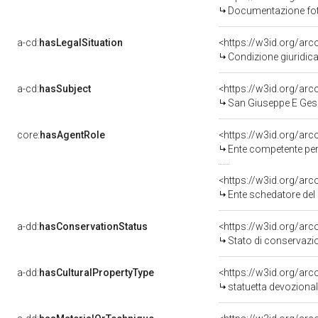
Documentazione foto
a-cd:
hasLegalSituation
Condizione giuridica
a-cd:
hasSubject
<https://w3id.org/a
San Giuseppe E Ge
core:
hasAgentRole
<https://w3id.org/ar
Ente competente per tutel
<https://w3id.org/ar
Ente schedatore del bene
a-dd:
hasConservationStatus
<https://w3id.org/ar
Stato di conservazi
a-dd:
hasCulturalPropertyType
<https://w3id.org/a
statuetta devoziona