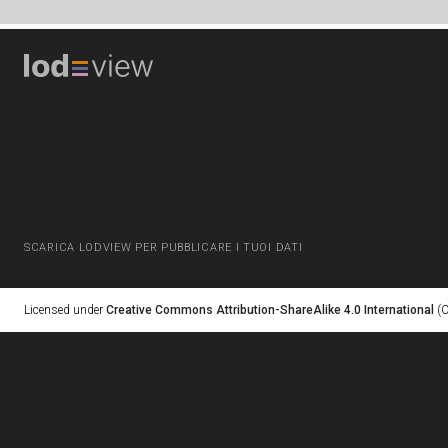
SCARICA LODVIEW PER PUBBLICARE I TUOI DATI
Licensed under
Creative Commons Attribution-ShareAlike 4.0 International
(C