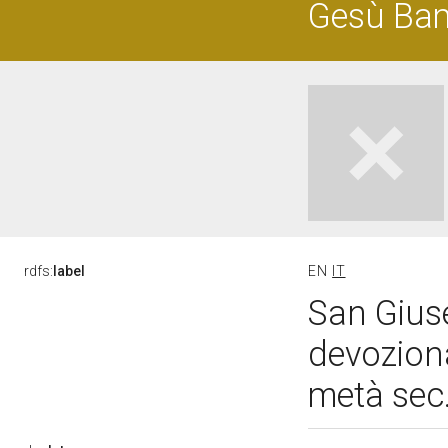
Gesù Ba
rdfs:
label
EN
IT
San Gius
devozion
metà sec.