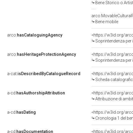
Bene Storico o Artis
arco:MovableCultural
Bene mobile
arco:
hasCataloguingAgency
<https://w3id.org/a
Soprintendenza per i 
arco:
hasHeritageProtectionAgency
<https://w3id.org/a
Soprintendenza per i 
a-cat:
isDescribedByCatalogueRecord
<https://w3id.org/a
Scheda catalografi
a-cd:
hasAuthorshipAttribution
<https://w3id.org/arc
Attribuzione di ambi
a-cd:
hasDating
<https://w3id.org/ar
Cronologia 1 del b
a-cd:
hasDocumentation