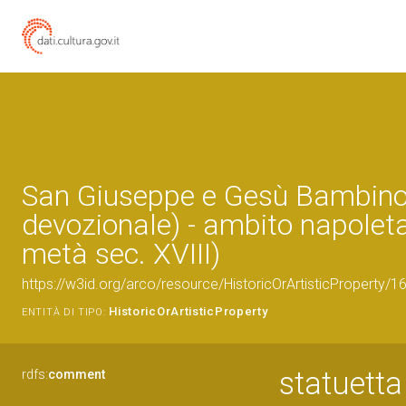
San Giuseppe e Gesù Bambino 
devozionale) - ambito napolet
metà sec. XVIII)
https://w3id.org/arco/resource/HistoricOrArtisticProperty/
HistoricOrArtisticProperty
ENTITÀ DI TIPO:
statuett
rdfs:
comment