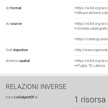
dc:
format
<https://w3id.org/ar
Misure del bene cul
dc:
source
<https://w3id.org/a
Scheda catalografi
<https://catalogo.beni
foaf:
depiction
<http://www.sigecweb
dcterms:
spatial
<https://w3id.org/a
Puglia, TA, Laterza
RELAZIONI INVERSE
1 risorsa
è
a-cd:
isSubjectOf
di