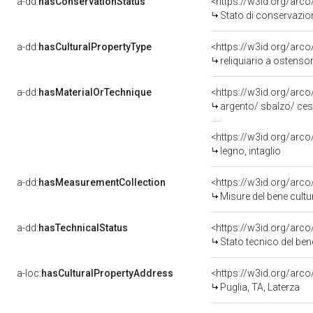
a-dd:
hasConservationStatus
<https://w3id.org/arc
Stato di conservazio
a-dd:
hasCulturalPropertyType
<https://w3id.org/ar
reliquiario a ostenso
a-dd:
hasMaterialOrTechnique
<https://w3id.org/arco
argento/ sbalzo/ cese
<https://w3id.org/arco
legno, intaglio
a-dd:
hasMeasurementCollection
<https://w3id.org/ar
Misure del bene cult
a-dd:
hasTechnicalStatus
<https://w3id.org/arc
Stato tecnico del be
a-loc:
hasCulturalPropertyAddress
<https://w3id.org/ar
Puglia, TA, Laterza