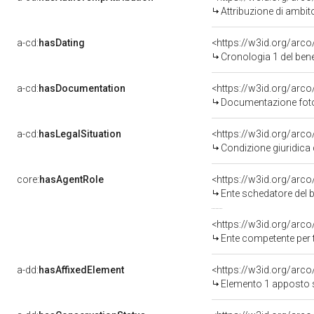
Attribuzione di ambit
a-cd:
hasDating
<https://w3id.org/arc
Cronologia 1 del be
a-cd:
hasDocumentation
Documentazione fotog
a-cd:
hasLegalSituation
Condizione giuridica 
core:
hasAgentRole
<https://w3id.org/arc
Ente schedatore del bene 
<https://w3id.org/arc
Ente competente per tutela
a-dd:
hasAffixedElement
<https://w3id.org/arc
Elemento 1 apposto 