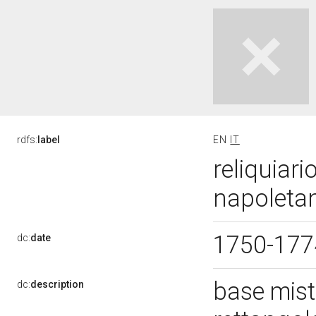
rdfs:
label
EN
IT
reliquiari
napoletan
1750-17
dc:
date
base misti
dc:
description