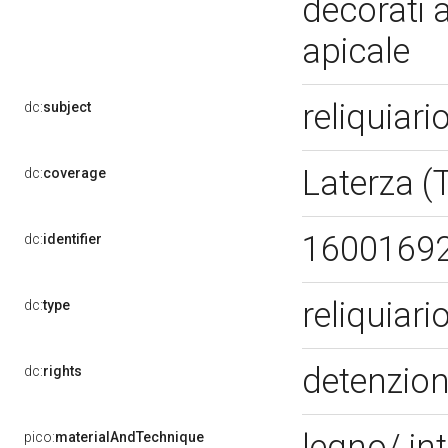
decorati a
apicale
reliquiari
dc:
subject
Laterza (
dc:
coverage
1600169
dc:
identifier
reliquiar
dc:
type
detenzion
dc:
rights
legno/ in
pico:
materialAndTechnique