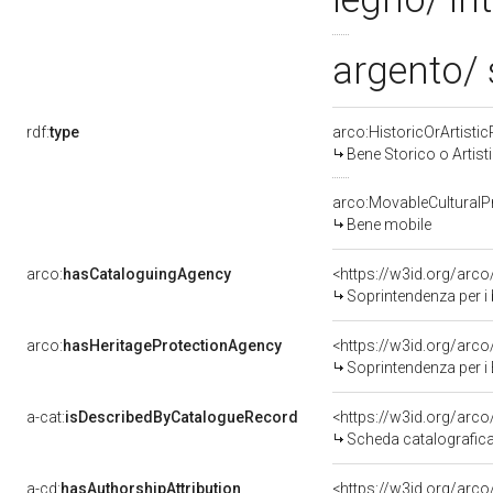
argento/ 
rdf:
type
arco:HistoricOrArtistic
Bene Storico o Artist
arco:MovableCulturalP
Bene mobile
arco:
hasCataloguingAgency
<https://w3id.org/ar
Soprintendenza per i b
arco:
hasHeritageProtectionAgency
<https://w3id.org/ar
Soprintendenza per i B
a-cat:
isDescribedByCatalogueRecord
<https://w3id.org/ar
Scheda catalografic
a-cd:
hasAuthorshipAttribution
<https://w3id.org/arco