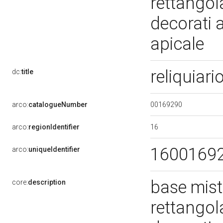
rettangol
decorati a
apicale
reliquiari
dc:
title
00169290
arco:
catalogueNumber
16
arco:
regionIdentifier
1600169
arco:
uniqueIdentifier
base misti
core:
description
rettangol