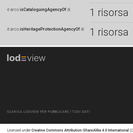
1 risorsa
è
arco:
isCataloguingAgencyOf
di
1 risorsa
è
arco:
isHeritageProtectionAgencyOf
di
SCARICA LODVIEW PER PUBBLICARE I TUOI DATI
Licensed under
Creative Commons Attribution-ShareAlike 4.0 International
(C