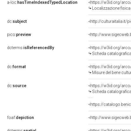
a-loc:
hasTimeIndexedTypedLocation
<https://w3id.org/ar
Localizzazione fisica
dc:
subject
<http://culturaitalia.i
pico:
preview
<http://www.sigecweb.
dcterms:
isReferencedBy
<https://w3id.org/ar
Scheda catalografic
dc:
format
<https://w3id.org/ar
Misure del bene cult
dc:
source
<https://w3id.org/ar
Scheda catalografic
<https://catalogo.benic
foaf:
depiction
<http://www.sigecweb.
dcterms:
spatial
<https://w3id.org/ar