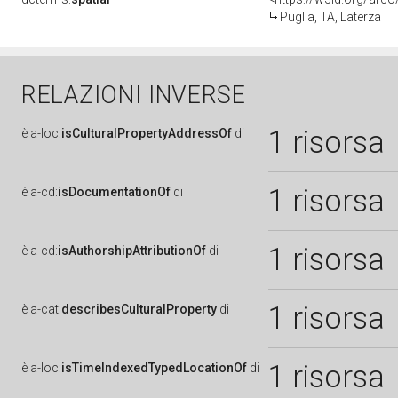
Puglia, TA, Laterza
RELAZIONI INVERSE
1 risorsa
è
a-loc:
isCulturalPropertyAddressOf
di
1 risorsa
è
a-cd:
isDocumentationOf
di
1 risorsa
è
a-cd:
isAuthorshipAttributionOf
di
1 risorsa
è
a-cat:
describesCulturalProperty
di
1 risorsa
è
a-loc:
isTimeIndexedTypedLocationOf
di