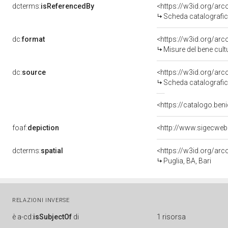
dcterms:
isReferencedBy
<https://w3id.org/a
Scheda catalografi
dc:
format
<https://w3id.org/a
Misure del bene cul
dc:
source
<https://w3id.org/a
Scheda catalografi
<https://catalogo.beni
foaf:
depiction
<http://www.sigecweb
dcterms:
spatial
<https://w3id.org/a
Puglia, BA, Bari
RELAZIONI INVERSE
è
a-cd:
isSubjectOf
di
1 risorsa