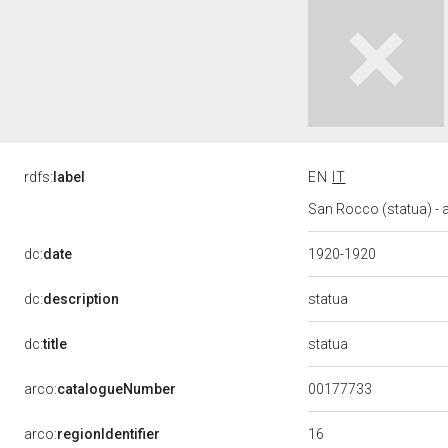
rdfs:
label
EN
IT
San Rocco (statua) - 
dc:
date
1920-1920
statua
dc:
description
statua
dc:
title
00177733
arco:
catalogueNumber
16
arco:
regionIdentifier