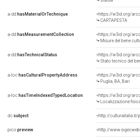
statua
a-dd:
hasMaterialOrTechnique
<https://w3id.org/arc
CARTAPESTA
a-dd:
hasMeasurementCollection
<https://w3id.org/a
Misure del bene cul
a-dd:
hasTechnicalStatus
<https://w3id.org/ar
Stato tecnico del b
a-loc:
hasCulturalPropertyAddress
<https://w3id.org/a
Puglia, BA, Bari
a-loc:
hasTimeIndexedTypedLocation
<https://w3id.org/a
Localizzazione fisi
dc:
subject
<http://culturaitalia.
pico:
preview
<http://www.sigecweb