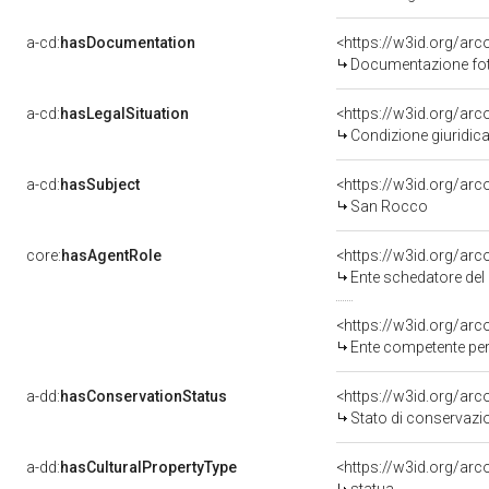
a-cd:
hasDocumentation
Documentazione foto
a-cd:
hasLegalSituation
<https://w3id.org/arc
Condizione giuridic
a-cd:
hasSubject
<https://w3id.org/a
San Rocco
core:
hasAgentRole
<https://w3id.org/ar
Ente schedatore del bene
<https://w3id.org/ar
Ente competente per tutel
a-dd:
hasConservationStatus
<https://w3id.org/ar
Stato di conservazi
a-dd:
hasCulturalPropertyType
<https://w3id.org/a