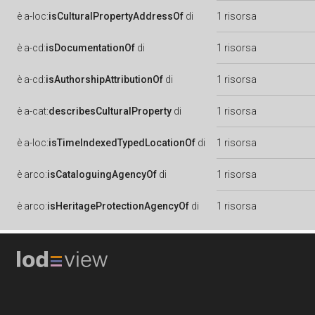
è
a-loc:
isCulturalPropertyAddressOf
di
1 risorsa
è
a-cd:
isDocumentationOf
di
1 risorsa
è
a-cd:
isAuthorshipAttributionOf
di
1 risorsa
è
a-cat:
describesCulturalProperty
di
1 risorsa
è
a-loc:
isTimeIndexedTypedLocationOf
di
1 risorsa
è
arco:
isCataloguingAgencyOf
di
1 risorsa
è
arco:
isHeritageProtectionAgencyOf
di
1 risorsa