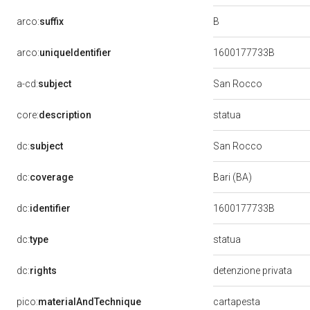
B
arco:
suffix
arco:
uniqueIdentifier
1600177733B
a-cd:
subject
San Rocco
statua
core:
description
dc:
subject
San Rocco
dc:
coverage
Bari (BA)
dc:
identifier
1600177733B
statua
dc:
type
dc:
rights
detenzione privata
pico:
materialAndTechnique
cartapesta