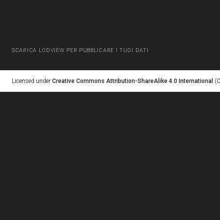
SCARICA LODVIEW PER PUBBLICARE I TUOI DATI
Licensed under
Creative Commons Attribution-ShareAlike 4.0 International
(C