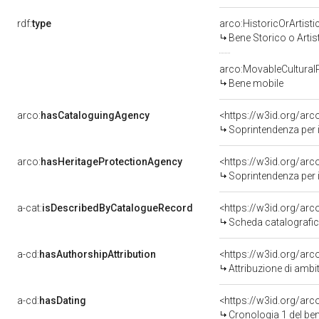
rdf:
type
arco:HistoricOrArtisti
Bene Storico o Artis
arco:MovableCultural
Bene mobile
arco:
hasCataloguingAgency
<https://w3id.org/a
Soprintendenza per i 
arco:
hasHeritageProtectionAgency
<https://w3id.org/a
Soprintendenza per i 
a-cat:
isDescribedByCatalogueRecord
<https://w3id.org/a
Scheda catalografi
a-cd:
hasAuthorshipAttribution
<https://w3id.org/arc
Attribuzione di amb
a-cd:
hasDating
<https://w3id.org/ar
Cronologia 1 del b