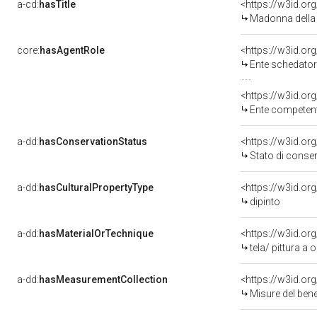
a-cd:
hasTitle
<https://w3id.o
Madonna della 
core:
hasAgentRole
<https://w3id.o
Ente schedatore del
<https://w3id.o
Ente competente per 
a-dd:
hasConservationStatus
<https://w3id.o
Stato di conse
a-dd:
hasCulturalPropertyType
<https://w3id.o
dipinto
a-dd:
hasMaterialOrTechnique
<https://w3id.org
tela/ pittura a o
a-dd:
hasMeasurementCollection
<https://w3id.o
Misure del ben