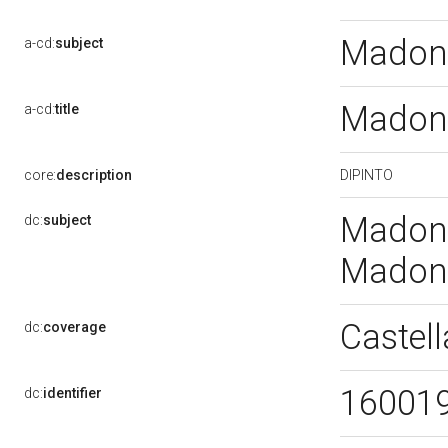
Madonn
a-cd:
subject
Madonn
a-cd:
title
DIPINTO
core:
description
Madonn
dc:
subject
Madonn
Castel
dc:
coverage
16001
dc:
identifier