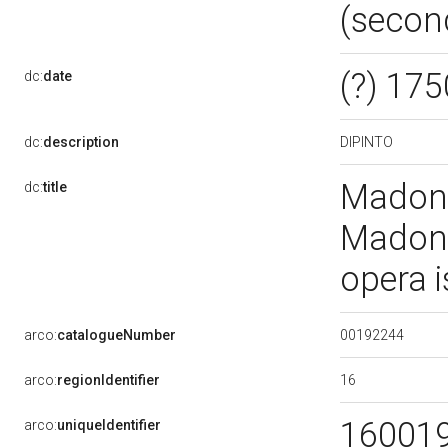
(secon
(?) 175
dc:
date
DIPINTO
dc:
description
Madonna
dc:
title
Madonn
opera i
00192244
arco:
catalogueNumber
16
arco:
regionIdentifier
16001
arco:
uniqueIdentifier