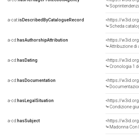
Soprintendenza 
a-cat:
isDescribedByCatalogueRecord
<https://w3id.o
Scheda catalo
a-cd:
hasAuthorshipAttribution
Attribuzione di
a-cd:
hasDating
<https://w3id.o
Cronologia 1 
a-cd:
hasDocumentation
Documentazione
a-cd:
hasLegalSituation
Condizione giur
a-cd:
hasSubject
<https://w3id.o
Madonna Con B