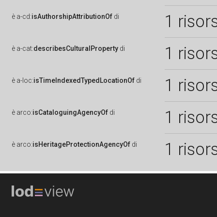
1 risor
è
a-cd:
isAuthorshipAttributionOf
di
1 risor
è
a-cat:
describesCulturalProperty
di
1 risor
è
a-loc:
isTimeIndexedTypedLocationOf
di
1 risor
è
arco:
isCataloguingAgencyOf
di
1 risor
è
arco:
isHeritageProtectionAgencyOf
di