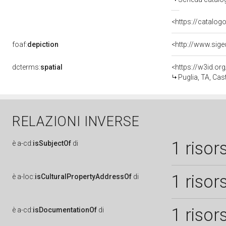
<https://catalogo
foaf:
depiction
<http://www.sig
dcterms:
spatial
<https://w3id.
Puglia, TA, Cas
RELAZIONI INVERSE
1 risor
è
a-cd:
isSubjectOf
di
1 risor
è
a-loc:
isCulturalPropertyAddressOf
di
1 risor
è
a-cd:
isDocumentationOf
di