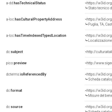
a-dd:
hasTechnicalStatus
<https://w3id.or
Stato tecnico 
a-loc:
hasCulturalPropertyAddress
<https://w3id.
Puglia, TA, Cas
a-loc:
hasTimeIndexedTypedLocation
<https://w3id.o
Localizzazione 
dc:
subject
<http://culturait
pico:
preview
<http://www.sig
dcterms:
isReferencedBy
<https://w3id.o
Scheda catalo
dc:
format
<https://w3id.o
Misure del ben
dc:
source
<https://w3id.o
Scheda catalo