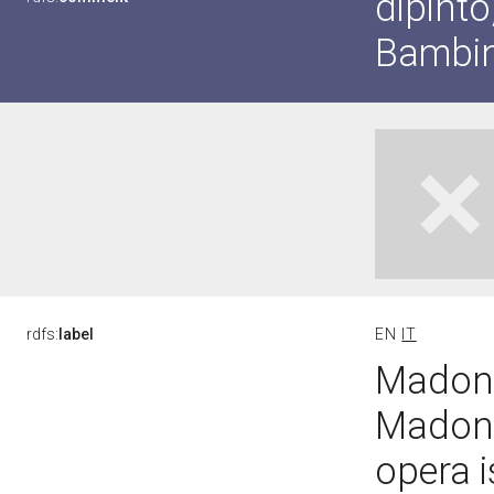
dipint
Bambin
rdfs:
label
EN
IT
Madonna
Madonn
opera i