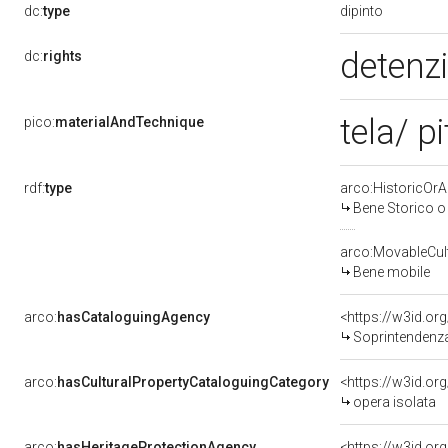
dipinto
dc:
type
detenzi
dc:
rights
tela/ p
pico:
materialAndTechnique
rdf:
type
arco:HistoricOrAr
Bene Storico o 
arco:MovableCult
Bene mobile
arco:
hasCataloguingAgency
<https://w3id.
Soprintendenza p
arco:
hasCulturalPropertyCataloguingCategory
<https://w3id.or
opera isolata
arco:
hasHeritageProtectionAgency
<https://w3id.o