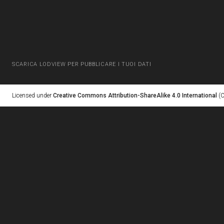
SCARICA LODVIEW PER PUBBLICARE I TUOI DATI
Licensed under
Creative Commons Attribution-ShareAlike 4.0 International
(C