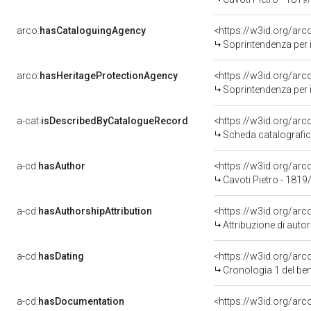
arco:
hasCataloguingAgency
<https://w3id.org/a
Soprintendenza per i 
arco:
hasHeritageProtectionAgency
<https://w3id.org/a
Soprintendenza per i 
a-cat:
isDescribedByCatalogueRecord
<https://w3id.org/a
Scheda catalografi
a-cd:
hasAuthor
<https://w3id.org/a
Cavoti Pietro - 1819
a-cd:
hasAuthorshipAttribution
<https://w3id.org/ar
Attribuzione di aut
a-cd:
hasDating
<https://w3id.org/ar
Cronologia 1 del b
a-cd:
hasDocumentation