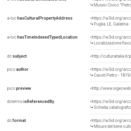
Museo Civico "Pietr
a-loc:
hasCulturalPropertyAddress
<https://w3id.org/a
Puglia, LE, Galatina
a-loc:
hasTimeIndexedTypedLocation
<https://w3id.org/ar
Localizzazione fisic
dc:
subject
<http://culturaitalia.
pico:
author
<https://w3id.org/a
Cavoti Pietro - 1819
pico:
preview
<http://www.sigecweb
dcterms:
isReferencedBy
<https://w3id.org/a
Scheda catalografi
dc:
format
<https://w3id.org/ar
Misure del bene cul