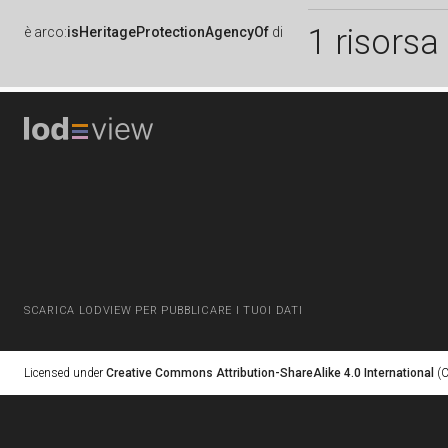
1 risorsa
è
arco:
isHeritageProtectionAgencyOf
di
SCARICA LODVIEW PER PUBBLICARE I TUOI DATI
Licensed under
Creative Commons Attribution-ShareAlike 4.0 International
(C