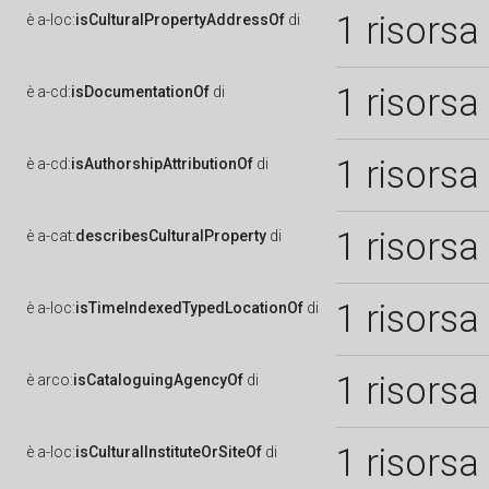
1 risorsa
è
a-loc:
isCulturalPropertyAddressOf
di
1 risorsa
è
a-cd:
isDocumentationOf
di
1 risorsa
è
a-cd:
isAuthorshipAttributionOf
di
1 risorsa
è
a-cat:
describesCulturalProperty
di
1 risorsa
è
a-loc:
isTimeIndexedTypedLocationOf
di
1 risorsa
è
arco:
isCataloguingAgencyOf
di
1 risorsa
è
a-loc:
isCulturalInstituteOrSiteOf
di