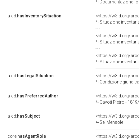
Documentazione foto
a-cd:
hasInventorySituation
<https://w3id.org/ar
Situazione inventar
<https://w3id.org/ar
Situazione inventar
<https://w3id.org/ar
Situazione inventar
a-cd:
hasLegalSituation
Condizione giuridica
a-cd:
hasPreferredAuthor
<https://w3id.org/a
Cavoti Pietro - 1819
a-cd:
hasSubject
<https://w3id.org/a
Sei Mensole
core:
hasAgentRole
<https://w3id.org/ar