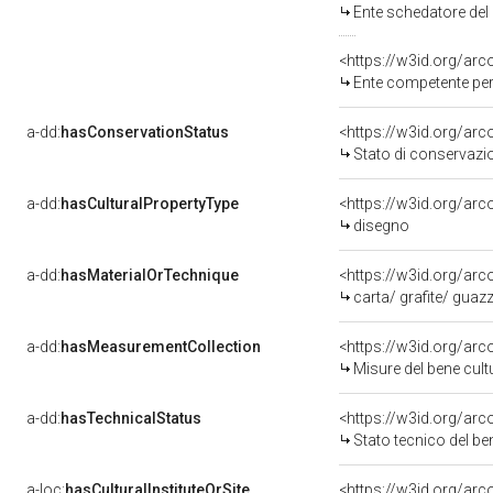
Ente schedatore del bene
<https://w3id.org/ar
Ente competente per tutel
a-dd:
hasConservationStatus
<https://w3id.org/ar
Stato di conservazi
a-dd:
hasCulturalPropertyType
<https://w3id.org/ar
disegno
a-dd:
hasMaterialOrTechnique
<https://w3id.org/arc
carta/ grafite/ guaz
a-dd:
hasMeasurementCollection
<https://w3id.org/ar
Misure del bene cul
a-dd:
hasTechnicalStatus
<https://w3id.org/ar
Stato tecnico del b
a-loc:
hasCulturalInstituteOrSite
<https://w3id.org/ar