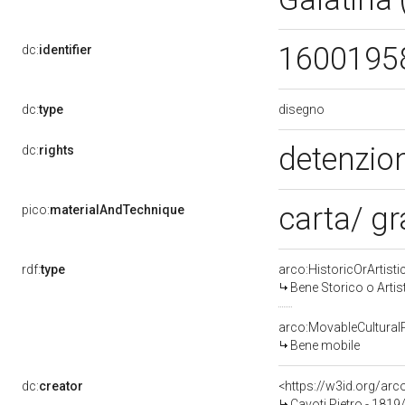
1600195
dc:
identifier
disegno
dc:
type
detenzion
dc:
rights
carta/ gr
pico:
materialAndTechnique
rdf:
type
arco:HistoricOrArtisti
Bene Storico o Artis
arco:MovableCultural
Bene mobile
dc:
creator
<https://w3id.org/a
Cavoti Pietro - 1819