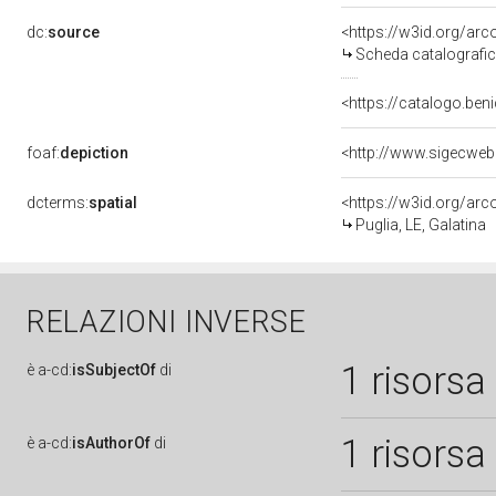
dc:
source
<https://w3id.org/a
Scheda catalografi
<https://catalogo.beni
foaf:
depiction
<http://www.sigecweb
dcterms:
spatial
<https://w3id.org/a
Puglia, LE, Galatina
RELAZIONI INVERSE
1 risorsa
è
a-cd:
isSubjectOf
di
1 risorsa
è
a-cd:
isAuthorOf
di