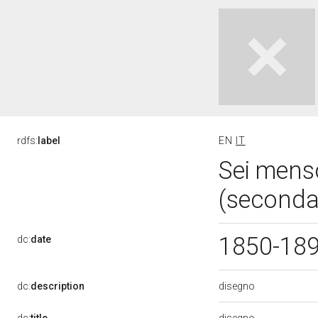
rdfs:
label
EN
IT
Sei menso
(seconda
1850-18
dc:
date
disegno
dc:
description
disegno