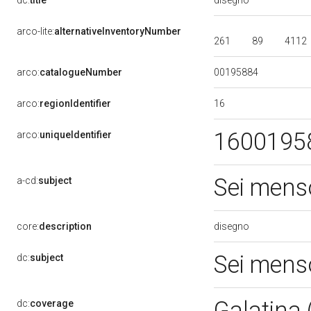
dc:
title
arco-lite:
alternativeInventoryNumber
261
89
4112
00195884
arco:
catalogueNumber
16
arco:
regionIdentifier
1600195
arco:
uniqueIdentifier
Sei mens
a-cd:
subject
disegno
core:
description
Sei mens
dc:
subject
Galatina 
dc:
coverage