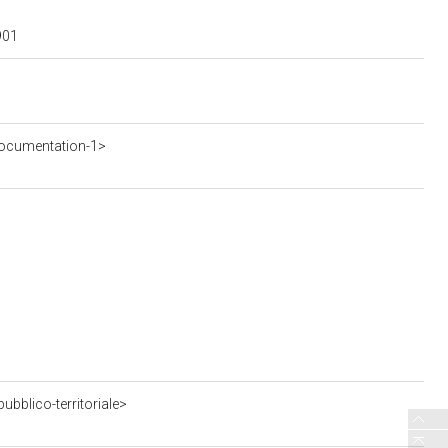
901
ocumentation-1>
bblico-territoriale>