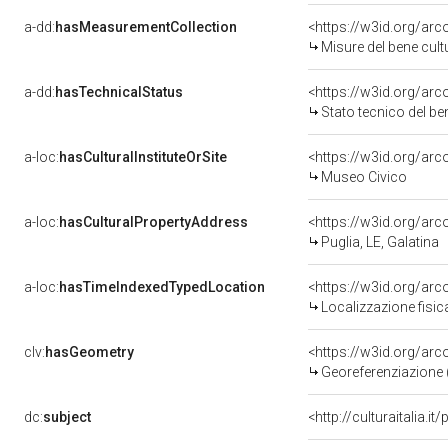
a-dd:
hasMeasurementCollection
<https://w3id.org/ar
Misure del bene cul
a-dd:
hasTechnicalStatus
<https://w3id.org/ar
Stato tecnico del b
a-loc:
hasCulturalInstituteOrSite
<https://w3id.org/ar
Museo Civico
a-loc:
hasCulturalPropertyAddress
<https://w3id.org/a
Puglia, LE, Galatina
a-loc:
hasTimeIndexedTypedLocation
<https://w3id.org/ar
Localizzazione fisic
clv:
hasGeometry
<https://w3id.org/ar
Georeferenziazione 
dc:
subject
<http://culturaitalia.