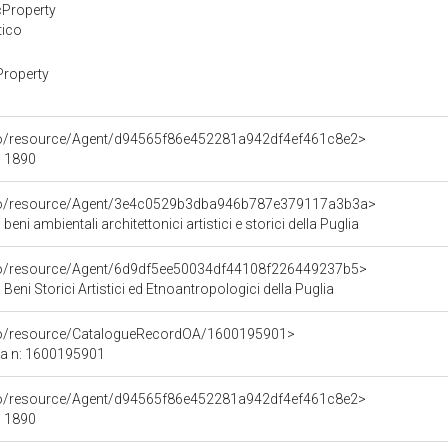
cProperty
tico
Property
rco/resource/Agent/d94565f86e452281a942df4ef461c8e2>
/ 1890
rco/resource/Agent/3e4c0529b3dba946b787e379117a3b3a>
beni ambientali architettonici artistici e storici della Puglia
rco/resource/Agent/6d9df5ee50034df44108f226449237b5>
Beni Storici Artistici ed Etnoantropologici della Puglia
rco/resource/CatalogueRecordOA/1600195901>
ca n: 1600195901
rco/resource/Agent/d94565f86e452281a942df4ef461c8e2>
/ 1890