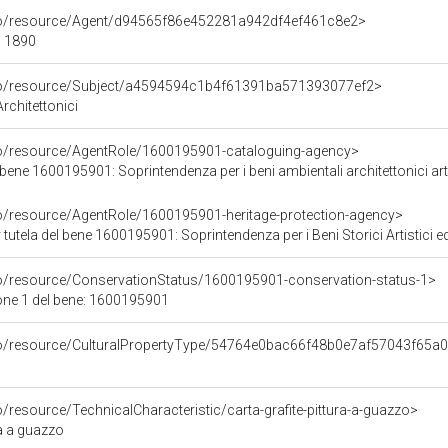
rco/resource/Agent/d94565f86e452281a942df4ef461c8e2>
/ 1890
rco/resource/Subject/a4594594c1b4f61391ba571393077ef2>
rchitettonici
co/resource/AgentRole/1600195901-cataloguing-agency>
ene 1600195901: Soprintendenza per i beni ambientali architettonici artist
co/resource/AgentRole/1600195901-heritage-protection-agency>
tutela del bene 1600195901: Soprintendenza per i Beni Storici Artistici e
co/resource/ConservationStatus/1600195901-conservation-status-1>
one 1 del bene: 1600195901
rco/resource/CulturalPropertyType/54764e0bac66f48b0e7af57043f65a
o/resource/TechnicalCharacteristic/carta-grafite-pittura-a-guazzo>
ra a guazzo