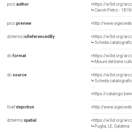
pico:
author
<https://w3id.org/a
Cavoti Pietro - 1819
pico:
preview
<http://www.sigecweb
dcterms:
isReferencedBy
<https://w3id.org/a
Scheda catalografi
dc:
format
<https://w3id.org/ar
Misure del bene cul
dc:
source
<https://w3id.org/a
Scheda catalografi
<https://catalogo.beni
foaf:
depiction
<http://www.sigecweb
dcterms:
spatial
<https://w3id.org/a
Puglia, LE, Galatina