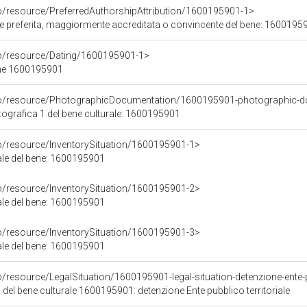
co/resource/PreferredAuthorshipAttribution/1600195901-1>
ore preferita, maggiormente accreditata o convincente del bene: 1600195
co/resource/Dating/1600195901-1>
ene 1600195901
rco/resource/PhotographicDocumentation/1600195901-photographic-d
grafica 1 del bene culturale: 1600195901
co/resource/InventorySituation/1600195901-1>
iale del bene: 1600195901
co/resource/InventorySituation/1600195901-2>
iale del bene: 1600195901
co/resource/InventorySituation/1600195901-3>
iale del bene: 1600195901
o/resource/LegalSituation/1600195901-legal-situation-detenzione-ente-pu
 del bene culturale 1600195901: detenzione Ente pubblico territoriale