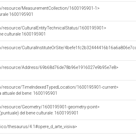
co/resource/MeasurementCollection/1600195901-1>
turale 1600195901
co/resource/CulturalEntityTechnicalStatus/1600195901>
ene culturale 1600195901
co/resource/CulturalInstituteOrSite/4befe1fc2b32444416b16a6a806e7c
rco/resource/Address/69b68d76de78b96e1916027e9b95e7e8>
co/resource/TimeIndexedTypedLocation/1600195901-current>
a attuale del bene: 1600195901
co/resource/Geometry/1600195901-geometry-point>
(puntuale) del bene culturale: 1600195901
it/pico/thesaurus/4.1#opere_d_arte_visiva>