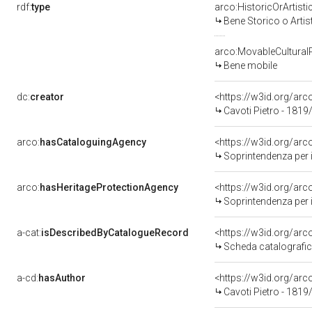
rdf:
type
arco:HistoricOrArtisti
Bene Storico o Artis
arco:MovableCultural
Bene mobile
dc:
creator
<https://w3id.org/a
Cavoti Pietro - 1819
arco:
hasCataloguingAgency
<https://w3id.org/a
Soprintendenza per i 
arco:
hasHeritageProtectionAgency
<https://w3id.org/a
Soprintendenza per i 
a-cat:
isDescribedByCatalogueRecord
<https://w3id.org/a
Scheda catalografi
a-cd:
hasAuthor
<https://w3id.org/a
Cavoti Pietro - 1819