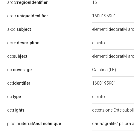
16
arco:
regionIdentifier
arco:
uniqueIdentifier
1600195901
a-cd:
subject
elementi decorativi arc
dipinto
core:
description
dc:
subject
elementi decorativi arc
dc:
coverage
Galatina (LE)
dc:
identifier
1600195901
dipinto
dc:
type
dc:
rights
detenzione Ente pubblic
pico:
materialAndTechnique
carta/ grafite/ pittura