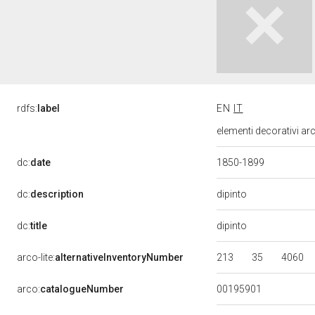
rdfs:
label
EN
IT
elementi decorativi arc
dc:
date
1850-1899
dipinto
dc:
description
dipinto
dc:
title
213
35
4060
arco-lite:
alternativeInventoryNumber
00195901
arco:
catalogueNumber