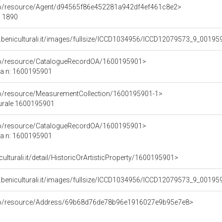
rco/resource/Agent/d94565f86e452281a942df4ef461c8e2>
/ 1890
.beniculturali.it/images/fullsize/ICCD1034956/ICCD12079573_9_00195
rco/resource/CatalogueRecordOA/1600195901>
ca n: 1600195901
co/resource/MeasurementCollection/1600195901-1>
turale 1600195901
rco/resource/CatalogueRecordOA/1600195901>
ca n: 1600195901
culturali.it/detail/HistoricOrArtisticProperty/1600195901>
.beniculturali.it/images/fullsize/ICCD1034956/ICCD12079573_9_00195
rco/resource/Address/69b68d76de78b96e1916027e9b95e7e8>