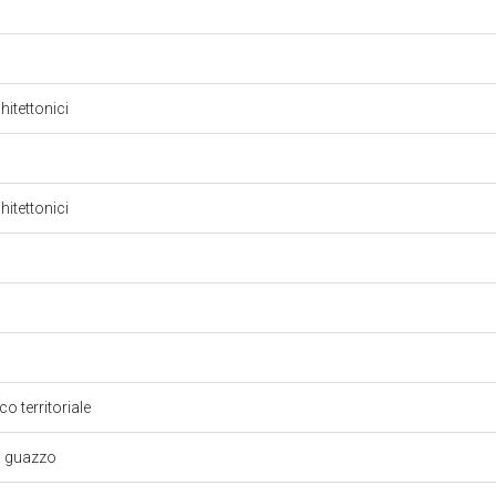
hitettonici
hitettonici
o territoriale
 a guazzo