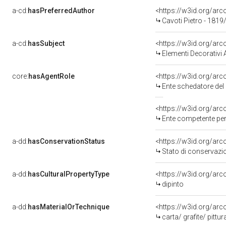
a-cd:
hasPreferredAuthor
<https://w3id.org/a
Cavoti Pietro - 1819
a-cd:
hasSubject
<https://w3id.org/a
Elementi Decorativi A
core:
hasAgentRole
<https://w3id.org/ar
Ente schedatore del b
<https://w3id.org/ar
Ente competente per 
a-dd:
hasConservationStatus
<https://w3id.org/ar
Stato di conservazi
a-dd:
hasCulturalPropertyType
<https://w3id.org/a
dipinto
a-dd:
hasMaterialOrTechnique
<https://w3id.org/arc
carta/ grafite/ pittu