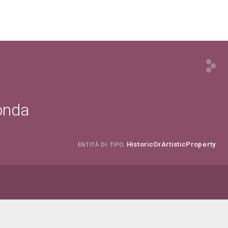
conda
HistoricOrArtisticProperty
ENTITÀ DI TIPO: