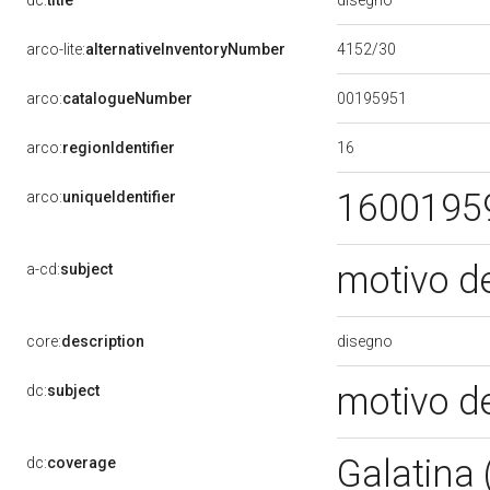
dc:
title
4152/30
arco-lite:
alternativeInventoryNumber
00195951
arco:
catalogueNumber
16
arco:
regionIdentifier
1600195
arco:
uniqueIdentifier
motivo d
a-cd:
subject
disegno
core:
description
motivo d
dc:
subject
Galatina 
dc:
coverage