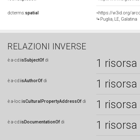
dcterms:
spatial
<https://w3id.org/a
Puglia, LE, Galatina
RELAZIONI INVERSE
1 risorsa
è
a-cd:
isSubjectOf
di
1 risorsa
è
a-cd:
isAuthorOf
di
1 risorsa
è
a-loc:
isCulturalPropertyAddressOf
di
1 risorsa
è
a-cd:
isDocumentationOf
di