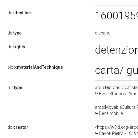
1600195
dc:
identifier
disegno
dc:
type
detenzion
dc:
rights
carta/ g
pico:
materialAndTechnique
rdf:
type
arco:HistoricOrArtisti
Bene Storico o Artis
arco:MovableCultural
Bene mobile
dc:
creator
<https://w3id.org/a
Cavoti Pietro - 1819