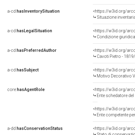
a-cd:
hasInventorySituation
<https://w3id.org/ar
Situazione inventar
a-cd:
hasLegalSituation
Condizione giuridica
a-cd:
hasPreferredAuthor
<https://w3id.org/a
Cavoti Pietro - 1819
a-cd:
hasSubject
<https://w3id.org/a
Motivo Decorativo V
core:
hasAgentRole
<https://w3id.org/ar
Ente schedatore del bene
<https://w3id.org/ar
Ente competente per tutel
a-dd:
hasConservationStatus
<https://w3id.org/ar
Stato di conservazi