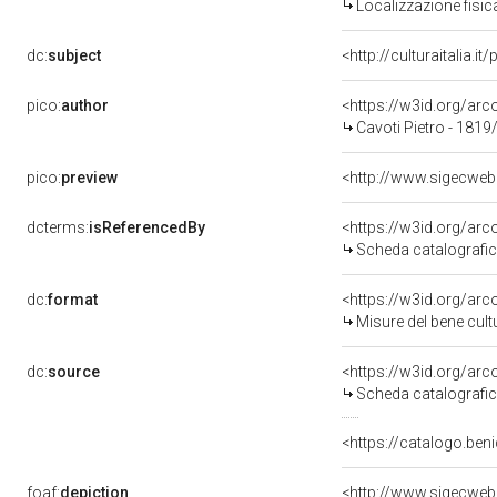
Localizzazione fisic
dc:
subject
<http://culturaitalia.
pico:
author
<https://w3id.org/a
Cavoti Pietro - 1819
pico:
preview
<http://www.sigecweb
dcterms:
isReferencedBy
<https://w3id.org/a
Scheda catalografi
dc:
format
<https://w3id.org/ar
Misure del bene cul
dc:
source
<https://w3id.org/a
Scheda catalografi
<https://catalogo.beni
foaf:
depiction
<http://www.sigecweb