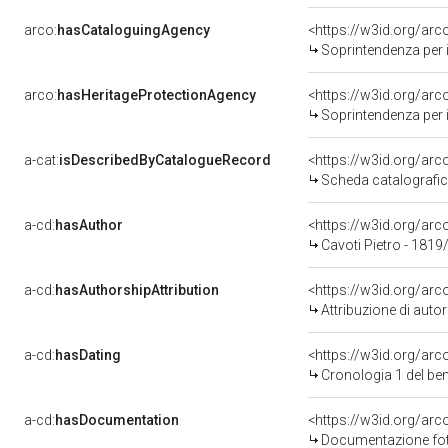
arco:
hasCataloguingAgency
<https://w3id.org/a
Soprintendenza per i 
arco:
hasHeritageProtectionAgency
<https://w3id.org/a
Soprintendenza per i 
a-cat:
isDescribedByCatalogueRecord
<https://w3id.org/a
Scheda catalografi
a-cd:
hasAuthor
<https://w3id.org/a
Cavoti Pietro - 1819
a-cd:
hasAuthorshipAttribution
<https://w3id.org/ar
Attribuzione di aut
a-cd:
hasDating
<https://w3id.org/ar
Cronologia 1 del b
a-cd:
hasDocumentation
Documentazione foto