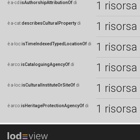
1 risorsa
è
a-cd:
isAuthorshipAttributionOf
di
1 risorsa
è
a-cat:
describesCulturalProperty
di
1 risorsa
è
a-loc:
isTimeIndexedTypedLocationOf
di
1 risorsa
è
arco:
isCataloguingAgencyOf
di
1 risorsa
è
a-loc:
isCulturalInstituteOrSiteOf
di
1 risorsa
è
arco:
isHeritageProtectionAgencyOf
di