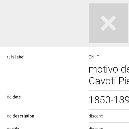
rdfs:
label
EN
IT
motivo de
Cavoti Pi
1850-18
dc:
date
disegno
dc:
description
disegno