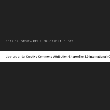
SCARICA LODVIEW PER PUBBLICARE I TUOI DATI
Licensed under
Creative Commons Attribution-ShareAlike 4.0 International
(C