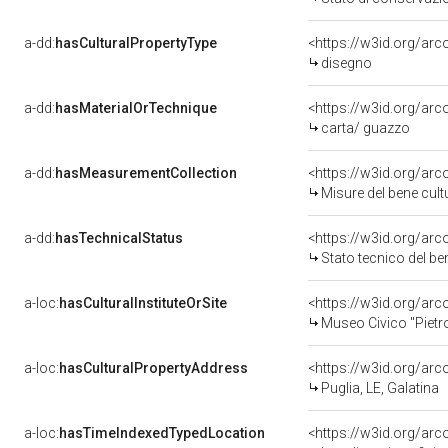
a-dd:
hasCulturalPropertyType
<https://w3id.org/ar
disegno
a-dd:
hasMaterialOrTechnique
<https://w3id.org/arc
carta/ guazzo
a-dd:
hasMeasurementCollection
<https://w3id.org/ar
Misure del bene cul
a-dd:
hasTechnicalStatus
<https://w3id.org/ar
Stato tecnico del b
a-loc:
hasCulturalInstituteOrSite
<https://w3id.org/ar
Museo Civico "Pietr
a-loc:
hasCulturalPropertyAddress
<https://w3id.org/a
Puglia, LE, Galatina
a-loc:
hasTimeIndexedTypedLocation
<https://w3id.org/ar