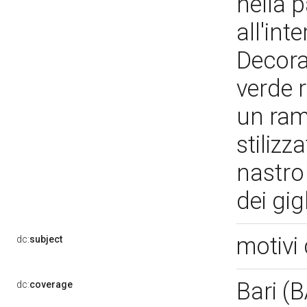
nella p
all'int
Decora
verde 
un ram
stilizz
nastro 
dei gig
motivi 
dc:
subject
Bari (
dc:
coverage