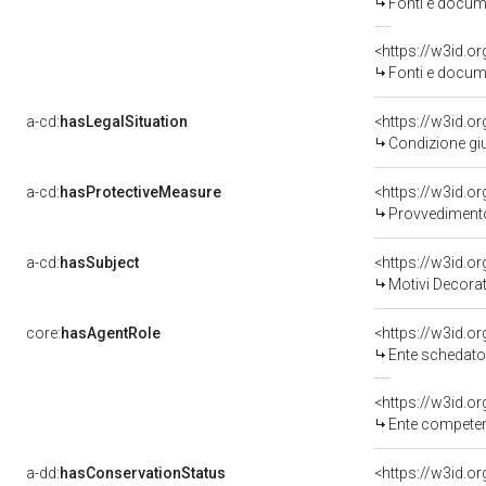
Fonti e docume
<https://w3id.
Fonti e docume
a-cd:
hasLegalSituation
<https://w3id.o
Condizione giu
a-cd:
hasProtectiveMeasure
<https://w3id.o
Provvedimento 
a-cd:
hasSubject
<https://w3id.
Motivi Decorat
core:
hasAgentRole
<https://w3id.
Ente schedatore de
<https://w3id.o
Ente competente per 
a-dd:
hasConservationStatus
<https://w3id.o