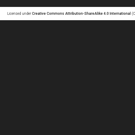
Licensed under
Creative Commons Attribution-ShareAlike 4.0 International
(C