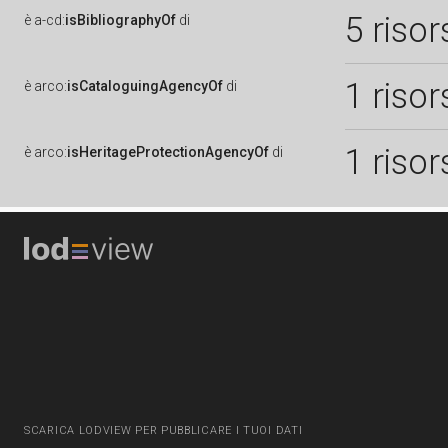
5 risor
è
a-cd:
isBibliographyOf
di
1 risor
è
arco:
isCataloguingAgencyOf
di
1 risor
è
arco:
isHeritageProtectionAgencyOf
di
SCARICA LODVIEW PER PUBBLICARE I TUOI DATI