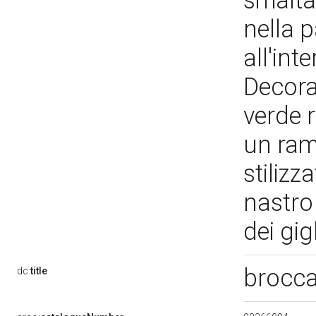
smalta
nella p
all'int
Decora
verde 
un ram
stilizz
nastro 
dei gig
brocca
dc:
title