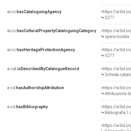
arco:
hasCataloguingAgency
<https://w3id.
S277
arco:
hasCulturalPropertyCataloguingCategory
<https://w3id.o
opera isolata
arco:
hasHeritageProtectionAgency
<https://w3id.
S277
a-cat:
isDescribedByCatalogueRecord
<https://w3id.
Scheda catalo
a-cd:
hasAuthorshipAttribution
Attribuzione d
a-cd:
hasBibliography
<https://w3id.o
Bibliografia 1
<https://w3id.o