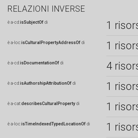
RELAZIONI INVERSE
1 risor
è
a-cd:
isSubjectOf
di
1 risor
è
a-loc:
isCulturalPropertyAddressOf
di
4 risor
è
a-cd:
isDocumentationOf
di
1 risor
è
a-cd:
isAuthorshipAttributionOf
di
1 risor
è
a-cat:
describesCulturalProperty
di
1 risor
è
a-loc:
isTimeIndexedTypedLocationOf
di