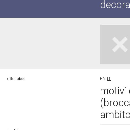
decorat
rdfs:
label
EN
IT
motivi 
(brocca
ambito