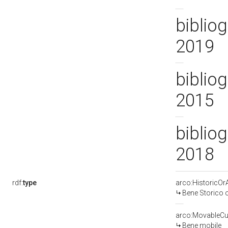
bibliog
2019
bibliog
2015
bibliog
2018
rdf:
type
arco:HistoricOrA
Bene Storico o
arco:MovableCul
Bene mobile