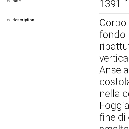
1391-
dc:
date
Corpo a
dc:
description
fondo 
ribattu
vertica
Anse a 
costol
nella 
Foggia
fine di