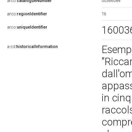
00366084
arco:
catalogueNumber
16
arco:
regionIdentifier
16003
arco:
uniqueIdentifier
Esempl
a-cd:
historicalInformation
"Ricca
dall'o
appass
in cinq
raccols
compre