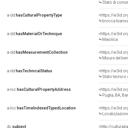
Stato di cons
a-dd:
hasCulturalPropertyType
<https://w3id.
brocca bians
a-dd:
hasMaterialOrTechnique
<https://w3id.o
Maiolica
a-dd:
hasMeasurementCollection
<https://w3id.
Misure del be
a-dd:
hasTechnicalStatus
<https://w3id.o
Stato tecnico
a-loc:
hasCulturalPropertyAddress
<https://w3id.
Puglia, BA, Bar
a-loc:
hasTimeIndexedTypedLocation
<https://w3id.
Localizzazione
dc:
subject
<http://culturai