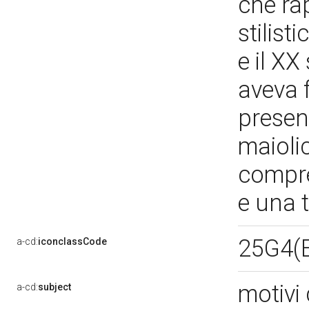
che ra
stilist
e il XX
aveva 
presen
maioli
compre
e una t
25G4(E
a-cd:
iconclassCode
motivi 
a-cd:
subject