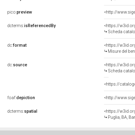
pico:
preview
dcterms:
isReferencedBy
<https://w3id.
Scheda catalo
dc:
format
<https://w3id.
Misure del be
dc:
source
<https://w3id.
Scheda catalo
<https://catalog
foaf:
depiction
dcterms:
spatial
<https://w3id.
Puglia, BA, Bar