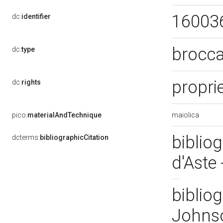
16003
dc:
identifier
brocca
dc:
type
propri
dc:
rights
maiolica
pico:
materialAndTechnique
bibliog
dcterms:
bibliographicCitation
d'Aste
bibliog
Johns