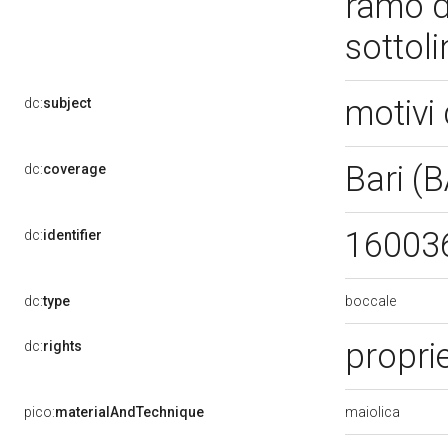
ramo d
sottoli
motivi 
dc:
subject
Bari (
dc:
coverage
16003
dc:
identifier
boccale
dc:
type
propri
dc:
rights
maiolica
pico:
materialAndTechnique