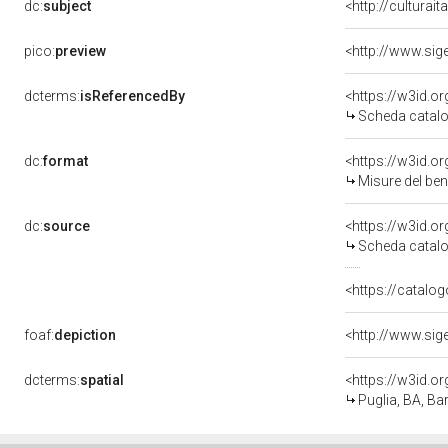
dc:
subject
<http://culturai
pico:
preview
dcterms:
isReferencedBy
<https://w3id.
Scheda catalo
dc:
format
<https://w3id.
Misure del be
dc:
source
<https://w3id.
Scheda catalo
<https://catalog
foaf:
depiction
dcterms:
spatial
<https://w3id.
Puglia, BA, Bar