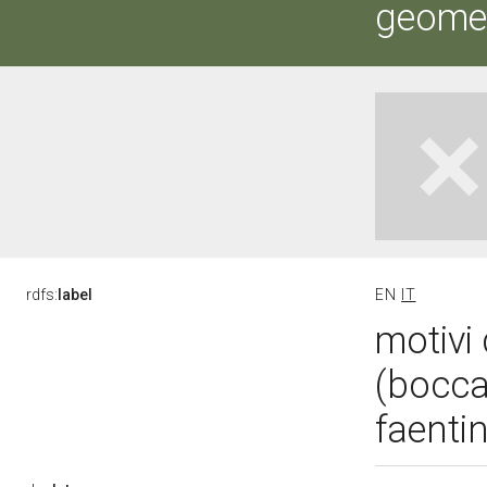
geometr
rdfs:
label
EN
IT
motivi 
(bocca
faentin