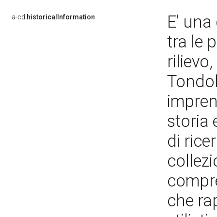
E' una 
a-cd:
historicalInformation
tra le 
rilievo
Tondol
impren
storia 
di rice
collezi
compre
che ra