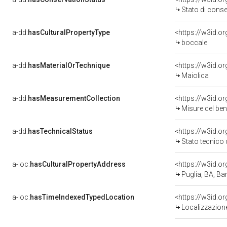
Stato di cons
a-dd:
hasCulturalPropertyType
<https://w3id.
boccale
a-dd:
hasMaterialOrTechnique
<https://w3id.o
Maiolica
a-dd:
hasMeasurementCollection
<https://w3id.
Misure del be
a-dd:
hasTechnicalStatus
<https://w3id.o
Stato tecnico
a-loc:
hasCulturalPropertyAddress
<https://w3id.
Puglia, BA, Bar
a-loc:
hasTimeIndexedTypedLocation
<https://w3id.
Localizzazione