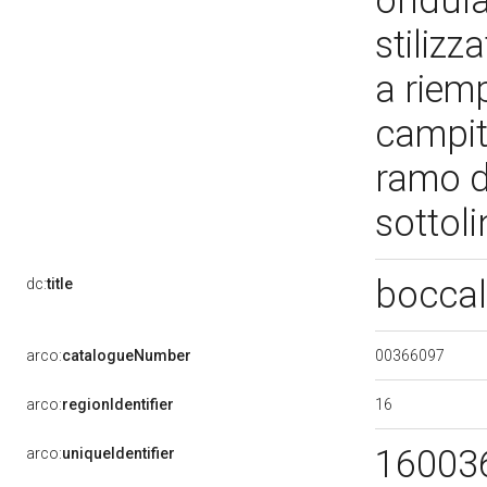
ondula
stilizz
a riem
campite
ramo d
sottoli
boccal
dc:
title
00366097
arco:
catalogueNumber
16
arco:
regionIdentifier
16003
arco:
uniqueIdentifier