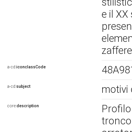
stilist
e il XX
presen
element
zaffere
48A98
a-cd:
iconclassCode
motivi 
a-cd:
subject
Profil
core:
description
tronco