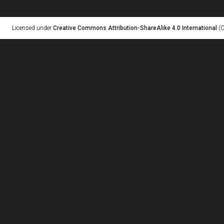
Licensed under
Creative Commons Attribution-ShareAlike 4.0 International
(C