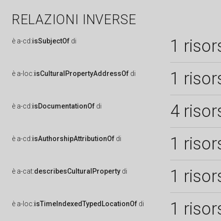
RELAZIONI INVERSE
1 risor
è
a-cd:
isSubjectOf
di
1 risor
è
a-loc:
isCulturalPropertyAddressOf
di
4 risor
è
a-cd:
isDocumentationOf
di
1 risor
è
a-cd:
isAuthorshipAttributionOf
di
1 risor
è
a-cat:
describesCulturalProperty
di
1 risor
è
a-loc:
isTimeIndexedTypedLocationOf
di