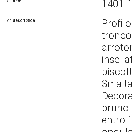
1401-
dc:
date
Profil
dc:
description
tronco
arroto
insell
biscott
Smalta
Decoraz
bruno 
entro f