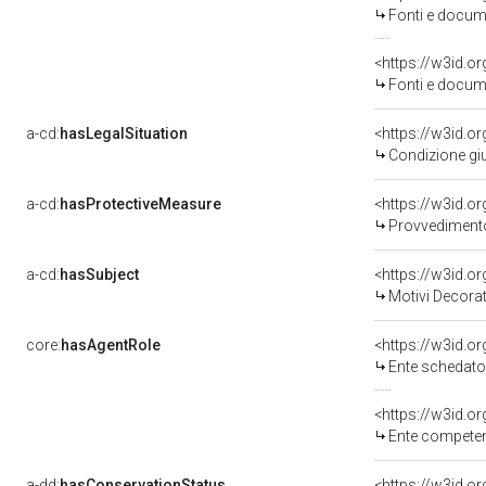
Fonti e docume
<https://w3id.
Fonti e docume
a-cd:
hasLegalSituation
<https://w3id.o
Condizione giu
a-cd:
hasProtectiveMeasure
<https://w3id.o
Provvedimento 
a-cd:
hasSubject
<https://w3id.
Motivi Decorat
core:
hasAgentRole
<https://w3id.
Ente schedatore de
<https://w3id.o
Ente competente per 
a-dd:
hasConservationStatus
<https://w3id.o