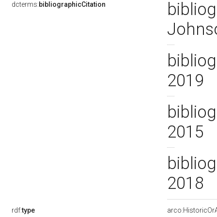
bibliog
dcterms:
bibliographicCitation
Johns
bibliog
2019
bibliog
2015
bibliog
2018
rdf:
type
arco:HistoricOrA