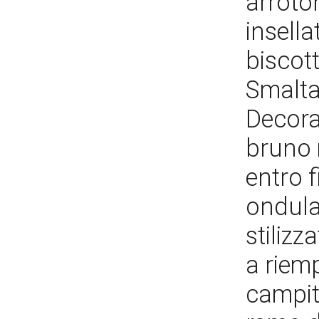
arroto
insell
biscott
Smalta
Decoraz
bruno 
entro f
ondula
stilizz
a riem
campite