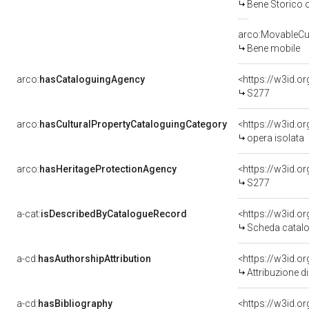
Bene Storico o
arco:MovableCul
Bene mobile
arco:
hasCataloguingAgency
<https://w3id.
S277
arco:
hasCulturalPropertyCataloguingCategory
<https://w3id.o
opera isolata
arco:
hasHeritageProtectionAgency
<https://w3id.
S277
a-cat:
isDescribedByCatalogueRecord
<https://w3id.
Scheda catalo
a-cd:
hasAuthorshipAttribution
Attribuzione d
a-cd:
hasBibliography
<https://w3id.o