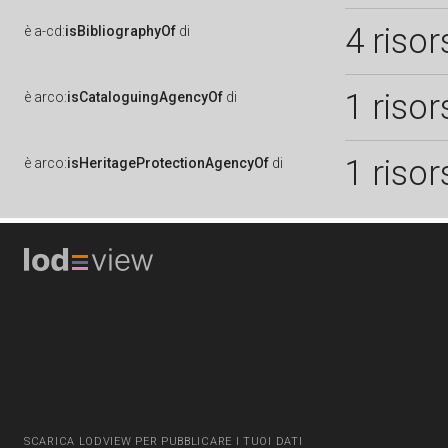
4 risor
è
a-cd:
isBibliographyOf
di
1 risor
è
arco:
isCataloguingAgencyOf
di
1 risor
è
arco:
isHeritageProtectionAgencyOf
di
SCARICA LODVIEW PER PUBBLICARE I TUOI DATI