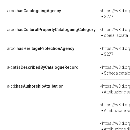
arco:
hasCataloguingAgency
<https://w3id.
S277
arco:
hasCulturalPropertyCataloguingCategory
<https://w3id.o
opera isolata
arco:
hasHeritageProtectionAgency
<https://w3id.
S277
a-cat:
isDescribedByCatalogueRecord
<https://w3id.
Scheda catalo
a-cd:
hasAuthorshipAttribution
<https://w3id.o
Attribuzione s
<https://w3id.o
Attribuzione s
Attribuzione d