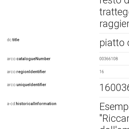
resto d
tratteg
raggie
piatto
dc:
title
00366108
arco:
catalogueNumber
16
arco:
regionIdentifier
16003
arco:
uniqueIdentifier
Esempl
a-cd:
historicalInformation
"Ricca