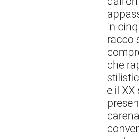
dall'o
appass
in cinq
raccols
compre
che ra
stilist
e il XX
presen
carena
conven