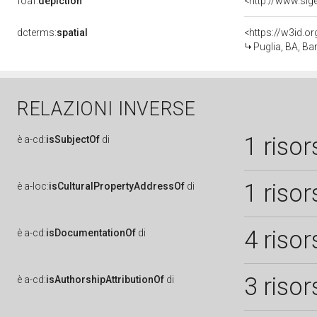
foaf:
depiction
dcterms:
spatial
<https://w3id.
Puglia, BA, Bar
RELAZIONI INVERSE
1 risor
è
a-cd:
isSubjectOf
di
1 risor
è
a-loc:
isCulturalPropertyAddressOf
di
4 risor
è
a-cd:
isDocumentationOf
di
3 risor
è
a-cd:
isAuthorshipAttributionOf
di