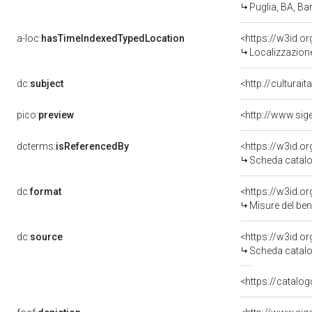
Puglia, BA, Bar
a-loc:
hasTimeIndexedTypedLocation
<https://w3id.
Localizzazione
dc:
subject
<http://culturai
pico:
preview
dcterms:
isReferencedBy
<https://w3id.
Scheda catalo
dc:
format
<https://w3id.
Misure del be
dc:
source
<https://w3id.
Scheda catalo
<https://catalog