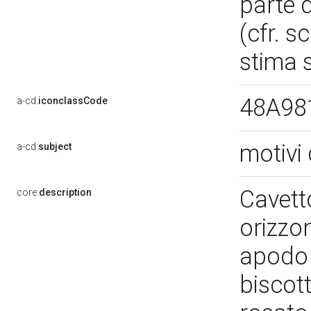
parte 
(cfr. s
stima s
48A98
a-cd:
iconclassCode
motivi 
a-cd:
subject
Cavett
core:
description
orizzo
apodo 
biscott