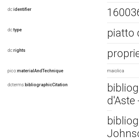
16003
dc:
identifier
piatto
dc:
type
propri
dc:
rights
maiolica
pico:
materialAndTechnique
bibliog
dcterms:
bibliographicCitation
d'Aste
bibliog
Johns