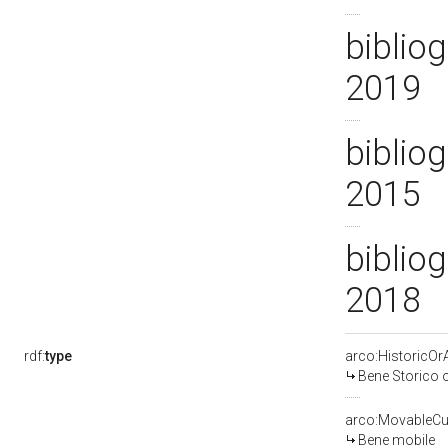
bibliog
2019
bibliog
2015
bibliog
2018
rdf:
type
arco:HistoricOrA
Bene Storico o
arco:MovableCul
Bene mobile