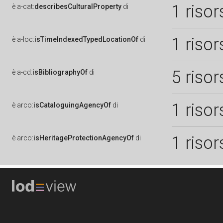
1 risor
è
a-cat:
describesCulturalProperty
di
1 risor
è
a-loc:
isTimeIndexedTypedLocationOf
di
5 risor
è
a-cd:
isBibliographyOf
di
1 risor
è
arco:
isCataloguingAgencyOf
di
1 risor
è
arco:
isHeritageProtectionAgencyOf
di