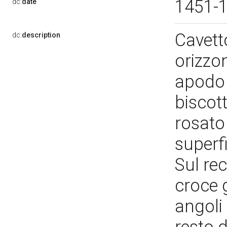
1451-
dc:
date
Cavett
dc:
description
orizzo
apodo 
biscott
rosato 
superfi
Sul rec
croce 
angoli