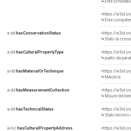
Ente schedatore de
<https://w3id.o
Ente competente per 
a-dd:
hasConservationStatus
<https://w3id.o
Stato di cons
a-dd:
hasCulturalPropertyType
<https://w3id.
piatto da para
a-dd:
hasMaterialOrTechnique
<https://w3id.o
Maiolica
a-dd:
hasMeasurementCollection
<https://w3id.
Misure del be
a-dd:
hasTechnicalStatus
<https://w3id.o
Stato tecnico
a-loc:
hasCulturalPropertyAddress
<https://w3id.