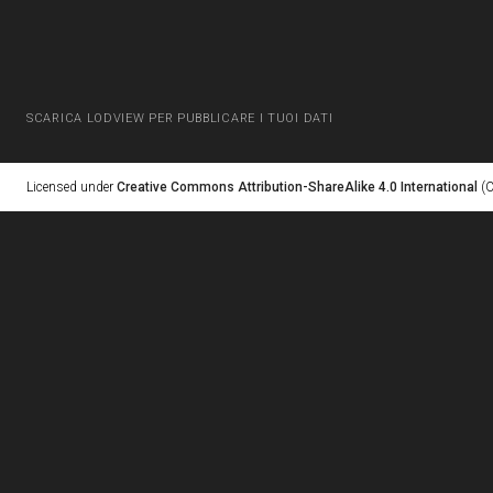
SCARICA LODVIEW PER PUBBLICARE I TUOI DATI
Licensed under
Creative Commons Attribution-ShareAlike 4.0 International
(C