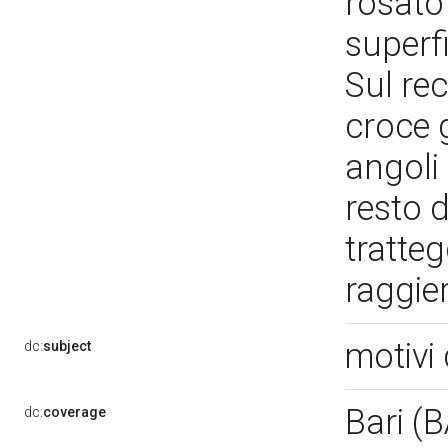
rosato 
superfi
Sul rec
croce 
angoli
resto d
tratteg
raggie
motivi 
dc:
subject
Bari (
dc:
coverage