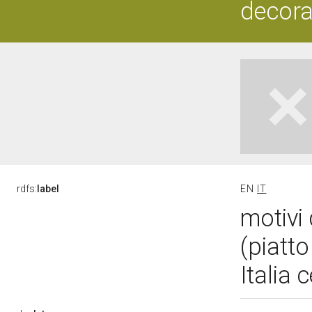
decorat
rdfs:
label
EN
IT
motivi 
(piatto
Italia