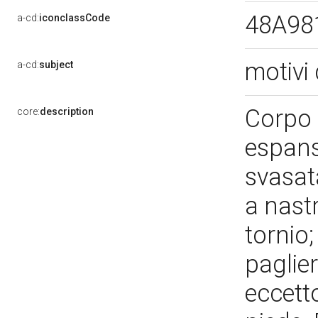
48A98
a-cd:
iconclassCode
motivi 
a-cd:
subject
Corpo 
core:
description
espans
svasata
a nast
tornio;
paglie
eccett