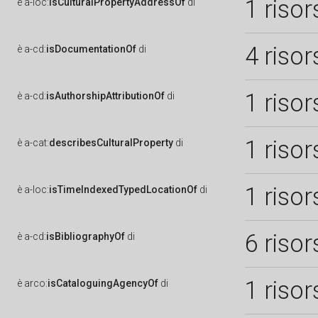
1 risor
è
a-loc:
isCulturalPropertyAddressOf
di
4 risor
è
a-cd:
isDocumentationOf
di
1 risor
è
a-cd:
isAuthorshipAttributionOf
di
1 risor
è
a-cat:
describesCulturalProperty
di
1 risor
è
a-loc:
isTimeIndexedTypedLocationOf
di
6 risor
è
a-cd:
isBibliographyOf
di
1 risor
è
arco:
isCataloguingAgencyOf
di