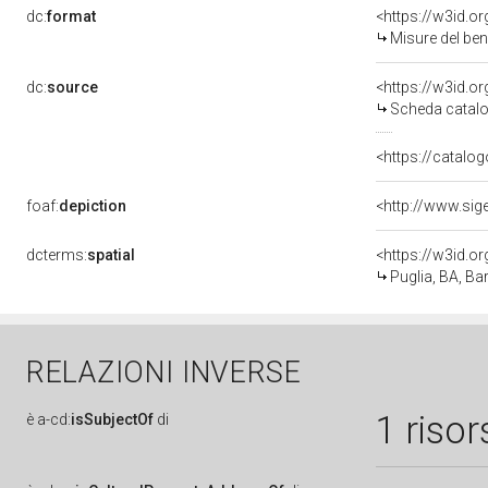
dc:
format
<https://w3id.
Misure del be
dc:
source
<https://w3id.
Scheda catalo
<https://catalog
foaf:
depiction
dcterms:
spatial
<https://w3id.
Puglia, BA, Bar
RELAZIONI INVERSE
1 risor
è
a-cd:
isSubjectOf
di