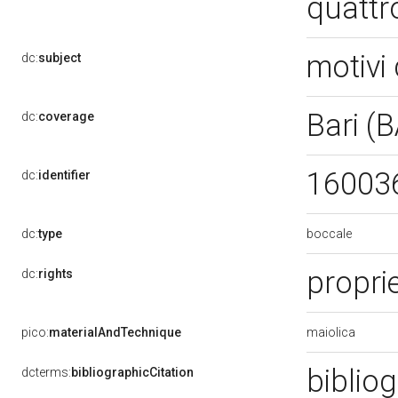
quattro
motivi 
dc:
subject
Bari (
dc:
coverage
16003
dc:
identifier
boccale
dc:
type
propri
dc:
rights
maiolica
pico:
materialAndTechnique
bibliog
dcterms:
bibliographicCitation