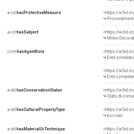
a-cd:
hasProtectiveMeasure
<https://w3id.o
Provvedimento 
a-cd:
hasSubject
<https://w3id.
Motivi Decorat
core:
hasAgentRole
<https://w3id.
Ente schedatore de
<https://w3id.o
Ente competente per 
a-dd:
hasConservationStatus
<https://w3id.o
Stato di cons
a-dd:
hasCulturalPropertyType
<https://w3id.
boccale
a-dd:
hasMaterialOrTechnique
<https://w3id.o