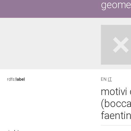
geometr
rdfs:
label
EN
IT
motivi 
(bocca
faenti