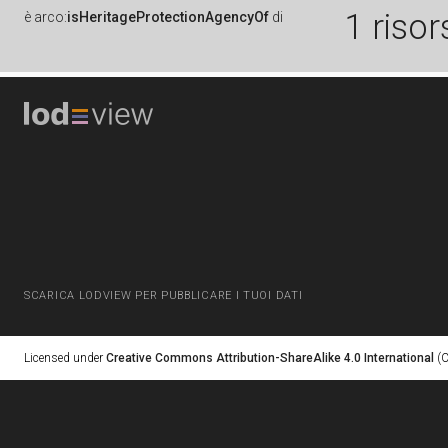
1 risor
è
arco:
isHeritageProtectionAgencyOf
di
SCARICA LODVIEW PER PUBBLICARE I TUOI DATI
Licensed under
Creative Commons Attribution-ShareAlike 4.0 International
(C