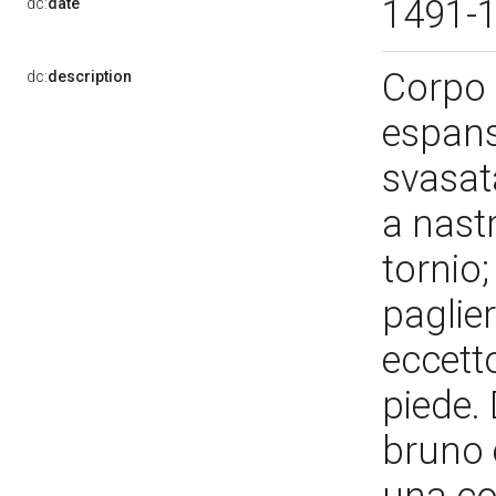
1491-
dc:
date
Corpo 
dc:
description
espans
svasata
a nast
tornio;
paglie
eccett
piede. 
bruno e