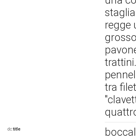
una cor
staglia
regge 
grosso
pavone"
trattin
pennell
tra fil
"clavet
quattro
boccal
dc:
title