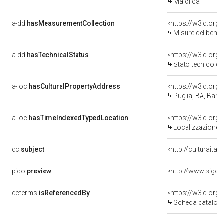
Maiolica
a-dd:
hasMeasurementCollection
<https://w3id.
Misure del be
a-dd:
hasTechnicalStatus
<https://w3id.o
Stato tecnico
a-loc:
hasCulturalPropertyAddress
<https://w3id.
Puglia, BA, Bar
a-loc:
hasTimeIndexedTypedLocation
<https://w3id.
Localizzazione
dc:
subject
<http://culturai
pico:
preview
dcterms:
isReferencedBy
<https://w3id.
Scheda catalo