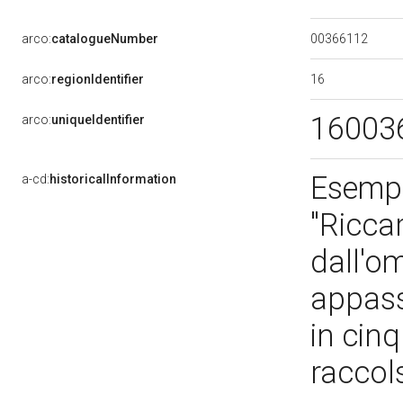
00366112
arco:
catalogueNumber
16
arco:
regionIdentifier
16003
arco:
uniqueIdentifier
Esempl
a-cd:
historicalInformation
"Ricca
dall'o
appass
in cinq
raccols