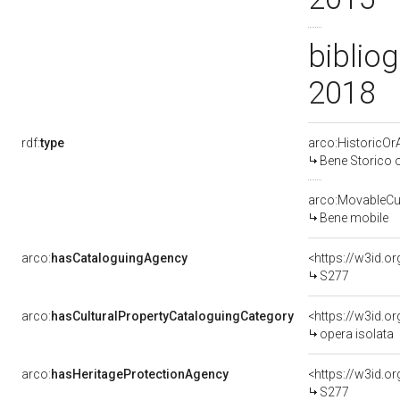
bibliog
2018
rdf:
type
arco:HistoricOrA
Bene Storico o
arco:MovableCul
Bene mobile
arco:
hasCataloguingAgency
<https://w3id.
S277
arco:
hasCulturalPropertyCataloguingCategory
<https://w3id.o
opera isolata
arco:
hasHeritageProtectionAgency
<https://w3id.
S277