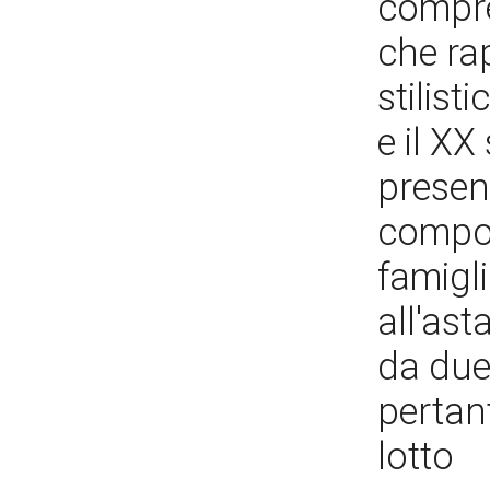
compre
che ra
stilist
e il XX
presen
compos
famigli
all'as
da due
pertant
lotto