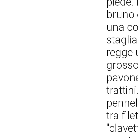
piede. 
bruno e
una cor
staglia
regge 
grosso
pavone"
trattin
pennell
tra fil
"clavet