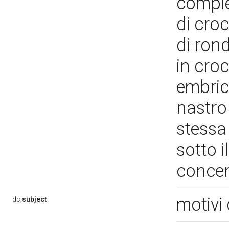
comple
di cro
di ron
in croc
embric
nastro 
stessa 
sotto i
concen
motivi 
dc:
subject