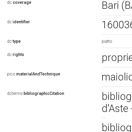
Bari (
dc:
coverage
16003
dc:
identifier
piatto
dc:
type
propri
dc:
rights
maioli
pico:
materialAndTechnique
bibliog
dcterms:
bibliographicCitation
d'Aste
bibliog