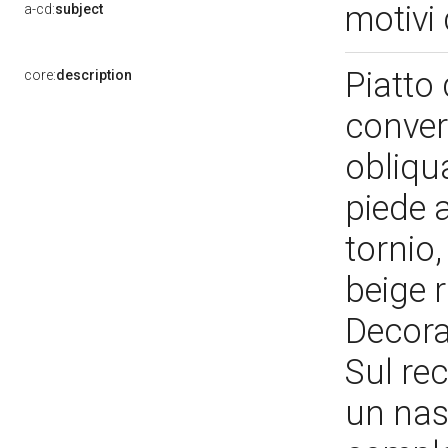
motivi 
a-cd:
subject
Piatto 
core:
description
converg
obliqua
piede a
tornio,
beige 
Decoraz
Sul rec
un nast