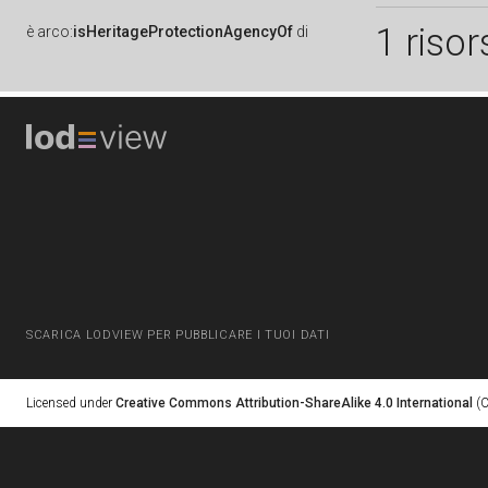
1 risor
è
arco:
isHeritageProtectionAgencyOf
di
SCARICA LODVIEW PER PUBBLICARE I TUOI DATI
Licensed under
Creative Commons Attribution-ShareAlike 4.0 International
(C