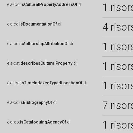
1 risor
è
a-loc:
isCulturalPropertyAddressOf
di
4 risor
è
a-cd:
isDocumentationOf
di
1 risor
è
a-cd:
isAuthorshipAttributionOf
di
1 risor
è
a-cat:
describesCulturalProperty
di
1 risor
è
a-loc:
isTimeIndexedTypedLocationOf
di
7 risor
è
a-cd:
isBibliographyOf
di
1 risor
è
arco:
isCataloguingAgencyOf
di