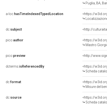
Puglia, BA, Bar
a-loc:
hasTimeIndexedTypedLocation
<https://w3id.
Localizzazione
dc:
subject
<http://culturai
pico:
author
<https://w3id.
Mastro Giorgio
pico:
preview
dcterms:
isReferencedBy
<https://w3id.
Scheda catalo
dc:
format
<https://w3id.
Misure del be
dc:
source
<https://w3id.
Scheda catalo