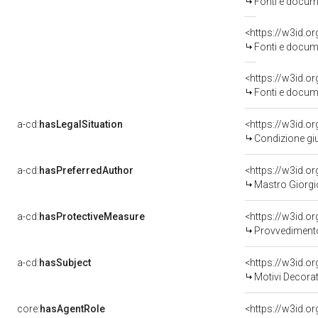
Fonti e docume
<https://w3id.
Fonti e docume
<https://w3id.
Fonti e docume
a-cd:
hasLegalSituation
<https://w3id.o
Condizione giu
a-cd:
hasPreferredAuthor
<https://w3id.
Mastro Giorgio
a-cd:
hasProtectiveMeasure
<https://w3id.o
Provvedimento 
a-cd:
hasSubject
<https://w3id.
Motivi Decorat
core:
hasAgentRole
<https://w3id.