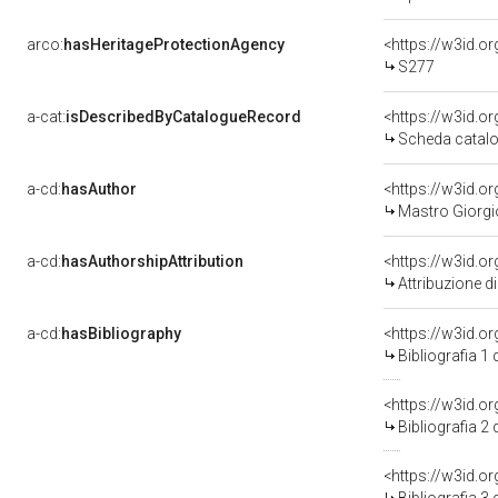
arco:
hasHeritageProtectionAgency
<https://w3id.
S277
a-cat:
isDescribedByCatalogueRecord
<https://w3id.
Scheda catalo
a-cd:
hasAuthor
<https://w3id.
Mastro Giorgio
a-cd:
hasAuthorshipAttribution
<https://w3id.o
Attribuzione d
a-cd:
hasBibliography
<https://w3id.o
Bibliografia 1
<https://w3id.o
Bibliografia 2
<https://w3id.o