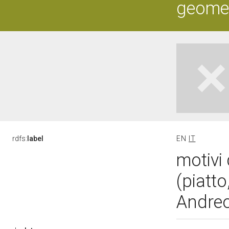
geometr
rdfs:
label
EN
IT
motivi 
(piatto
Andreo