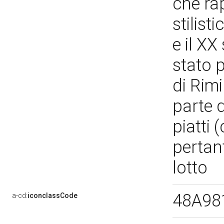
che ra
stilist
e il XX
stato 
di Rimi
parte 
piatti 
pertant
lotto
48A98
a-cd:
iconclassCode