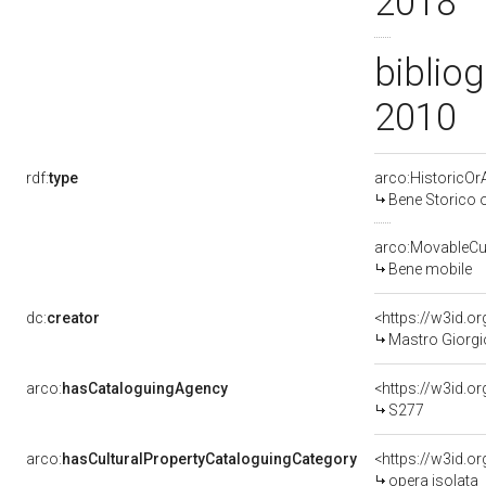
2018
bibliog
2010
rdf:
type
arco:HistoricOrA
Bene Storico o
arco:MovableCul
Bene mobile
dc:
creator
<https://w3id.
Mastro Giorgio
arco:
hasCataloguingAgency
<https://w3id.
S277
arco:
hasCulturalPropertyCataloguingCategory
<https://w3id.o
opera isolata