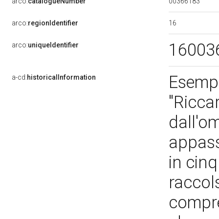
00366183
arco:
catalogueNumber
16
arco:
regionIdentifier
16003
arco:
uniqueIdentifier
Esempl
a-cd:
historicalInformation
"Ricca
dall'o
appass
in cinq
raccols
compre