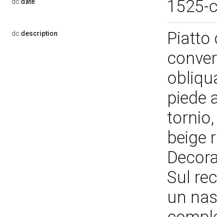
1525-
dc:
date
Piatto 
dc:
description
converg
obliqua
piede a
tornio,
beige 
Decoraz
Sul rec
un nast