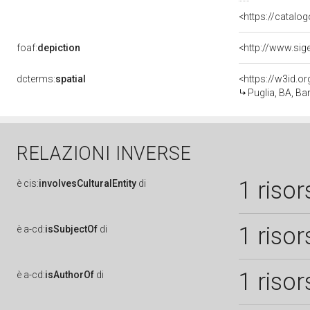
<https://catalog
foaf:
depiction
dcterms:
spatial
<https://w3id.
Puglia, BA, Bar
RELAZIONI INVERSE
1 risor
è
cis:
involvesCulturalEntity
di
1 risor
è
a-cd:
isSubjectOf
di
1 risor
è
a-cd:
isAuthorOf
di