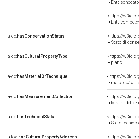
Ente schedatore de
<https://w3id.o
Ente competente per 
a-dd:
hasConservationStatus
<https://w3id.o
Stato di cons
a-dd:
hasCulturalPropertyType
piatto
a-dd:
hasMaterialOrTechnique
<https://w3id.o
maiolica/ a lu
a-dd:
hasMeasurementCollection
<https://w3id.
Misure del be
a-dd:
hasTechnicalStatus
<https://w3id.o
Stato tecnico
a-loc:
hasCulturalPropertyAddress
<https://w3id.