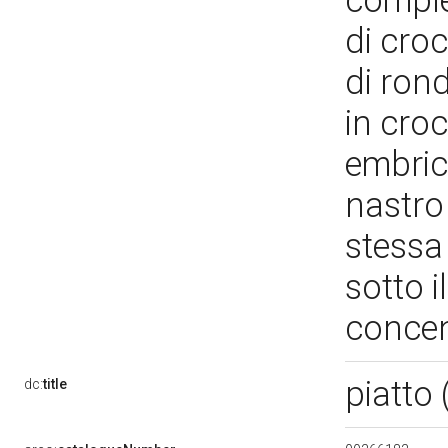
comple
di cro
di ron
in croc
embric
nastro 
stessa 
sotto i
concen
piatto 
dc:
title