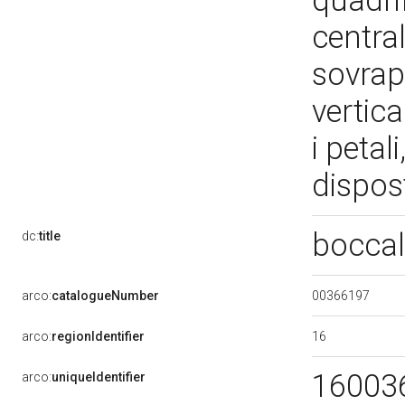
quadri
central
sovrap
vertic
i petal
dispos
boccal
dc:
title
00366197
arco:
catalogueNumber
16
arco:
regionIdentifier
16003
arco:
uniqueIdentifier