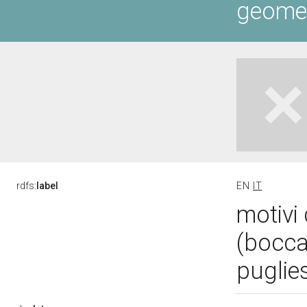
geometr
rdfs:
label
EN
IT
motivi 
(bocca
puglie