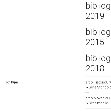
bibliog
2019
bibliog
2015
bibliog
2018
rdf:
type
arco:HistoricOrA
Bene Storico o
arco:MovableCul
Bene mobile