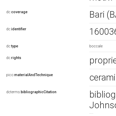
Bari (
dc:
coverage
16003
dc:
identifier
boccale
dc:
type
propri
dc:
rights
cerami
pico:
materialAndTechnique
bibliog
dcterms:
bibliographicCitation
Johns