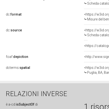
Scheda catalo
dc:
format
<https://w3id.
Misure del be
dc:
source
<https://w3id.
Scheda catalo
<https://catalog
foaf:
depiction
dcterms:
spatial
<https://w3id.
Puglia, BA, Bar
RELAZIONI INVERSE
1 risor
è
a-cd:
isSubjectOf
di