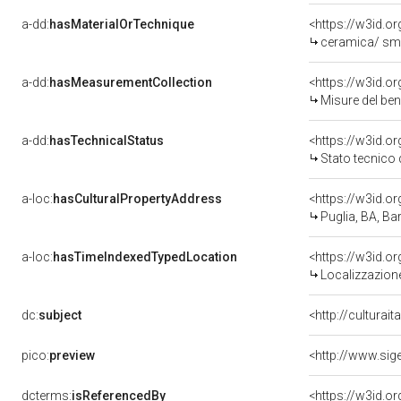
a-dd:
hasMaterialOrTechnique
<https://w3id.o
ceramica/ sma
a-dd:
hasMeasurementCollection
<https://w3id.
Misure del be
a-dd:
hasTechnicalStatus
<https://w3id.o
Stato tecnico
a-loc:
hasCulturalPropertyAddress
<https://w3id.
Puglia, BA, Bar
a-loc:
hasTimeIndexedTypedLocation
<https://w3id.
Localizzazione
dc:
subject
<http://culturai
pico:
preview
dcterms:
isReferencedBy
<https://w3id.