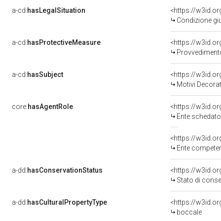
a-cd:
hasLegalSituation
<https://w3id.o
Condizione giu
a-cd:
hasProtectiveMeasure
<https://w3id.o
Provvedimento 
a-cd:
hasSubject
<https://w3id.
Motivi Decorat
core:
hasAgentRole
<https://w3id.
Ente schedatore de
<https://w3id.o
Ente competente per 
a-dd:
hasConservationStatus
<https://w3id.o
Stato di cons
a-dd:
hasCulturalPropertyType
<https://w3id.
boccale