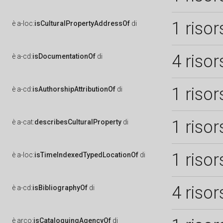
1 risor
è
a-loc:
isCulturalPropertyAddressOf
di
4 risor
è
a-cd:
isDocumentationOf
di
1 risor
è
a-cd:
isAuthorshipAttributionOf
di
1 risor
è
a-cat:
describesCulturalProperty
di
1 risor
è
a-loc:
isTimeIndexedTypedLocationOf
di
4 risor
è
a-cd:
isBibliographyOf
di
è
arco:
isCataloguingAgencyOf
di