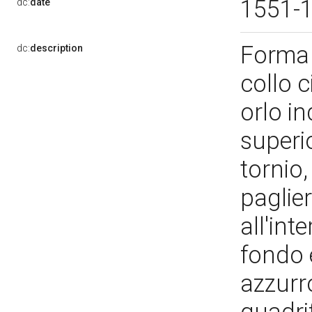
1551-
dc:
date
Forma 
dc:
description
collo c
orlo in
superi
tornio,
paglie
all'int
fondo 
azzurro