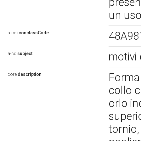
presen
un uso
48A98
a-cd:
iconclassCode
motivi 
a-cd:
subject
Forma 
core:
description
collo c
orlo in
superi
tornio,