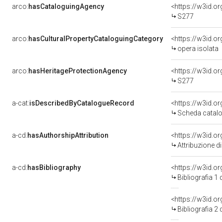
arco:
hasCataloguingAgency
<https://w3id.
S277
arco:
hasCulturalPropertyCataloguingCategory
<https://w3id.o
opera isolata
arco:
hasHeritageProtectionAgency
<https://w3id.
S277
a-cat:
isDescribedByCatalogueRecord
<https://w3id.
Scheda catalo
a-cd:
hasAuthorshipAttribution
Attribuzione d
a-cd:
hasBibliography
<https://w3id.o
Bibliografia 1
<https://w3id.o
Bibliografia 2