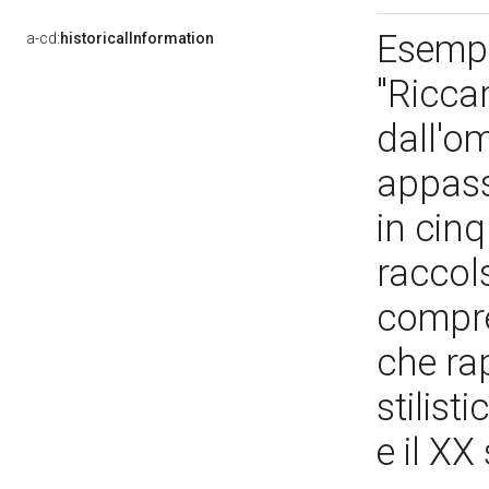
Esempl
a-cd:
historicalInformation
"Ricca
dall'o
appass
in cinq
raccols
compre
che ra
stilist
e il XX