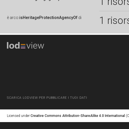
1 risor
1 risor
è
arco:
isHeritageProtectionAgencyOf
di
SCARICA LODVIEW PER PUBBLICARE I TUOI DATI
Licensed under
Creative Commons Attribution-ShareAlike 4.0 International
(C