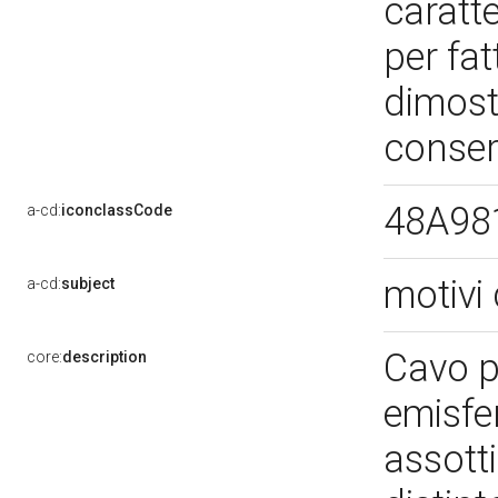
caratt
per fa
dimostr
conse
48A98
a-cd:
iconclassCode
motivi 
a-cd:
subject
Cavo p
core:
description
emisfer
assotti