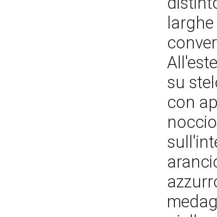
distint
larghe 
conver
All'es
su ste
con app
noccio
sull'in
aranci
azzurro
medagl