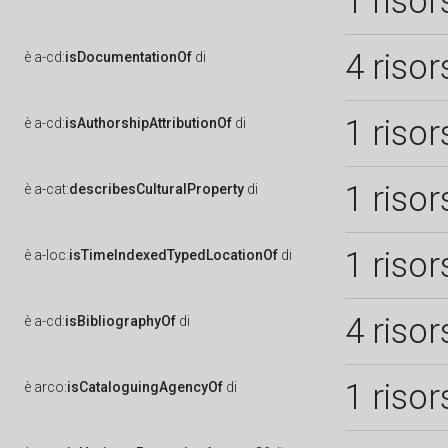
1 risor
4 risor
è
a-cd:
isDocumentationOf
di
1 risor
è
a-cd:
isAuthorshipAttributionOf
di
1 risor
è
a-cat:
describesCulturalProperty
di
1 risor
è
a-loc:
isTimeIndexedTypedLocationOf
di
4 risor
è
a-cd:
isBibliographyOf
di
1 risor
è
arco:
isCataloguingAgencyOf
di