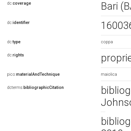
Bari (
dc:
coverage
16003
dc:
identifier
coppa
dc:
type
propri
dc:
rights
maiolica
pico:
materialAndTechnique
bibliog
dcterms:
bibliographicCitation
Johns
bibliog