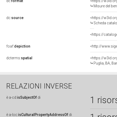
dc:
format
<https://w3id.
Misure del be
dc:
source
<https://w3id.
Scheda catalo
<https://catalog
foaf:
depiction
dcterms:
spatial
<https://w3id.
Puglia, BA, Bar
RELAZIONI INVERSE
1 risor
è
a-cd:
isSubjectOf
di
è
a-loc:
isCulturalPropertyAddressOf
di