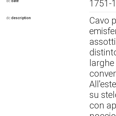
1751-
dc:
date
Cavo p
dc:
description
emisfer
assotti
distint
larghe 
conver
All'es
su ste
con app