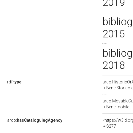
2019
bibliog
2015
bibliog
2018
rdf:
type
arco:HistoricOrA
Bene Storico o
arco:MovableCul
Bene mobile
arco:
hasCataloguingAgency
<https://w3id.
S277