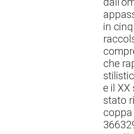
dall'o
appass
in cinq
raccols
compre
che ra
stilist
e il XX
stato r
coppa 
366329