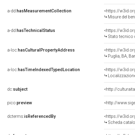
a-dd:
hasMeasurementCollection
<https://w3id.
Misure del be
a-dd:
hasTechnicalStatus
<https://w3id.o
Stato tecnico
a-loc:
hasCulturalPropertyAddress
<https://w3id.
Puglia, BA, Bar
a-loc:
hasTimeIndexedTypedLocation
<https://w3id.
Localizzazione
dc:
subject
<http://culturai
pico:
preview
dcterms:
isReferencedBy
<https://w3id.
Scheda catalo