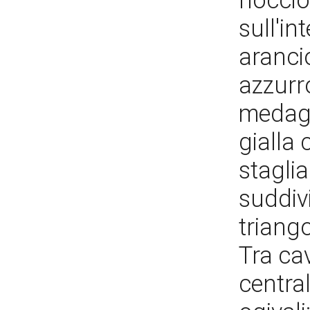
noccio
sull'in
aranci
azzurro
medagl
gialla 
stagli
suddiv
triango
Tra ca
central