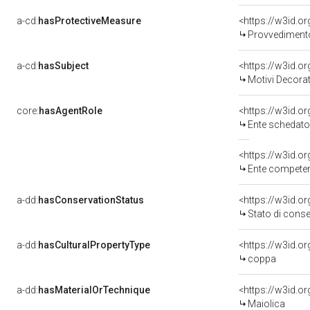
a-cd:
hasProtectiveMeasure
<https://w3id.o
Provvedimento 
a-cd:
hasSubject
<https://w3id.
Motivi Decorat
core:
hasAgentRole
<https://w3id.
Ente schedatore de
<https://w3id.o
Ente competente per 
a-dd:
hasConservationStatus
<https://w3id.o
Stato di cons
a-dd:
hasCulturalPropertyType
<https://w3id.
coppa
a-dd:
hasMaterialOrTechnique
<https://w3id.o
Maiolica