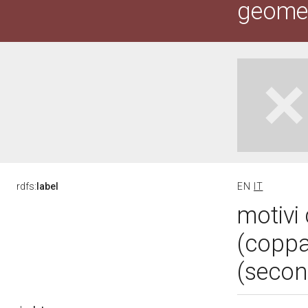
geometr
rdfs:
label
EN
IT
motivi 
(coppa
(secon