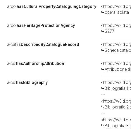
arco:
hasCulturalPropertyCataloguingCategory
<https://w3id.o
opera isolata
arco:
hasHeritageProtectionAgency
<https://w3id.
S277
a-cat:
isDescribedByCatalogueRecord
<https://w3id.
Scheda catalo
a-cd:
hasAuthorshipAttribution
Attribuzione d
a-cd:
hasBibliography
<https://w3id.o
Bibliografia 1
<https://w3id.o
Bibliografia 2
<https://w3id.o
Bibliografia 3