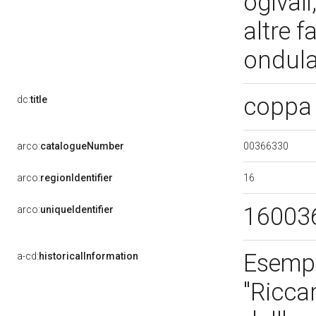
ogivali
altre 
ondul
coppa 
dc:
title
00366330
arco:
catalogueNumber
16
arco:
regionIdentifier
16003
arco:
uniqueIdentifier
Esempl
a-cd:
historicalInformation
"Ricca