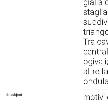
gialla 
stagli
suddiv
triango
Tra ca
central
ogivali
altre 
ondul
motivi 
dc:
subject