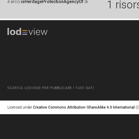
1 risor
è
arco:
isHeritageProtectionAgencyOf
di
SCARICA LODVIEW PER PUBBLICARE I TUOI DATI
Licensed under
Creative Commons Attribution-ShareAlike 4.0 International
(C